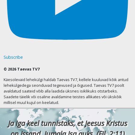
Subscribe
© 2026 Taevas TV7
Käesolevaid lehekülgi haldab Taevas TV7, kellele kuuluvad kõik antud
lehekülgedega seonduvad tegevused ja õigused. Taevas TV7 poolt
avaldatud saateid võib alla laadida üksnes isiklikuks otstarbeks.
Saadete täielik või osaline avaldamine teistes allikates või ükskõik
millisel muul kujul on keelatud.
Ja iga keel tunnistaks, et Jeesus Kristus
on Issand, Jumala Isa auks. (Fil. 2:11)