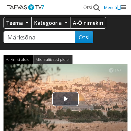
Menüü
Teema
Kategooria
A-Ö nimekiri
Otsi
Vaikimisi pleier
Alternatiivsed pleier
Esita
video