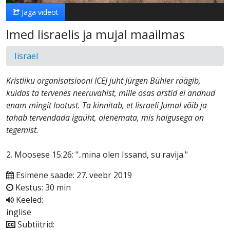
Jaga videot
Imed Iisraelis ja mujal maailmas
Iisrael
Kristliku organisatsiooni ICEJ juht Jürgen Bühler räägib,
kuidas ta tervenes neeruvähist, mille osas arstid ei andnud
enam mingit lootust. Ta kinnitab, et Iisraeli Jumal võib ja
tahab tervendada igaüht, olenemata, mis haigusega on
tegemist.
2. Moosese 15:26: "..mina olen Issand, su ravija."
Esimene saade: 27. veebr 2019
Kestus: 30 min
Keeled:
inglise
Subtiitrid: