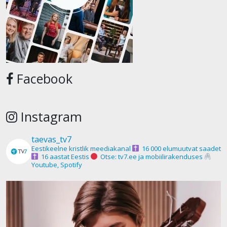
Facebook
Instagram
taevas_tv7
Eestikeelne kristlik meediakanal
16 000 elumuutvat saadet
16 aastat Eestis
Otse: tv7.ee ja mobiilirakenduses
Youtube, Spotify