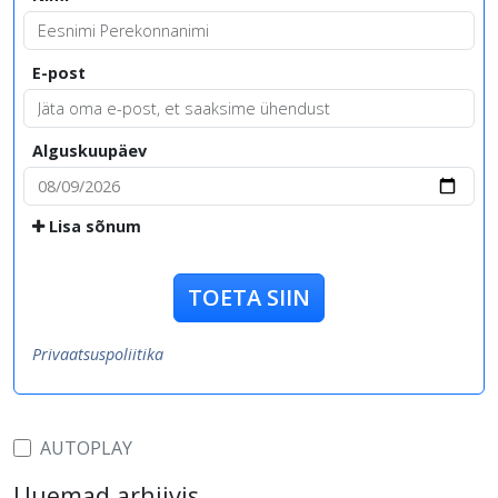
E-post
Alguskuupäev
Lisa sõnum
TOETA SIIN
Privaatsuspoliitika
AUTOPLAY
Uuemad arhiivis