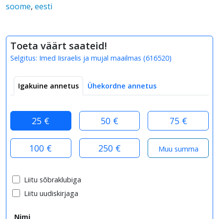
soome
,
eesti
Toeta väärt saateid!
Selgitus:
Imed Iisraelis ja mujal maailmas
(
616520
)
Igakuine annetus
Ühekordne annetus
25 €
50 €
75 €
100 €
250 €
Liitu sõbraklubiga
Liitu uudiskirjaga
Nimi