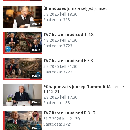
Ühenduses
Jumala selged juhised
5.8.2026 kell 18.30
Saateosa: 398
30 min
TV7 Iisraeli uudised
T 4.8.
4.8.2026 kell 21.30
Saateosa: 3723
15 min
TV7 Iisraeli uudised
E 3.8.
3.8.2026 kell 21.30
Saateosa: 3722
15 min
Pühapäevaks Joosep Tammolt
Matteuse
14:13-21
2.8.2026 kell 17.30
Saateosa: 188
15 min
TV7 Iisraeli uudised
R 31.7.
31.7.2026 kell 21.30
Saateosa: 3721
15 min