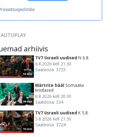
Privaatsuspoliitika
AUTOPLAY
uemad arhiivis
TV7 Iisraeli uudised
N 6.8.
6.8.2026 kell 21.30
Saateosa: 3725
15 min
Märtrite hääl
Somaalia
kristlased
6.8.2026 kell 20.30
Saateosa: 334
30 min
TV7 Iisraeli uudised
K 5.8.
5.8.2026 kell 21.30
Saateosa: 3724
15 min