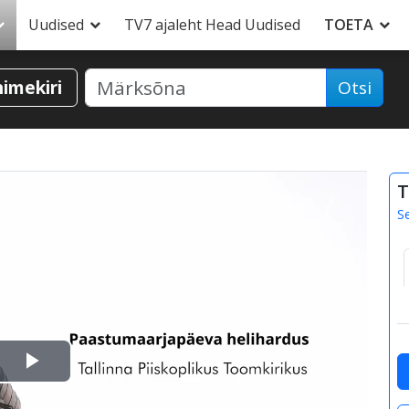
Uudised
TV7 ajaleht Head Uudised
TOETA
nimekiri
Otsi
T
S
Esita