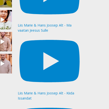
Liis Marie & Hans Joosep Alt - Ma
vaatan Jeesus Sulle
Liis Marie & Hans Joosep Alt - Kiida
Issandat