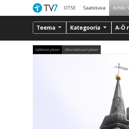
OTSE
Saatekava
Arhiiv
Teema
Kategooria
A-Ö 
Vaikimisi pleier
Alternatiivsed pleier