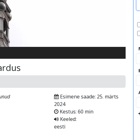
video
ardus
munud
Esimene saade: 25. märts
2024
Kestus: 60 min
Keeled:
eesti