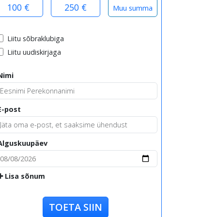
100 €
250 €
Liitu sõbraklubiga
Liitu uudiskirjaga
Nimi
E-post
Alguskuupäev
Lisa sõnum
TOETA SIIN