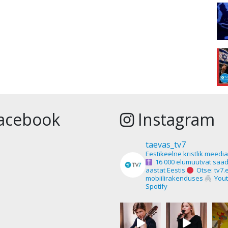
acebook
Instagram
taevas_tv7
Eestikeelne kristlik meedi
16 000 elumuutvat saad
aastat Eestis
Otse: tv7.
mobiilirakenduses
Yout
Spotify