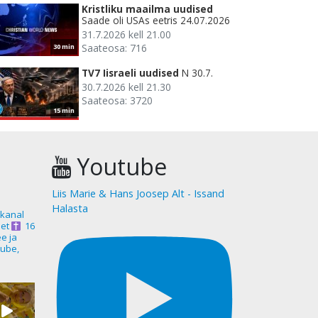
Kristliku maailma uudised
Saade oli USAs eetris 24.07.2026
31.7.2026 kell 21.00
Saateosa: 716
30 min
TV7 Iisraeli uudised
N 30.7.
30.7.2026 kell 21.30
Saateosa: 3720
15 min
Youtube
Liis Marie & Hans Joosep Alt - Issand
Halasta
akanal
et
16
ee ja
ube,