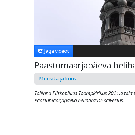
Jaga videot
Paastumaarjapäeva helih
Muusika ja kunst
Tallinna Piiskoplikus Toompkirikus 2021.a toi
Paastumaarjapäeva heliharduse salvestus.