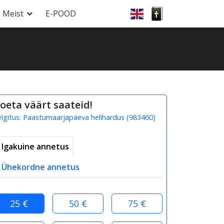
Meist
E-POOD
oeta väärt saateid!
elgitus:
Paastumaarjapäeva helihardus
(
983460
)
Igakuine annetus
Ühekordne annetus
25 €
50 €
75 €