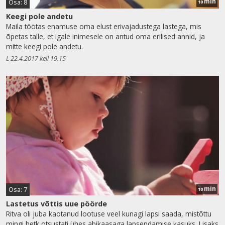
min
Osa: 8
10
Keegi pole andetu
Maila töötas enamuse oma elust erivajadustega lastega, mis
õpetas talle, et igale inimesele on antud oma erilised annid, ja
mitte keegi pole andetu.
L 22.4.2017 kell 19.15
min
Osa: 7
10
Lastetus võttis uue pöörde
Ritva oli juba kaotanud lootuse veel kunagi lapsi saada, mistõttu
mingi hetk otsustati ühes abikaasaga lapsendamise kasuks. Lisaks