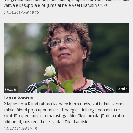
vahvale kasupojale oli Jumalal neile veel üllatusi varuks!
L 15.4.2017 kell 19.15
min
Osa: 6
10
Lapse kaotus
2 lapse ema Riittat tabas üks päev karm uudis, kui ta kuulis oma
kalale läinud poja uppumisest. Ühaegselt tuli tegeleda nii tütre
kooli lõpupeo kui poja matustega. Ainuüksi Jumala jõud ja rahu
olid need, mis teda keset seda kõike kandsid.
L 8.4.2017 kell 19.15