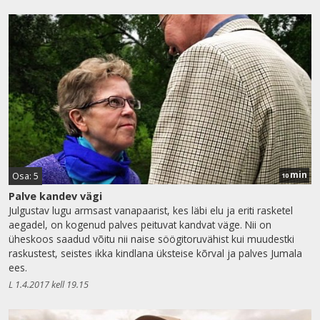
min
Osa: 5
10
Palve kandev vägi
Julgustav lugu armsast vanapaarist, kes läbi elu ja eriti rasketel
aegadel, on kogenud palves peituvat kandvat väge. Nii on
üheskoos saadud võitu nii naise söögitoruvähist kui muudestki
raskustest, seistes ikka kindlana üksteise kõrval ja palves Jumala
ees.
L 1.4.2017 kell 19.15