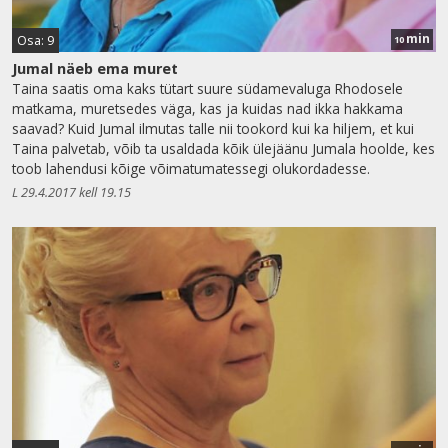
min
Osa: 9
10
Jumal näeb ema muret
Taina saatis oma kaks tütart suure südamevaluga Rhodosele
matkama, muretsedes väga, kas ja kuidas nad ikka hakkama
saavad? Kuid Jumal ilmutas talle nii tookord kui ka hiljem, et kui
Taina palvetab, võib ta usaldada kõik ülejäänu Jumala hoolde, kes
toob lahendusi kõige võimatumatessegi olukordadesse.
L 29.4.2017 kell 19.15