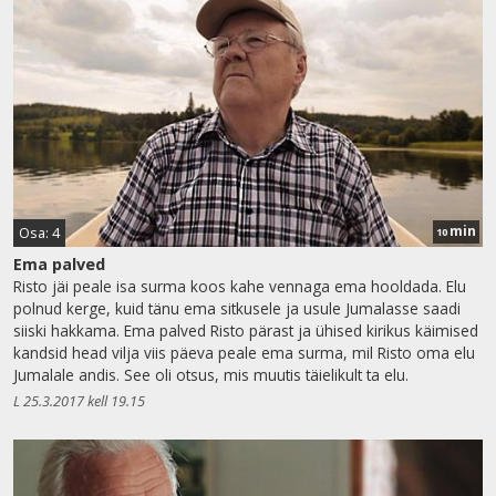
min
Osa: 4
10
Ema palved
Risto jäi peale isa surma koos kahe vennaga ema hooldada. Elu
polnud kerge, kuid tänu ema sitkusele ja usule Jumalasse saadi
siiski hakkama. Ema palved Risto pärast ja ühised kirikus käimised
kandsid head vilja viis päeva peale ema surma, mil Risto oma elu
Jumalale andis. See oli otsus, mis muutis täielikult ta elu.
L 25.3.2017 kell 19.15