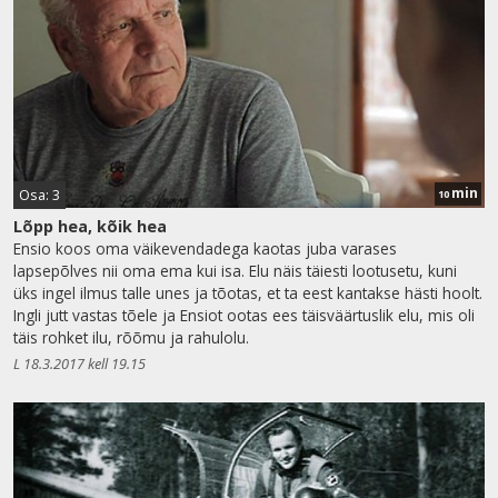
min
Osa: 3
10
Lõpp hea, kõik hea
Ensio koos oma väikevendadega kaotas juba varases
lapsepõlves nii oma ema kui isa. Elu näis täiesti lootusetu, kuni
üks ingel ilmus talle unes ja tõotas, et ta eest kantakse hästi hoolt.
Ingli jutt vastas tõele ja Ensiot ootas ees täisväärtuslik elu, mis oli
täis rohket ilu, rõõmu ja rahulolu.
L 18.3.2017 kell 19.15