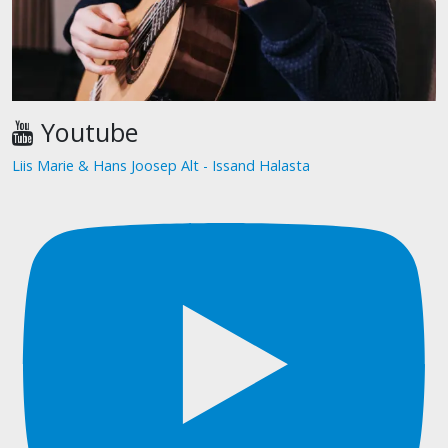
Youtube
Liis Marie & Hans Joosep Alt - Issand Halasta