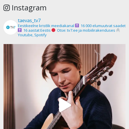
Instagram
taevas_tv7
Eestikeelne kristlik meediakanal
16 000 elumuutvat saadet
16 aastat Eestis
Otse: tv7.ee ja mobiilirakenduses
Youtube, Spotify