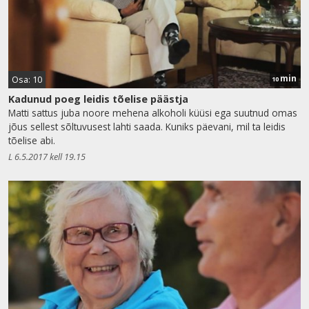
min
Osa: 10
10
Kadunud poeg leidis tõelise päästja
Matti sattus juba noore mehena alkoholi küüsi ega suutnud omas
jõus sellest sõltuvusest lahti saada. Kuniks päevani, mil ta leidis
tõelise abi.
L 6.5.2017 kell 19.15