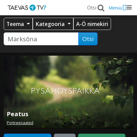
Menüü
Teema
Kategooria
A-Ö nimekiri
Otsi
Peatus
Portreesaated