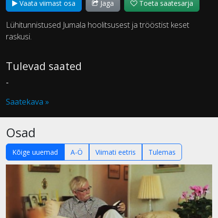
Vaata viimast osa
Jaga
Toeta saatesarja
Lühitunnistused Jumala hoolitsusest ja trööstist keset
raskusi.
Tulevad saated
-
Saatekava »
Osad
Kõige uuemad
A-Ö
Viimati eetris
Tulemas