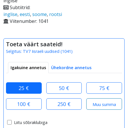
inglise
Subtiitrid:
inglise
,
eesti
,
soome
,
rootsi
Viitenumber: 1041
Toeta väärt saateid!
Selgitus:
TV7 Iisraeli uudised
(
1041
)
Igakuine annetus
Ühekordne annetus
25 €
50 €
75 €
100 €
250 €
Liitu sõbraklubiga