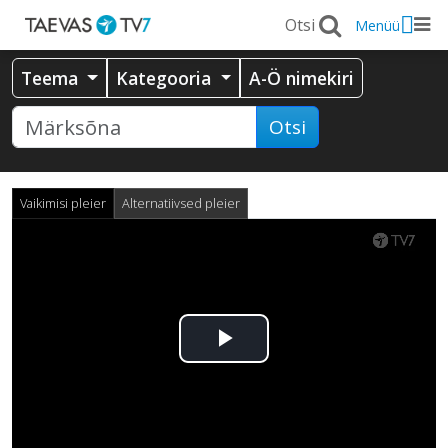
Menüü
Teema
Kategooria
A-Ö nimekiri
Otsi
Vaikimisi pleier
Alternatiivsed pleier
Esita
video