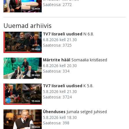
Saateosa: 2772
15 min
Uuemad arhiivis
TV7 Iisraeli uudised
N 6.8.
6.8.2026 kell 21.30
Saateosa: 3725
15 min
Märtrite hääl
Somaalia kristlased
6.8.2026 kell 20.30
Saateosa: 334
30 min
TV7 Iisraeli uudised
K 5.8.
5.8.2026 kell 21.30
Saateosa: 3724
15 min
Ühenduses
Jumala selged juhised
5.8.2026 kell 18.30
Saateosa: 398
30 min