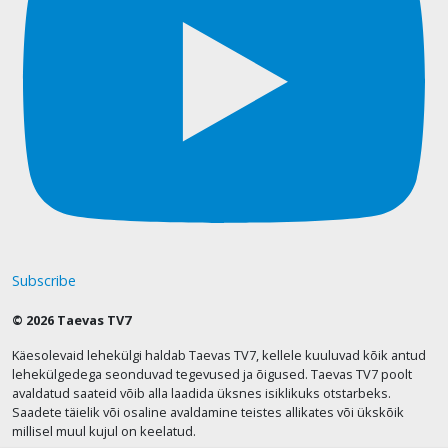
Subscribe
© 2026 Taevas TV7
Käesolevaid lehekülgi haldab Taevas TV7, kellele kuuluvad kõik antud
lehekülgedega seonduvad tegevused ja õigused. Taevas TV7 poolt
avaldatud saateid võib alla laadida üksnes isiklikuks otstarbeks.
Saadete täielik või osaline avaldamine teistes allikates või ükskõik
millisel muul kujul on keelatud.