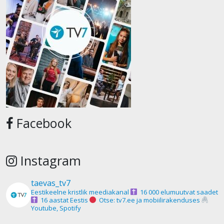
Facebook
Instagram
taevas_tv7
Eestikeelne kristlik meediakanal
16 000 elumuutvat saadet
16 aastat Eestis
Otse: tv7.ee ja mobiilirakenduses
Youtube, Spotify