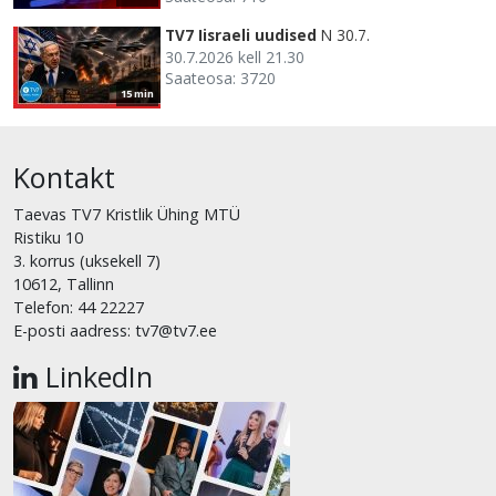
TV7 Iisraeli uudised
N 30.7.
30.7.2026 kell 21.30
Saateosa: 3720
15 min
Kontakt
Taevas TV7 Kristlik Ühing MTÜ
Ristiku 10
3. korrus (uksekell 7)
10612, Tallinn
Telefon: 44 22227
E-posti aadress: tv7@tv7.ee
LinkedIn