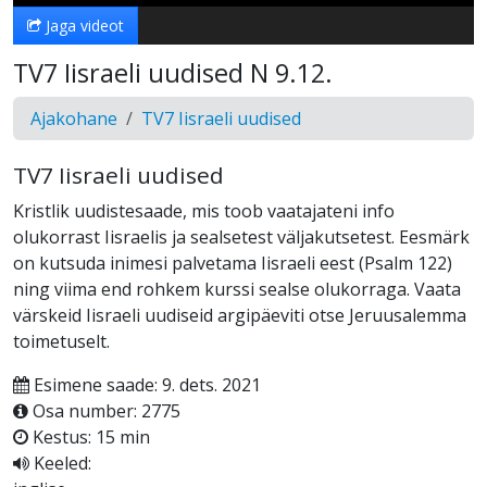
Jaga videot
TV7 Iisraeli uudised N 9.12.
Ajakohane
TV7 Iisraeli uudised
TV7 Iisraeli uudised
Kristlik uudistesaade, mis toob vaatajateni info
olukorrast Iisraelis ja sealsetest väljakutsetest. Eesmärk
on kutsuda inimesi palvetama Iisraeli eest (Psalm 122)
ning viima end rohkem kurssi sealse olukorraga. Vaata
värskeid Iisraeli uudiseid argipäeviti otse Jeruusalemma
toimetuselt.
Esimene saade: 9. dets. 2021
Osa number: 2775
Kestus: 15 min
Keeled: