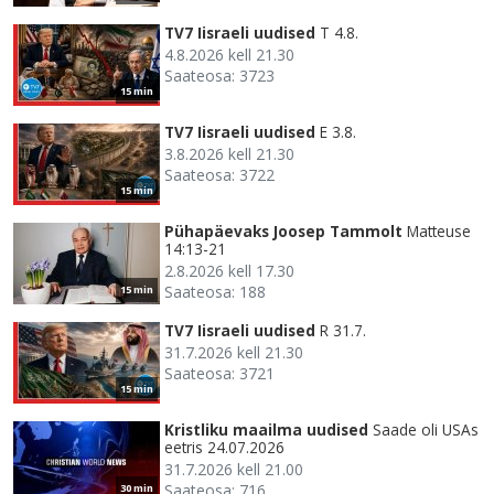
TV7 Iisraeli uudised
T 4.8.
4.8.2026 kell 21.30
Saateosa: 3723
15 min
TV7 Iisraeli uudised
E 3.8.
3.8.2026 kell 21.30
Saateosa: 3722
15 min
Pühapäevaks Joosep Tammolt
Matteuse
14:13-21
2.8.2026 kell 17.30
Saateosa: 188
15 min
TV7 Iisraeli uudised
R 31.7.
31.7.2026 kell 21.30
Saateosa: 3721
15 min
Kristliku maailma uudised
Saade oli USAs
eetris 24.07.2026
31.7.2026 kell 21.00
Saateosa: 716
30 min