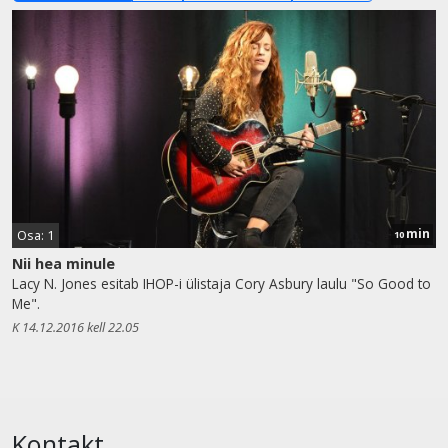
min
Osa: 1
10
Nii hea minule
Lacy N. Jones esitab IHOP-i ülistaja Cory Asbury laulu "So Good to
Me".
K 14.12.2016 kell 22.05
Kontakt