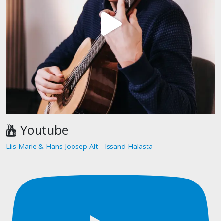
Youtube
Liis Marie & Hans Joosep Alt - Issand Halasta