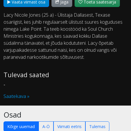
Vaata viimast osa
Jaga
Toeta saatesarja
Lacy Nicole Jones (25 a) - Ülistaja Dallasest, Texase
osariigist, kes juhib regulaarselt ülistust suures koguduses
nimega Lake Point. Ta teeb koostööd ka Soul Church
Ministries kogukonnaga, kes saavad kokku Dallase
südalinna tänavatel, et jõuda kodututeni. Lacy õpetab
varjupaikadesse sattunud naisi, kes on olnud vangis või
paranevad narkootikumide sõltuvusest.
Tulevad saated
-
Saatekava »
Osad
Kõige uuemad
A-Ö
Viimati eetris
Tulemas