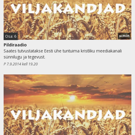
min
Osa: 6
30
Pildiraadio
Saates tutvustatakse Eesti ühe tuntuima kristliku meediakanali
sünnilugu ja tegevust.
P 7.9.2014 kell 19.20