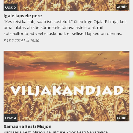
min
Osa: 5
45
Igale lapsele pere
"Kes teisi kastab, saab ise kastetud," ütleb Inge Ojala-Pihlaja, kes
omal ulatas abikäe kümnetele tänavalastele ajal, mil
sotsiaaltöötajad veel ei uskunud, et sellised lapsed on olemas.
P 18.5.2014 kell 19.30
min
Osa: 4
60
Samaaria Eesti Misjon
Samaaria Eesti Misjon sai alguse koos Eesti Vabariigiga.