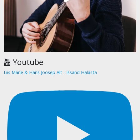
Youtube
Liis Marie & Hans Joosep Alt - Issand Halasta