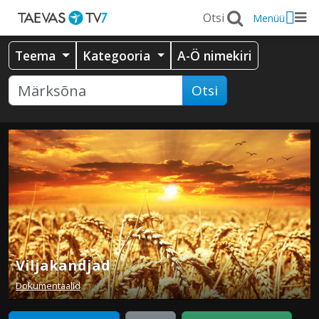
Menüü
Teema
Kategooria
A-Ö nimekiri
Otsi
Viljakandjad
Dokumentaalid