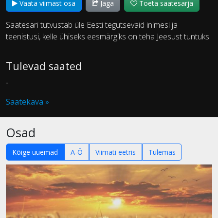
Vaata viimast osa
Jaga
Toeta saatesarja
Saatesari tutvustab üle Eesti tegutsevaid inimesi ja
teenistusi, kelle ühiseks eesmärgiks on teha Jeesust tuntuks.
Tulevad saated
-
Saatekava »
Osad
Kõige uuemad
A-Ö
Viimati eetris
Tulemas