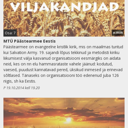
min
Osa: 7
35
MTÜ Päästearmee Eestis
Päästearmee on evangeelne kristlik kirik, mis on maailmas tuntud
kui Salvation Army. 19. sajandi lõpus tekkinud ja metodisti kiriku
liikumisest välja kasvanud organisatsiooni eesmärgiks on aidata
neid, kes on nn elu hammasrataste vahele jäänud: kodutud,
vaesed, puudust kannatavad pered, üksikud inimesed ja erinevad
sõltlased. Tänaseks on organisatsiooni töö edenenud juba 126
riigis, sh ka Eestis.
P 19.10.2014 kell 19.20