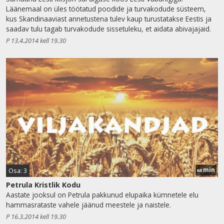
Läänemaal on üles töötatud poodide ja turvakodude süsteem,
kus Skandinaaviast annetustena tulev kaup turustatakse Eestis ja
saadav tulu tagab turvakodude sissetuleku, et aidata abivajajaid.
P 13.4.2014 kell 19.30
min
Osa: 3
60
Petrula Kristlik Kodu
Aastate jooksul on Petrula pakkunud elupaika kümnetele elu
hammasrataste vahele jäänud meestele ja naistele.
P 16.3.2014 kell 19.30