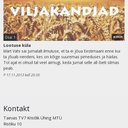
min
Osa: 1
70
Lootuse küla
Märt Vähi sai Jumalalt ilmutuse, et ta ei jõua Eestimaani enne kui
ta jõuab nendeni, kes on kõige suuremas pimeduses ja hädas.
Tol ajal ei olnud tal veel aimugi, keda Jumal selle all õieti silmas
peab.
P 17.11.2013 kell 20.50
Kontakt
Taevas TV7 Kristlik Ühing MTÜ
Ristiku 10