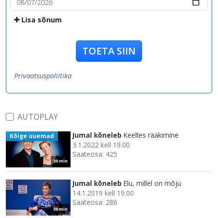
Lisa sõnum
TOETA SIIN
Privaatsuspoliitika
AUTOPLAY
Jumal kõneleb
Keeltes rääkimine
Kõige uuemad
3.1.2022 kell 19.00
Saateosa: 425
30 min
Jumal kõneleb
Elu, millel on mõju
14.1.2019 kell 19.00
Saateosa: 286
30 min