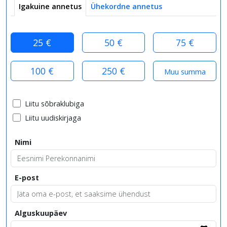
Igakuine annetus
Ühekordne annetus
25 €
50 €
75 €
100 €
250 €
Liitu sõbraklubiga
Liitu uudiskirjaga
Nimi
E-post
Alguskuupäev