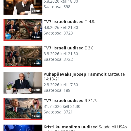
5.8.2026 kell 18.30
Saateosa: 398
30 min
TV7 Iisraeli uudised
T 4.8.
4.8.2026 kell 21.30
Saateosa: 3723
15 min
TV7 Iisraeli uudised
E 3.8.
3.8.2026 kell 21.30
Saateosa: 3722
15 min
Pühapäevaks Joosep Tammolt
Matteuse
14:13-21
2.8.2026 kell 17.30
Saateosa: 188
15 min
TV7 Iisraeli uudised
R 31.7.
31.7.2026 kell 21.30
Saateosa: 3721
15 min
Kristliku maailma uudised
Saade oli USAs