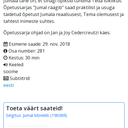
Jumala tahe on, et sinagi õpiksid tundma Teda isiklikult.
Õpetussarjas "Jumal räägib" saad praktilist ja usuga
täidetud õpetust Jumala reaalsusest, Tema olemusest ja
tahtest inimeste suhtes.
Õpetussarja ohjad on Jan ja Joy Cedercreutzi käes.
Esimene saade: 29. nov. 2018
Osa number: 281
Kestus: 30 min
Keeled:
soome
Subtiitrid:
eesti
Toeta väärt saateid!
Selgitus:
Jumal kõneleb
(
190389
)