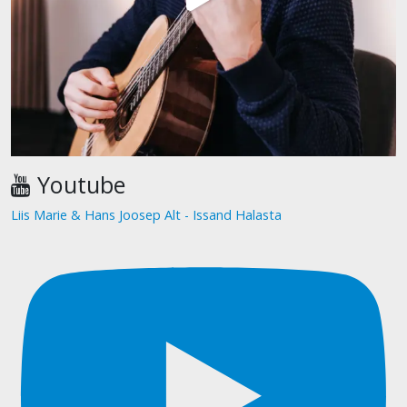
Youtube
Liis Marie & Hans Joosep Alt - Issand Halasta