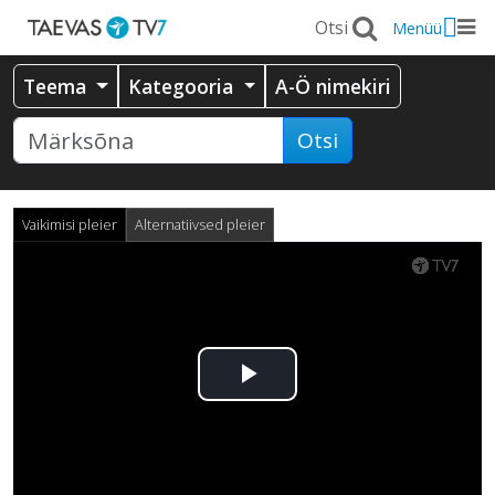
Menüü
Teema
Kategooria
A-Ö nimekiri
Otsi
Vaikimisi pleier
Alternatiivsed pleier
Esita
video