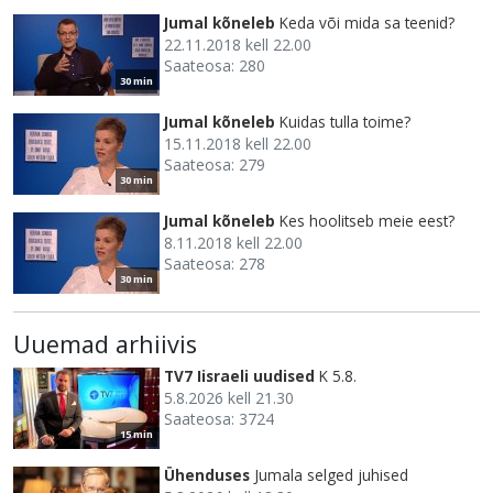
Jumal kõneleb
Keda või mida sa teenid?
22.11.2018 kell 22.00
Saateosa: 280
30 min
Jumal kõneleb
Kuidas tulla toime?
15.11.2018 kell 22.00
Saateosa: 279
30 min
Jumal kõneleb
Kes hoolitseb meie eest?
8.11.2018 kell 22.00
Saateosa: 278
30 min
Uuemad arhiivis
TV7 Iisraeli uudised
K 5.8.
5.8.2026 kell 21.30
Saateosa: 3724
15 min
Ühenduses
Jumala selged juhised