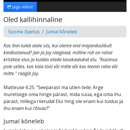
Jaga videot
Oled kallihinnaline
Soome õpetus
Jumal kõneleb
Kas õnn tuleb aiale siis, kui oleme end majanduslikult
kindlustanud? Jan ja Joy räägivad, milline roll on rahal
kristlase elus ja kuidas elada tasakaalukat elu. "Küsimus
pole selles, kas käia tööl või mitte või kas teenin raha või
mitte." räägib Joy.
Matteuse 6:25: "Seepärast ma ütlen teile: Ärge
muretsege oma hinge pärast, mida süüa, ega oma ihu
pärast, millega riietuda! Eks hing ole enam kui toidus ja
ihu enam kui rõivas?"
Jumal kõneleb