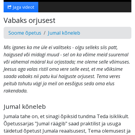
Jaga videot
Vabaks orjusest
Soome õpetus
Jumal kõneleb
Mis iganes ka me üle ei valitseks - olgu selleks siis patt,
haigused või midagi muud - sel on ka võime meid suuremal
või vähemal määral kui orjastada; me oleme selle võimuses.
Jeesus aga valas ristil oma vere selle eest, et me võiksime
saada vabaks nii patu kui haiguste orjusest. Tema veres
peitub tohutu vägi ja meil on eesõigus seda oma elus
rakendada.
Jumal kõneleb
Jumala tahe on, et sinagi õpiksid tundma Teda isiklikult.
Õpetussarjas "Jumal räägib" saad praktilist ja usuga
täidetud õpetust Jumala reaalsusest, Tema olemusest ja