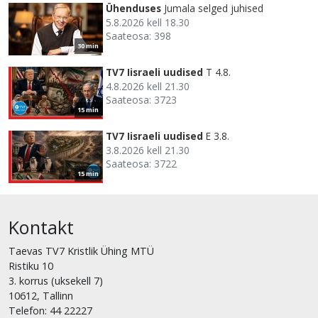
Ühenduses
Jumala selged juhised
5.8.2026 kell 18.30
Saateosa: 398
30 min
TV7 Iisraeli uudised
T 4.8.
4.8.2026 kell 21.30
Saateosa: 3723
15 min
TV7 Iisraeli uudised
E 3.8.
3.8.2026 kell 21.30
Saateosa: 3722
15 min
Kontakt
Taevas TV7 Kristlik Ühing MTÜ
Ristiku 10
3. korrus (uksekell 7)
10612, Tallinn
Telefon: 44 22227