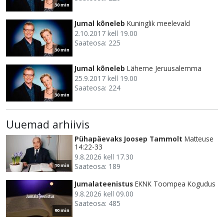
30 min
Jumal kõneleb
Kuninglik meelevald
2.10.2017 kell 19.00
Saateosa: 225
30 min
Jumal kõneleb
Läheme Jeruusalemma
25.9.2017 kell 19.00
Saateosa: 224
30 min
Uuemad arhiivis
Pühapäevaks Joosep Tammolt
Matteuse
14:22-33
9.8.2026 kell 17.30
Saateosa: 189
10 min
Jumalateenistus
EKNK Toompea Kogudus
9.8.2026 kell 09.00
Saateosa: 485
90 min