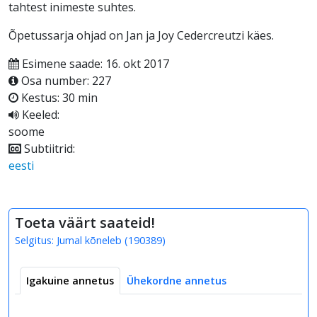
tahtest inimeste suhtes.
Õpetussarja ohjad on Jan ja Joy Cedercreutzi käes.
Esimene saade: 16. okt 2017
Osa number: 227
Kestus: 30 min
Keeled:
soome
Subtiitrid:
eesti
Toeta väärt saateid!
Selgitus:
Jumal kõneleb
(
190389
)
Igakuine annetus
Ühekordne annetus