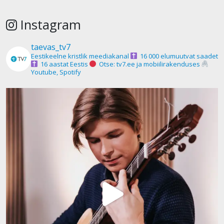
Instagram
taevas_tv7
Eestikeelne kristlik meediakanal
16 000 elumuutvat saadet
16 aastat Eestis
Otse: tv7.ee ja mobiilirakenduses
Youtube, Spotify