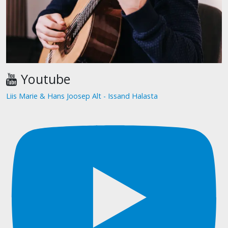
Youtube
Liis Marie & Hans Joosep Alt - Issand Halasta