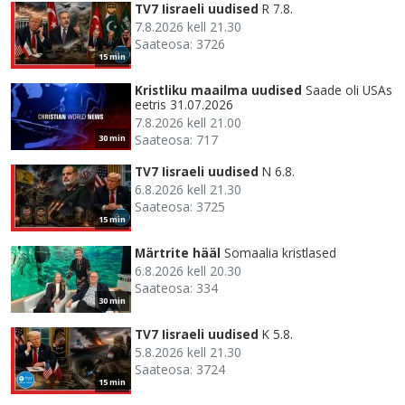
TV7 Iisraeli uudised
R 7.8.
7.8.2026 kell 21.30
Saateosa: 3726
15 min
Kristliku maailma uudised
Saade oli USAs
eetris 31.07.2026
7.8.2026 kell 21.00
Saateosa: 717
30 min
TV7 Iisraeli uudised
N 6.8.
6.8.2026 kell 21.30
Saateosa: 3725
15 min
Märtrite hääl
Somaalia kristlased
6.8.2026 kell 20.30
Saateosa: 334
30 min
TV7 Iisraeli uudised
K 5.8.
5.8.2026 kell 21.30
Saateosa: 3724
15 min