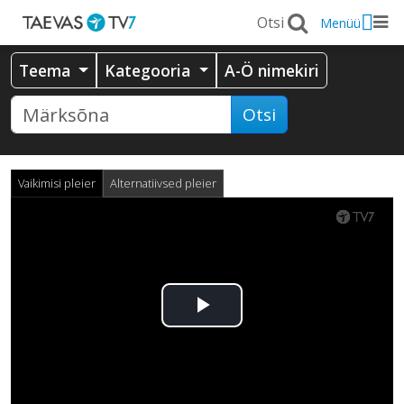
Menüü
Teema
Kategooria
A-Ö nimekiri
Otsi
Vaikimisi pleier
Alternatiivsed pleier
Esita
video