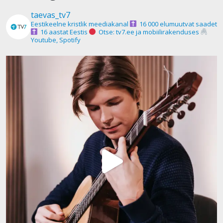
taevas_tv7
Eestikeelne kristlik meediakanal
16 000 elumuutvat saadet
16 aastat Eestis
Otse: tv7.ee ja mobiilirakenduses
Youtube, Spotify