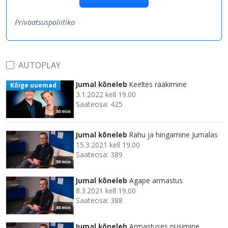
Privaatsuspoliitika
AUTOPLAY
Jumal kõneleb
Keeltes rääkimine
Kõige uuemad
3.1.2022 kell 19.00
Saateosa: 425
30 min
Jumal kõneleb
Rahu ja hingamine Jumalas
15.3.2021 kell 19.00
Saateosa: 389
30 min
Jumal kõneleb
Agape armastus
8.3.2021 kell 19.00
Saateosa: 388
30 min
Jumal kõneleb
Armastuses püsimine