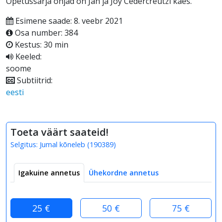
Õpetussarja ohjad on Jan ja Joy Cedercreutzi käes.
Esimene saade: 8. veebr 2021
Osa number: 384
Kestus: 30 min
Keeled:
soome
Subtiitrid:
eesti
Toeta väärt saateid!
Selgitus:
Jumal kõneleb
(
190389
)
Igakuine annetus
Ühekordne annetus
25 €
50 €
75 €