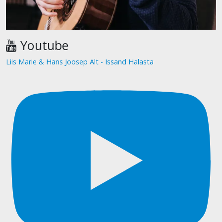
Youtube
Liis Marie & Hans Joosep Alt - Issand Halasta