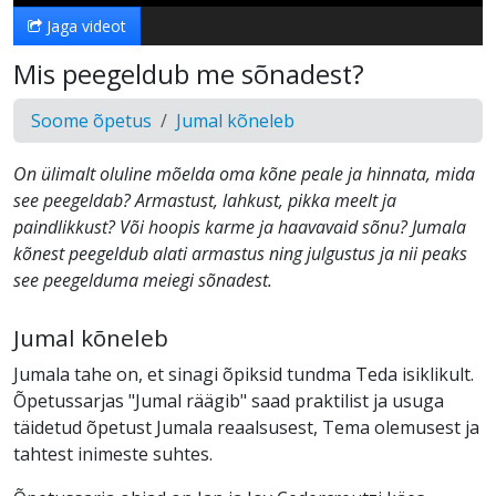
Jaga videot
Mis peegeldub me sõnadest?
Soome õpetus
Jumal kõneleb
On ülimalt oluline mõelda oma kõne peale ja hinnata, mida
see peegeldab? Armastust, lahkust, pikka meelt ja
paindlikkust? Või hoopis karme ja haavavaid sõnu? Jumala
kõnest peegeldub alati armastus ning julgustus ja nii peaks
see peegelduma meiegi sõnadest.
Jumal kõneleb
Jumala tahe on, et sinagi õpiksid tundma Teda isiklikult.
Õpetussarjas "Jumal räägib" saad praktilist ja usuga
täidetud õpetust Jumala reaalsusest, Tema olemusest ja
tahtest inimeste suhtes.