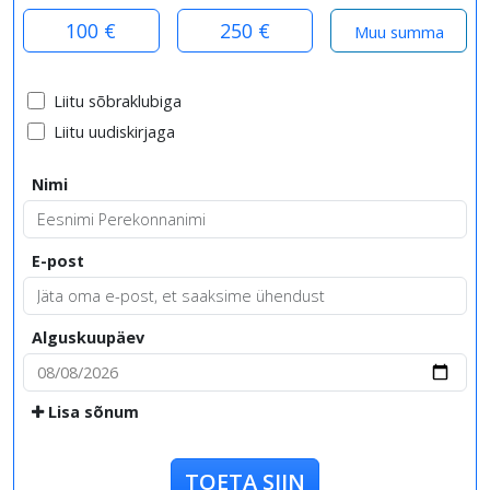
100 €
250 €
Liitu sõbraklubiga
Liitu uudiskirjaga
Nimi
E-post
Alguskuupäev
Lisa sõnum
TOETA SIIN