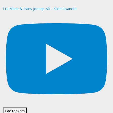
Liis Marie & Hans Joosep Alt - Kiida Issandat
Lae rohkem