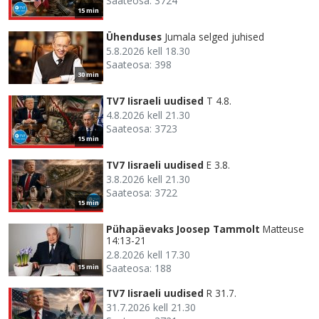
Saateosa: 3724
15 min
Ühenduses
Jumala selged juhised
5.8.2026 kell 18.30
Saateosa: 398
30 min
TV7 Iisraeli uudised
T 4.8.
4.8.2026 kell 21.30
Saateosa: 3723
15 min
TV7 Iisraeli uudised
E 3.8.
3.8.2026 kell 21.30
Saateosa: 3722
15 min
Pühapäevaks Joosep Tammolt
Matteuse
14:13-21
2.8.2026 kell 17.30
Saateosa: 188
15 min
TV7 Iisraeli uudised
R 31.7.
31.7.2026 kell 21.30