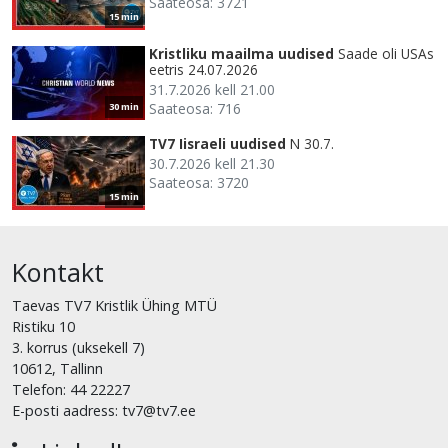
Saateosa: 3721
15 min
Kristliku maailma uudised
Saade oli USAs
eetris 24.07.2026
31.7.2026 kell 21.00
Saateosa: 716
30 min
TV7 Iisraeli uudised
N 30.7.
30.7.2026 kell 21.30
Saateosa: 3720
15 min
Kontakt
Taevas TV7 Kristlik Ühing MTÜ
Ristiku 10
3. korrus (uksekell 7)
10612, Tallinn
Telefon: 44 22227
E-posti aadress: tv7@tv7.ee