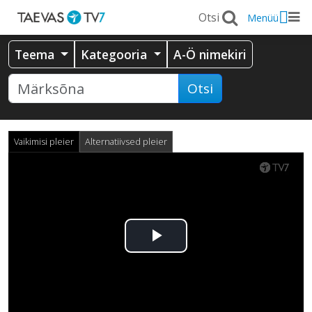
Menüü
Teema
Kategooria
A-Ö nimekiri
Otsi
Vaikimisi pleier
Alternatiivsed pleier
Esita
video