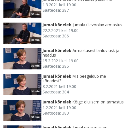
1.3.2021 kell 19.00
Saateosa: 387
30 min
Jumal kõneleb
Jumala ülevoolav armastus
22.2.2021 kell 19.00
Saateosa: 386
30 min
Jumal kõneleb
Armastusest lähtuv usk ja
headus
15.2.2021 kell 19.00
Saateosa: 385
30 min
Jumal kõneleb
Mis peegeldub me
sõnadest?
8.2.2021 kell 19.00
Saateosa: 384
30 min
Jumal kõneleb
Kõige olulisem on armastus
1.2.2021 kell 19.00
Saateosa: 383
30 min
Jumal kõneleb
Jumal on armastus