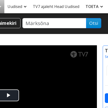
Uudised
TV7 ajaleht Head Uudised
TOETA
nimekiri
Otsi
T
S
Esita