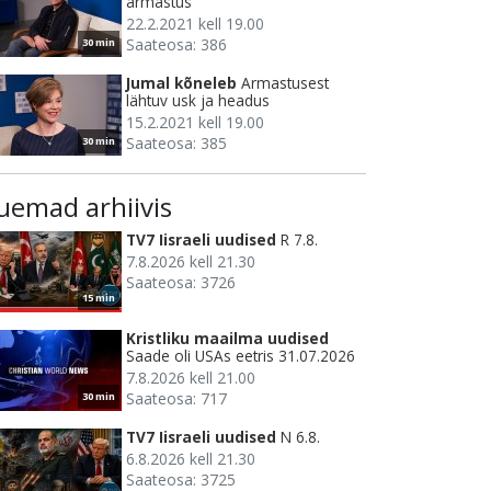
armastus
22.2.2021 kell 19.00
Saateosa: 386
30 min
Jumal kõneleb
Armastusest
lähtuv usk ja headus
15.2.2021 kell 19.00
Saateosa: 385
30 min
uemad arhiivis
TV7 Iisraeli uudised
R 7.8.
7.8.2026 kell 21.30
Saateosa: 3726
15 min
Kristliku maailma uudised
Saade oli USAs eetris 31.07.2026
7.8.2026 kell 21.00
Saateosa: 717
30 min
TV7 Iisraeli uudised
N 6.8.
6.8.2026 kell 21.30
Saateosa: 3725