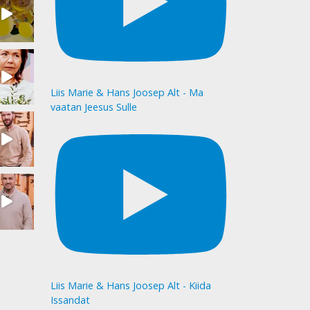
Liis Marie & Hans Joosep Alt - Ma
vaatan Jeesus Sulle
Liis Marie & Hans Joosep Alt - Kiida
Issandat