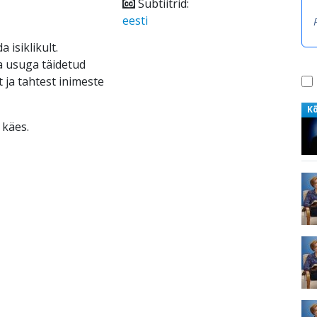
Subtiitrid:
eesti
 isiklikult.
ja usuga täidetud
ja tahtest inimeste
K
 käes.