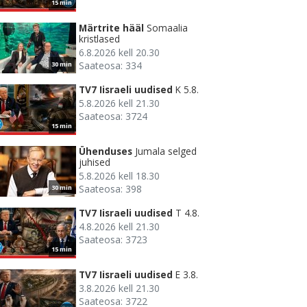
15 min
Märtrite hääl
Somaalia
kristlased
6.8.2026 kell 20.30
Saateosa: 334
30 min
TV7 Iisraeli uudised
K 5.8.
5.8.2026 kell 21.30
Saateosa: 3724
15 min
Ühenduses
Jumala selged
juhised
5.8.2026 kell 18.30
Saateosa: 398
30 min
TV7 Iisraeli uudised
T 4.8.
4.8.2026 kell 21.30
Saateosa: 3723
15 min
TV7 Iisraeli uudised
E 3.8.
3.8.2026 kell 21.30
Saateosa: 3722