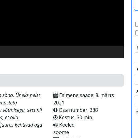
video
s sõna. Üheks neist
Esimene saade: 8. märts
gimusteta
2021
 võtmisega, sest nii
Osa number: 388
, et olla
Kestus: 30 min
 juures kehtivad aga
Keeled:
soome