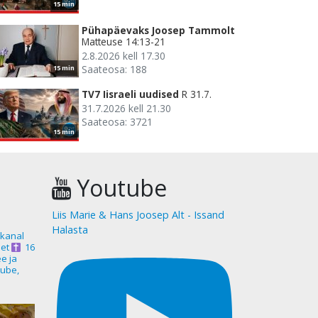
15 min
Pühapäevaks Joosep Tammolt
Matteuse 14:13-21
2.8.2026 kell 17.30
Saateosa: 188
15 min
TV7 Iisraeli uudised
R 31.7.
31.7.2026 kell 21.30
Saateosa: 3721
15 min
Youtube
Liis Marie & Hans Joosep Alt - Issand
Halasta
akanal
et
16
ee ja
ube,