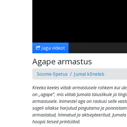
Jaga videot
Agape armastus
Soome õpetus
Jumal kõneleb
Kreeka keeles viitab armastusele rohkem kui ük
on „agape“, mis viitab Jumala täiuslikule ja tin
armastusele. Inimestel aga on raskusi selle vastu
sageli ollakse harjutud pingutama ja ponnistama
armastatud, hinnatud ja aktsepteeritud. Jumala
hoopis teised printsiibid.