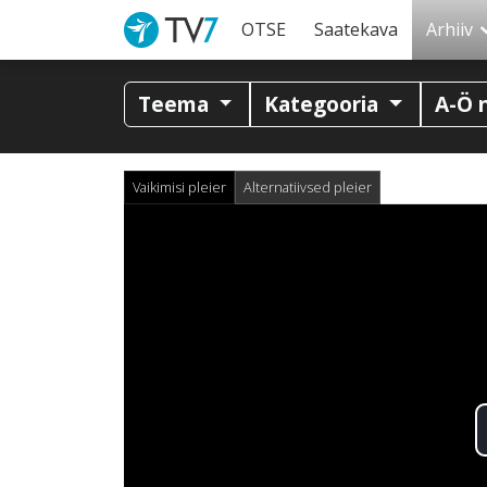
OTSE
Saatekava
Arhiiv
Teema
Kategooria
A-Ö 
Vaikimisi pleier
Alternatiivsed pleier