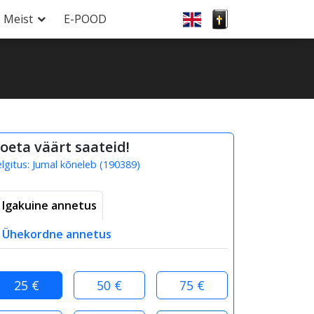
Meist
E-POOD
oeta väärt saateid!
elgitus:
Jumal kõneleb
(
190389
)
Igakuine annetus
Ühekordne annetus
25 €
50 €
75 €