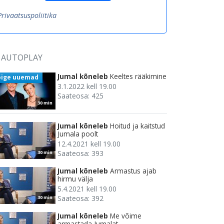
Privaatsuspoliitika
AUTOPLAY
Jumal kõneleb
Keeltes rääkimine
õige uuemad
3.1.2022 kell 19.00
Saateosa: 425
30 min
Jumal kõneleb
Hoitud ja kaitstud
Jumala poolt
12.4.2021 kell 19.00
Saateosa: 393
30 min
Jumal kõneleb
Armastus ajab
hirmu välja
5.4.2021 kell 19.00
Saateosa: 392
30 min
Jumal kõneleb
Me võime
armastada Jumalat