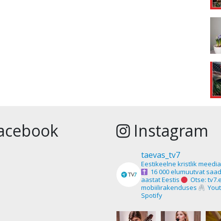
acebook
Instagram
taevas_tv7
Eestikeelne kristlik meedi
16 000 elumuutvat saad
aastat Eestis
Otse: tv7.
mobiilirakenduses
Yout
Spotify