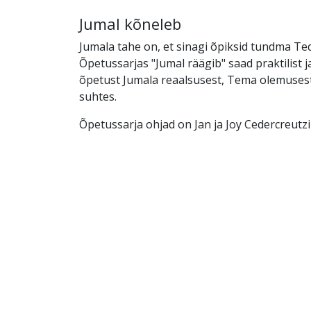
Jumal kõneleb
Jumala tahe on, et sinagi õpiksid tundma Teda
Õpetussarjas "Jumal räägib" saad praktilist 
õpetust Jumala reaalsusest, Tema olemusest 
suhtes.
Õpetussarja ohjad on Jan ja Joy Cedercreutzi