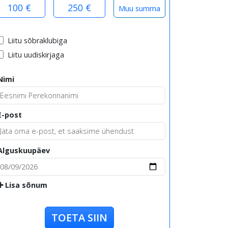
100 €
250 €
Liitu sõbraklubiga
Liitu uudiskirjaga
Nimi
E-post
Alguskuupäev
Lisa sõnum
TOETA SIIN