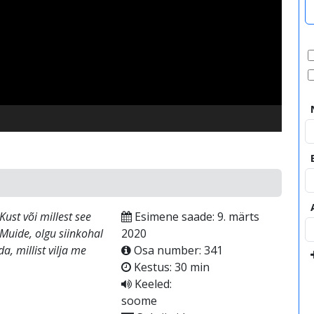
video
ust või millest see
Esimene saade: 9. märts
 Muide, olgu siinkohal
2020
a, millist vilja me
Osa number: 341
Kestus: 30 min
Keeled:
soome