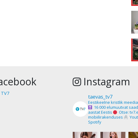
acebook
Instagram
 TV7
taevas_tv7
Eestikeelne kristlik meedi
16 000 elumuutvat saad
aastat Eestis
Otse: tv7.
mobiilirakenduses
Yout
Spotify