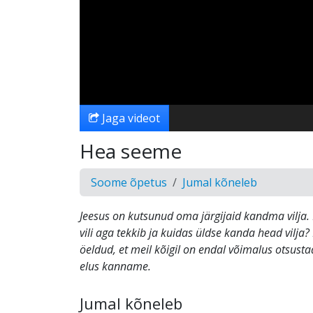
Jaga videot
Hea seeme
Soome õpetus
Jumal kõneleb
Jeesus on kutsunud oma järgijaid kandma vilja. K
vili aga tekkib ja kuidas üldse kanda head vilja?
öeldud, et meil kõigil on endal võimalus otsustad
elus kanname.
Jumal kõneleb