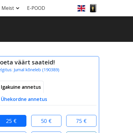
Meist
E-POOD
oeta väärt saateid!
elgitus:
Jumal kõneleb
(
190389
)
Igakuine annetus
Ühekordne annetus
25 €
50 €
75 €