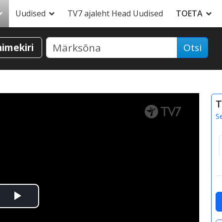
Uudised
TV7 ajaleht Head Uudised
TOETA
nimekiri
Otsi
T
S
Esita