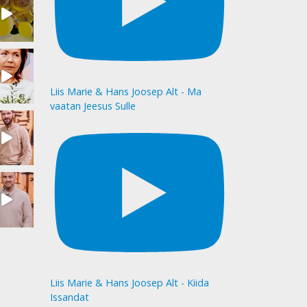
Liis Marie & Hans Joosep Alt - Ma
vaatan Jeesus Sulle
Liis Marie & Hans Joosep Alt - Kiida
Issandat