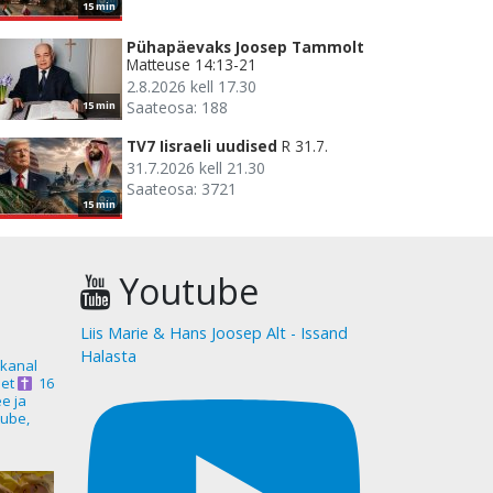
15 min
Pühapäevaks Joosep Tammolt
Matteuse 14:13-21
2.8.2026 kell 17.30
Saateosa: 188
15 min
TV7 Iisraeli uudised
R 31.7.
31.7.2026 kell 21.30
Saateosa: 3721
15 min
Youtube
Liis Marie & Hans Joosep Alt - Issand
Halasta
akanal
et
16
ee ja
ube,