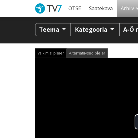
OTSE
Saatekava
Arhiiv
Teema
Kategooria
A-Ö 
Vaikimisi pleier
Alternatiivsed pleier