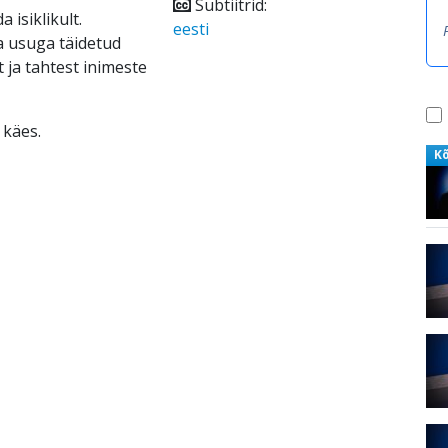
Subtiitrid:
 isiklikult.
eesti
ja usuga täidetud
ja tahtest inimeste
 käes.
K