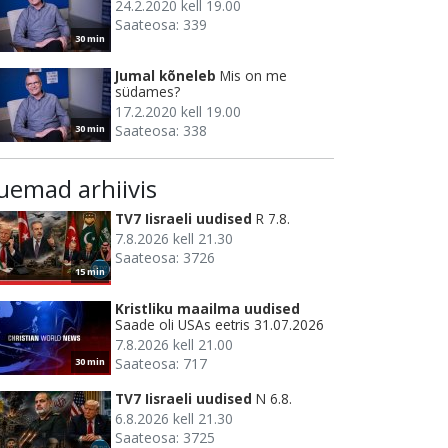
24.2.2020 kell 19.00
Saateosa: 339
30 min
Jumal kõneleb
Mis on me
südames?
17.2.2020 kell 19.00
Saateosa: 338
30 min
uemad arhiivis
TV7 Iisraeli uudised
R 7.8.
7.8.2026 kell 21.30
Saateosa: 3726
15 min
Kristliku maailma uudised
Saade oli USAs eetris 31.07.2026
7.8.2026 kell 21.00
Saateosa: 717
30 min
TV7 Iisraeli uudised
N 6.8.
6.8.2026 kell 21.30
Saateosa: 3725