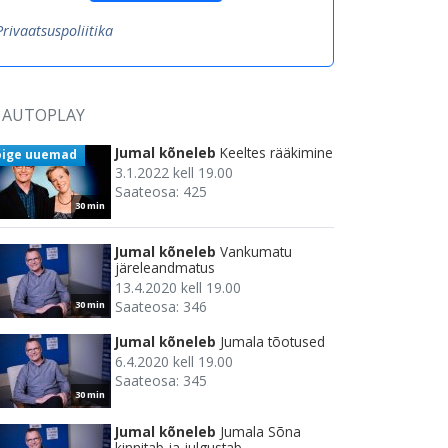
Privaatsuspoliitika
AUTOPLAY
Jumal kõneleb
Keeltes rääkimine
õige uuemad
3.1.2022 kell 19.00
Saateosa: 425
30 min
Jumal kõneleb
Vankumatu
järeleandmatus
13.4.2020 kell 19.00
Saateosa: 346
30 min
Jumal kõneleb
Jumala tõotused
6.4.2020 kell 19.00
Saateosa: 345
30 min
Jumal kõneleb
Jumala Sõna
kinnitab ja julgustab