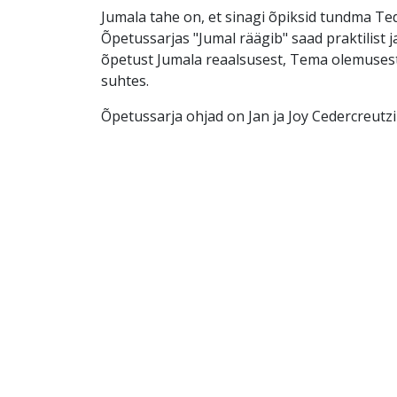
Jumala tahe on, et sinagi õpiksid tundma Teda
Õpetussarjas "Jumal räägib" saad praktilist 
õpetust Jumala reaalsusest, Tema olemusest 
suhtes.
Õpetussarja ohjad on Jan ja Joy Cedercreutzi