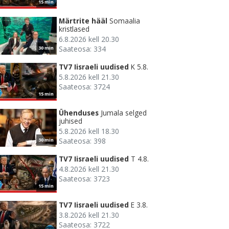
15 min
Märtrite hääl
Somaalia
kristlased
6.8.2026 kell 20.30
Saateosa: 334
30 min
TV7 Iisraeli uudised
K 5.8.
5.8.2026 kell 21.30
Saateosa: 3724
15 min
Ühenduses
Jumala selged
juhised
5.8.2026 kell 18.30
Saateosa: 398
30 min
TV7 Iisraeli uudised
T 4.8.
4.8.2026 kell 21.30
Saateosa: 3723
15 min
TV7 Iisraeli uudised
E 3.8.
3.8.2026 kell 21.30
Saateosa: 3722