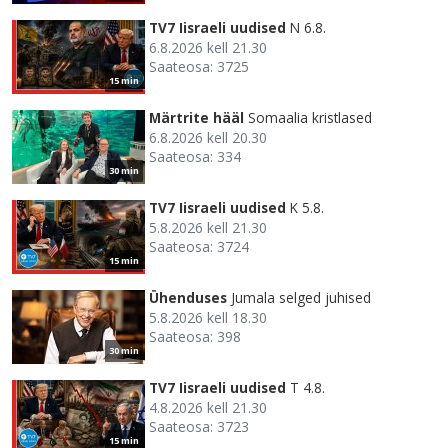
TV7 Iisraeli uudised
N 6.8.
6.8.2026 kell 21.30
Saateosa: 3725
15 min
Märtrite hääl
Somaalia kristlased
6.8.2026 kell 20.30
Saateosa: 334
30 min
TV7 Iisraeli uudised
K 5.8.
5.8.2026 kell 21.30
Saateosa: 3724
15 min
Ühenduses
Jumala selged juhised
5.8.2026 kell 18.30
Saateosa: 398
30 min
TV7 Iisraeli uudised
T 4.8.
4.8.2026 kell 21.30
Saateosa: 3723
15 min