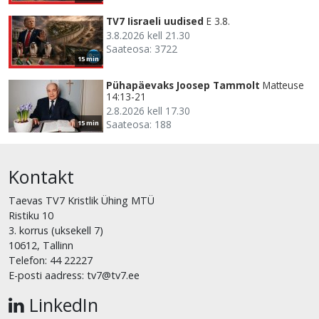
TV7 Iisraeli uudised
E 3.8.
3.8.2026 kell 21.30
Saateosa: 3722
15 min
Pühapäevaks Joosep Tammolt
Matteuse
14:13-21
2.8.2026 kell 17.30
Saateosa: 188
15 min
Kontakt
Taevas TV7 Kristlik Ühing MTÜ
Ristiku 10
3. korrus (uksekell 7)
10612, Tallinn
Telefon: 44 22227
E-posti aadress: tv7@tv7.ee
LinkedIn