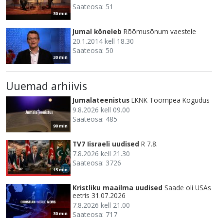
Saateosa: 51
30 min
Jumal kõneleb
Rõõmusõnum vaestele
20.1.2014 kell 18.30
Saateosa: 50
30 min
Uuemad arhiivis
Jumalateenistus
EKNK Toompea Kogudus
9.8.2026 kell 09.00
Saateosa: 485
90 min
TV7 Iisraeli uudised
R 7.8.
7.8.2026 kell 21.30
Saateosa: 3726
15 min
Kristliku maailma uudised
Saade oli USAs
eetris 31.07.2026
7.8.2026 kell 21.00
Saateosa: 717
30 min