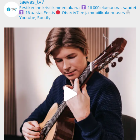
taevas_tv7
Eestikeelne kristlik meediakanal
16 000 elumuutvat saadet
16 aastat Eestis
Otse: tv7.ee ja mobiilirakenduses
Youtube, Spotify