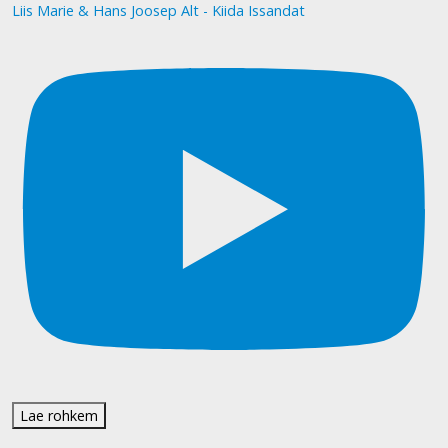
Liis Marie & Hans Joosep Alt - Kiida Issandat
Lae rohkem