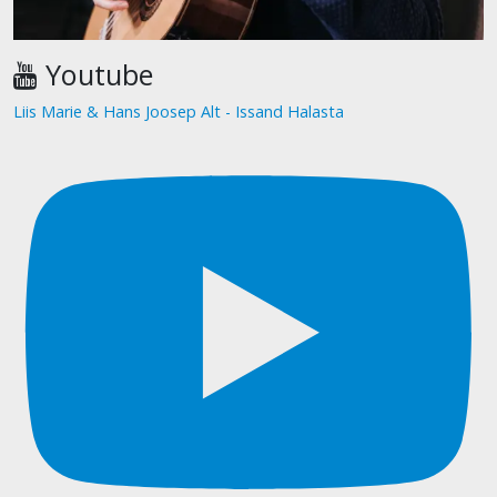
Youtube
Liis Marie & Hans Joosep Alt - Issand Halasta