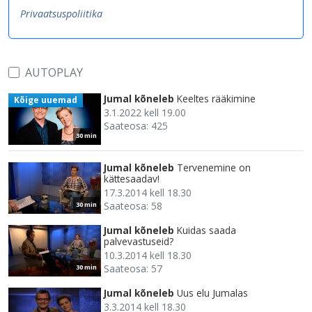
Privaatsuspoliitika
AUTOPLAY
Jumal kõneleb
Keeltes rääkimine
Kõige uuemad
3.1.2022 kell 19.00
Saateosa: 425
30 min
Jumal kõneleb
Tervenemine on
kättesaadav!
17.3.2014 kell 18.30
Saateosa: 58
30 min
Jumal kõneleb
Kuidas saada
palvevastuseid?
10.3.2014 kell 18.30
Saateosa: 57
30 min
Jumal kõneleb
Uus elu Jumalas
3.3.2014 kell 18.30