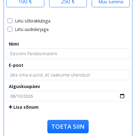
100 €
250 €
Liitu sõbraklubiga
Liitu uudiskirjaga
Nimi
E-post
Alguskuupäev
Lisa sõnum
TOETA SIIN