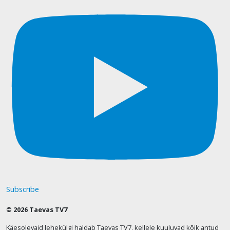
Subscribe
© 2026 Taevas TV7
Käesolevaid lehekülgi haldab Taevas TV7, kellele kuuluvad kõik antud