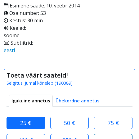
Esimene saade: 10. veebr 2014
Osa number: 53
Kestus: 30 min
Keeled:
soome
Subtiitrid:
eesti
Toeta väärt saateid!
Selgitus:
Jumal kõneleb
(
190389
)
Igakuine annetus
Ühekordne annetus
25 €
50 €
75 €