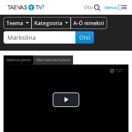
Menüü
Teema
Kategooria
A-Ö nimekiri
Otsi
Vaikimisi pleier
Alternatiivsed pleier
Esita
video