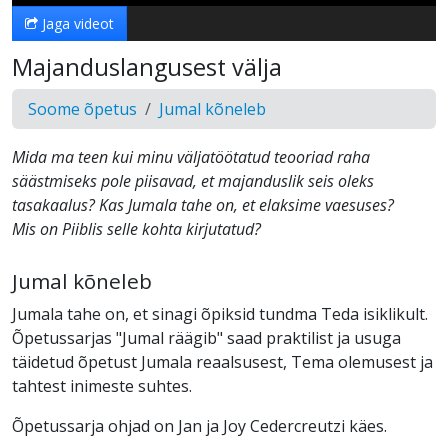
Jaga videot
Majanduslangusest välja
Soome õpetus
Jumal kõneleb
Mida ma teen kui minu väljatöötatud teooriad raha
säästmiseks pole piisavad, et majanduslik seis oleks
tasakaalus? Kas Jumala tahe on, et elaksime vaesuses?
Mis on Piiblis selle kohta kirjutatud?
Jumal kõneleb
Jumala tahe on, et sinagi õpiksid tundma Teda isiklikult.
Õpetussarjas "Jumal räägib" saad praktilist ja usuga
täidetud õpetust Jumala reaalsusest, Tema olemusest ja
tahtest inimeste suhtes.
Õpetussarja ohjad on Jan ja Joy Cedercreutzi käes.