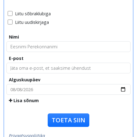
Liitu sõbraklubiga
Liitu uudiskirjaga
Nimi
E-post
Alguskuupäev
Lisa sõnum
TOETA SIIN
Privaatsuspoliitika