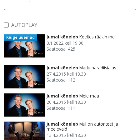
AUTOPLAY
Jumal kõneleb
Keeltes rääkimine
Kõige uuemad
3.1.2022 kell 19.00
Saateosa: 425
30 min
Jumal kõneleb
Madu paradiisiaias
27.4.2015 kell 18.30
Saateosa: 112
30 min
Jumal kõneleb
Meie maa
20.4.2015 kell 18.30
Saateosa: 111
30 min
Jumal kõneleb
Mul on autoriteet ja
meelevald
13.4.2015 kell 18.30