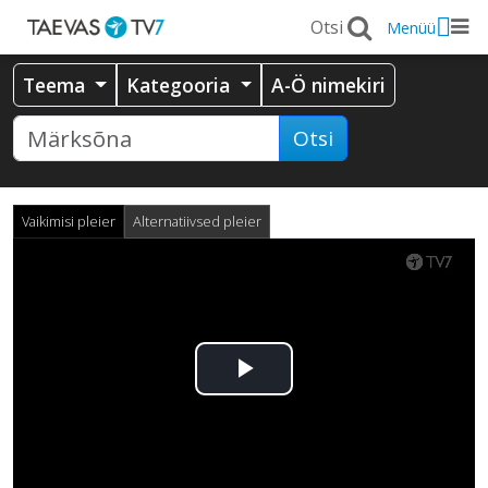
Menüü
Teema
Kategooria
A-Ö nimekiri
Otsi
Vaikimisi pleier
Alternatiivsed pleier
Esita
video