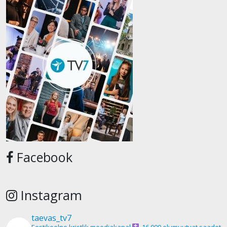
Facebook
Instagram
taevas_tv7
Eestikeelne kristlik meediakanal
16 000 elumuutvat saadet