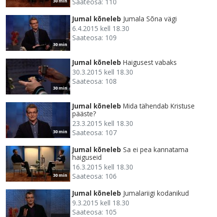
Saateosa: 110
30 min
Jumal kõneleb
Jumala Sõna vägi
6.4.2015 kell 18.30
Saateosa: 109
30 min
Jumal kõneleb
Haigusest vabaks
30.3.2015 kell 18.30
Saateosa: 108
30 min
Jumal kõneleb
Mida tähendab Kristuse
pääste?
23.3.2015 kell 18.30
Saateosa: 107
30 min
Jumal kõneleb
Sa ei pea kannatama
haiguseid
16.3.2015 kell 18.30
Saateosa: 106
30 min
Jumal kõneleb
Jumalariigi kodanikud
9.3.2015 kell 18.30
Saateosa: 105