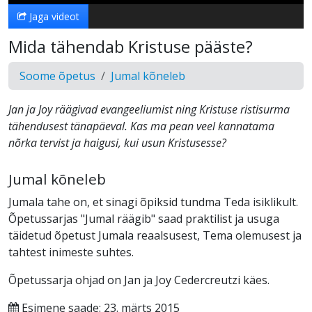
Jaga videot
Mida tähendab Kristuse pääste?
Soome õpetus
Jumal kõneleb
Jan ja Joy räägivad evangeeliumist ning Kristuse ristisurma
tähendusest tänapäeval. Kas ma pean veel kannatama
nõrka tervist ja haigusi, kui usun Kristusesse?
Jumal kõneleb
Jumala tahe on, et sinagi õpiksid tundma Teda isiklikult.
Õpetussarjas "Jumal räägib" saad praktilist ja usuga
täidetud õpetust Jumala reaalsusest, Tema olemusest ja
tahtest inimeste suhtes.
Õpetussarja ohjad on Jan ja Joy Cedercreutzi käes.
Esimene saade: 23. märts 2015