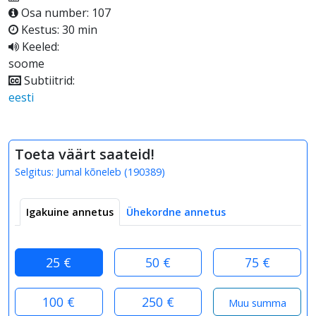
Osa number: 107
Kestus: 30 min
Keeled:
soome
Subtiitrid:
eesti
Toeta väärt saateid!
Selgitus:
Jumal kõneleb
(
190389
)
Igakuine annetus
Ühekordne annetus
25 €
50 €
75 €
100 €
250 €