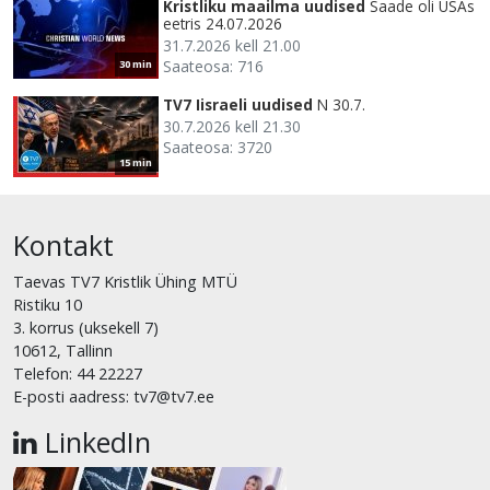
Kristliku maailma uudised
Saade oli USAs
eetris 24.07.2026
31.7.2026 kell 21.00
Saateosa: 716
30 min
TV7 Iisraeli uudised
N 30.7.
30.7.2026 kell 21.30
Saateosa: 3720
15 min
Kontakt
Taevas TV7 Kristlik Ühing MTÜ
Ristiku 10
3. korrus (uksekell 7)
10612, Tallinn
Telefon: 44 22227
E-posti aadress: tv7@tv7.ee
LinkedIn