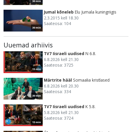
30 min
Jumal kõneleb
Elu Jumala kuningriigis
2.3.2015 kell 18.30
Saateosa: 104
30 min
Uuemad arhiivis
TV7 Iisraeli uudised
N 6.8.
6.8.2026 kell 21.30
Saateosa: 3725
15 min
Märtrite hääl
Somaalia kristlased
6.8.2026 kell 20.30
Saateosa: 334
30 min
TV7 Iisraeli uudised
K 5.8.
5.8.2026 kell 21.30
Saateosa: 3724
15 min