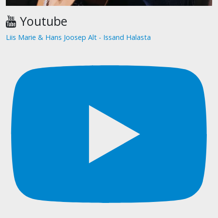
Youtube
Liis Marie & Hans Joosep Alt - Issand Halasta