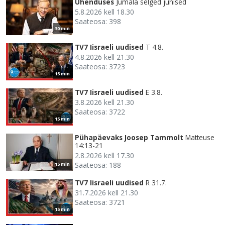
Ühenduses
Jumala selged juhised
5.8.2026 kell 18.30
Saateosa: 398
30 min
TV7 Iisraeli uudised
T 4.8.
4.8.2026 kell 21.30
Saateosa: 3723
15 min
TV7 Iisraeli uudised
E 3.8.
3.8.2026 kell 21.30
Saateosa: 3722
15 min
Pühapäevaks Joosep Tammolt
Matteuse
14:13-21
2.8.2026 kell 17.30
Saateosa: 188
15 min
TV7 Iisraeli uudised
R 31.7.
31.7.2026 kell 21.30
Saateosa: 3721
15 min