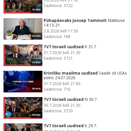
Saateosa: 3722
15 min
Pühapäevaks Joosep Tammolt
Matteuse
14:13-21
2.8.2026 kell 17.30
Saateosa: 188
15 min
TV7 Iisraeli uudised
R 31.7.
31.7.2026 kell 21.30
Saateosa: 3721
15 min
Kristliku maailma uudised
Saade oli USAs
eetris 24.07.2026
31.7.2026 kell 21.00
Saateosa: 716
30 min
TV7 Iisraeli uudised
N 30.7.
30.7.2026 kell 21.30
Saateosa: 3720
15 min
TV7 Iisraeli uudised
K 29.7.