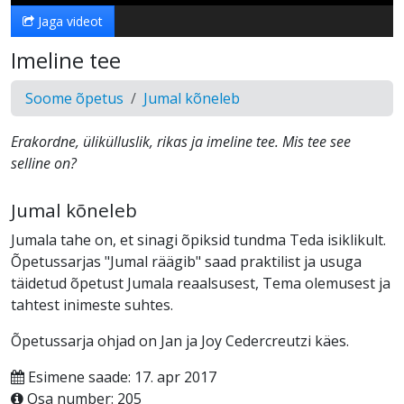
Jaga videot
Imeline tee
Soome õpetus
Jumal kõneleb
Erakordne, ülikülluslik, rikas ja imeline tee. Mis tee see
selline on?
Jumal kõneleb
Jumala tahe on, et sinagi õpiksid tundma Teda isiklikult.
Õpetussarjas "Jumal räägib" saad praktilist ja usuga
täidetud õpetust Jumala reaalsusest, Tema olemusest ja
tahtest inimeste suhtes.
Õpetussarja ohjad on Jan ja Joy Cedercreutzi käes.
Esimene saade: 17. apr 2017
Osa number: 205