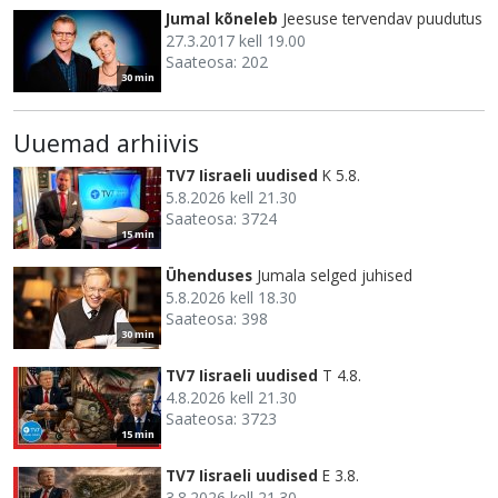
Jumal kõneleb
Jeesuse tervendav puudutus
27.3.2017 kell 19.00
Saateosa: 202
30 min
Uuemad arhiivis
TV7 Iisraeli uudised
K 5.8.
5.8.2026 kell 21.30
Saateosa: 3724
15 min
Ühenduses
Jumala selged juhised
5.8.2026 kell 18.30
Saateosa: 398
30 min
TV7 Iisraeli uudised
T 4.8.
4.8.2026 kell 21.30
Saateosa: 3723
15 min
TV7 Iisraeli uudised
E 3.8.
3.8.2026 kell 21.30