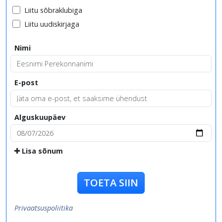
Liitu sõbraklubiga
Liitu uudiskirjaga
Nimi
E-post
Alguskuupäev
Lisa sõnum
TOETA SIIN
Privaatsuspoliitika