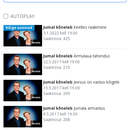
AUTOPLAY
Jumal kõneleb
Keeltes rääkimine
Kõige uuemad
3.1.2022 kell 19.00
Saateosa: 425
30 min
Jumal kõneleb
Armulaua tähendus
22.5.2017 kell 19.00
Saateosa: 210
30 min
Jumal kõneleb
Jeesus on vastus kõigele
15.5.2017 kell 19.00
Saateosa: 209
30 min
Jumal kõneleb
Jumala armastus
8.5.2017 kell 19.00
Saateosa: 208
30 min