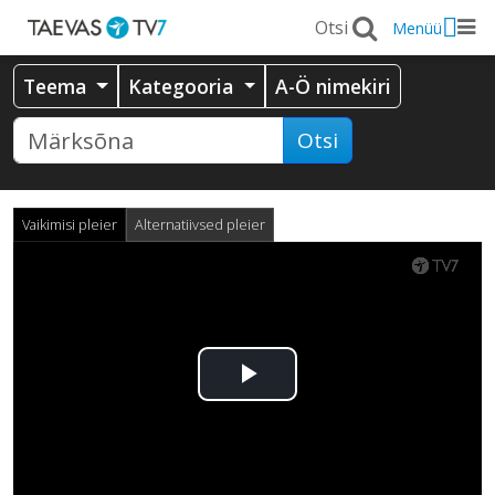
Menüü
Teema
Kategooria
A-Ö nimekiri
Otsi
Vaikimisi pleier
Alternatiivsed pleier
Esita
video