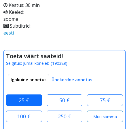
Kestus: 30 min
Keeled:
soome
Subtiitrid:
eesti
Toeta väärt saateid!
Selgitus:
Jumal kõneleb
(
190389
)
Igakuine annetus
Ühekordne annetus
25 €
50 €
75 €
100 €
250 €