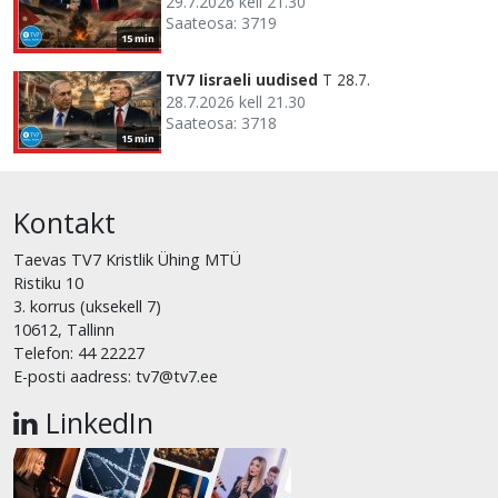
29.7.2026 kell 21.30
Saateosa: 3719
15 min
TV7 Iisraeli uudised
T 28.7.
28.7.2026 kell 21.30
Saateosa: 3718
15 min
Kontakt
Taevas TV7 Kristlik Ühing MTÜ
Ristiku 10
3. korrus (uksekell 7)
10612, Tallinn
Telefon: 44 22227
E-posti aadress: tv7@tv7.ee
LinkedIn