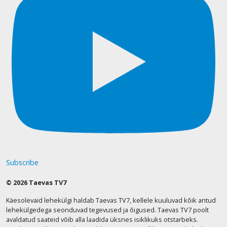
Subscribe
© 2026 Taevas TV7
Käesolevaid lehekülgi haldab Taevas TV7, kellele kuuluvad kõik antud
lehekülgedega seonduvad tegevused ja õigused. Taevas TV7 poolt
avaldatud saateid võib alla laadida üksnes isiklikuks otstarbeks.