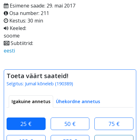
Esimene saade: 29. mai 2017
Osa number: 211
Kestus: 30 min
Keeled:
soome
Subtiitrid:
eesti
Toeta väärt saateid!
Selgitus:
Jumal kõneleb
(
190389
)
Igakuine annetus
Ühekordne annetus
25 €
50 €
75 €