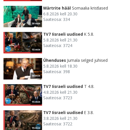
Märtrite hääl
Somaalia kristlased
6.8.2026 kell 20.30
Saateosa: 334
30 min
TV7 Iisraeli uudised
K 5.8.
5.8.2026 kell 21.30
Saateosa: 3724
15 min
Ühenduses
Jumala selged juhised
5.8.2026 kell 18.30
Saateosa: 398
30 min
TV7 Iisraeli uudised
T 4.8.
4.8.2026 kell 21.30
Saateosa: 3723
15 min
TV7 Iisraeli uudised
E 3.8.
3.8.2026 kell 21.30
Saateosa: 3722
15 min