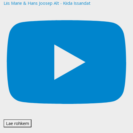
Liis Marie & Hans Joosep Alt - Kiida Issandat
Lae rohkem