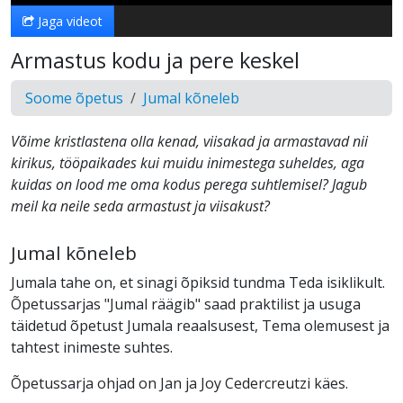
Jaga videot
Armastus kodu ja pere keskel
Soome õpetus
Jumal kõneleb
Võime kristlastena olla kenad, viisakad ja armastavad nii
kirikus, tööpaikades kui muidu inimestega suheldes, aga
kuidas on lood me oma kodus perega suhtlemisel? Jagub
meil ka neile seda armastust ja viisakust?
Jumal kõneleb
Jumala tahe on, et sinagi õpiksid tundma Teda isiklikult.
Õpetussarjas "Jumal räägib" saad praktilist ja usuga
täidetud õpetust Jumala reaalsusest, Tema olemusest ja
tahtest inimeste suhtes.
Õpetussarja ohjad on Jan ja Joy Cedercreutzi käes.