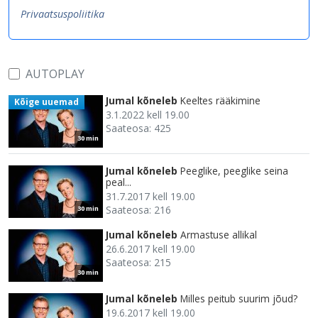
Privaatsuspoliitika
AUTOPLAY
Jumal kõneleb
Keeltes rääkimine
Kõige uuemad
3.1.2022 kell 19.00
Saateosa: 425
30 min
Jumal kõneleb
Peeglike, peeglike seina
peal...
31.7.2017 kell 19.00
Saateosa: 216
30 min
Jumal kõneleb
Armastuse allikal
26.6.2017 kell 19.00
Saateosa: 215
30 min
Jumal kõneleb
Milles peitub suurim jõud?
19.6.2017 kell 19.00