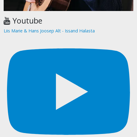
Youtube
Liis Marie & Hans Joosep Alt - Issand Halasta