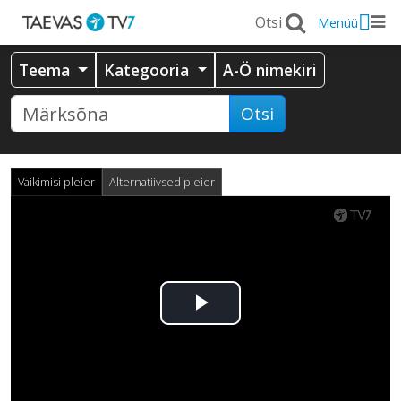
Menüü
Teema
Kategooria
A-Ö nimekiri
Otsi
Vaikimisi pleier
Alternatiivsed pleier
Esita
video