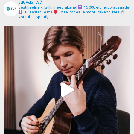
taevas_tv7
Eestikeelne kristlik meediakanal
16 000 elumuutvat saadet
16 aastat Eestis
Otse: tv7.ee ja mobiilirakenduses
Youtube, Spotify