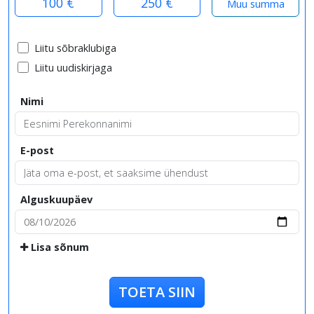
100 €
250 €
Liitu sõbraklubiga
Liitu uudiskirjaga
Nimi
E-post
Alguskuupäev
Lisa sõnum
TOETA SIIN