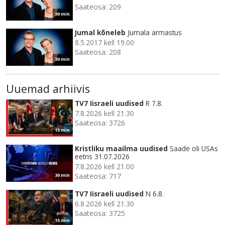
Saateosa: 209
30 min
Jumal kõneleb
Jumala armastus
8.5.2017 kell 19.00
Saateosa: 208
30 min
Uuemad arhiivis
TV7 Iisraeli uudised
R 7.8.
7.8.2026 kell 21.30
Saateosa: 3726
15 min
Kristliku maailma uudised
Saade oli USAs
eetris 31.07.2026
7.8.2026 kell 21.00
Saateosa: 717
30 min
TV7 Iisraeli uudised
N 6.8.
6.8.2026 kell 21.30
Saateosa: 3725
15 min