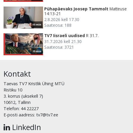
Pühapäevaks Joosep Tammolt
Matteuse
14:13-21
2.8.2026 kell 17.30
Saateosa: 188
15 min
TV7 Iisraeli uudised
R 31.7.
31.7.2026 kell 21.30
Saateosa: 3721
15 min
Kontakt
Taevas TV7 Kristlik Ühing MTÜ
Ristiku 10
3. korrus (uksekell 7)
10612, Tallinn
Telefon: 44 22227
E-posti aadress: tv7@tv7.ee
LinkedIn