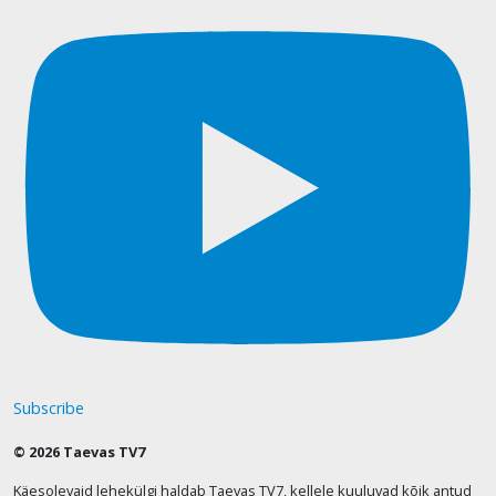
Subscribe
© 2026 Taevas TV7
Käesolevaid lehekülgi haldab Taevas TV7, kellele kuuluvad kõik antud