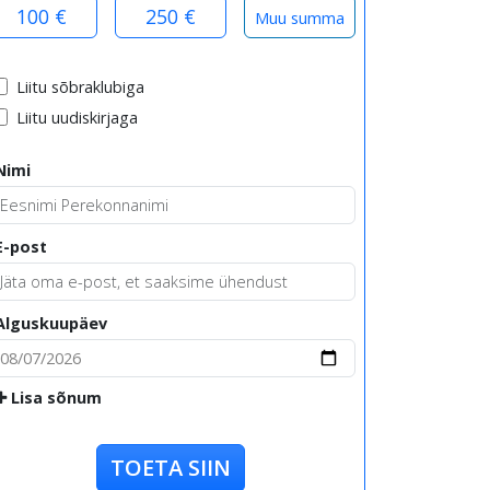
100 €
250 €
Liitu sõbraklubiga
Liitu uudiskirjaga
Nimi
E-post
Alguskuupäev
Lisa sõnum
TOETA SIIN