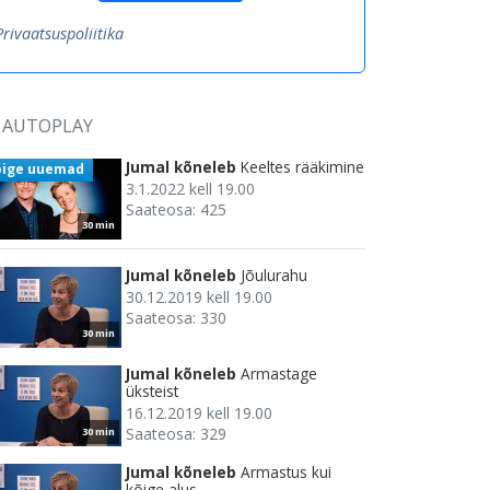
Privaatsuspoliitika
AUTOPLAY
Jumal kõneleb
Keeltes rääkimine
õige uuemad
3.1.2022 kell 19.00
Saateosa: 425
30 min
Jumal kõneleb
Jõulurahu
30.12.2019 kell 19.00
Saateosa: 330
30 min
Jumal kõneleb
Armastage
üksteist
16.12.2019 kell 19.00
Saateosa: 329
30 min
Jumal kõneleb
Armastus kui
kõige alus