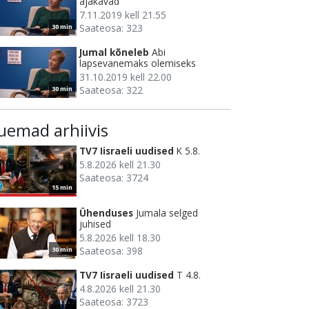
ajakavad
7.11.2019 kell 21.55
Saateosa: 323
30 min
Jumal kõneleb
Abi
lapsevanemaks olemiseks
31.10.2019 kell 22.00
Saateosa: 322
30 min
uemad arhiivis
TV7 Iisraeli uudised
K 5.8.
5.8.2026 kell 21.30
Saateosa: 3724
15 min
Ühenduses
Jumala selged
juhised
5.8.2026 kell 18.30
Saateosa: 398
30 min
TV7 Iisraeli uudised
T 4.8.
4.8.2026 kell 21.30
Saateosa: 3723