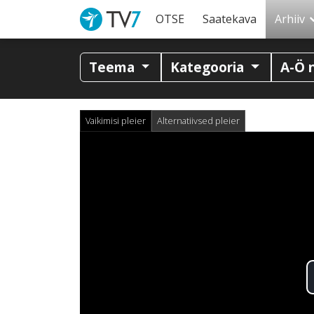
OTSE
Saatekava
Arhiiv
Teema
Kategooria
A-Ö 
Vaikimisi pleier
Alternatiivsed pleier