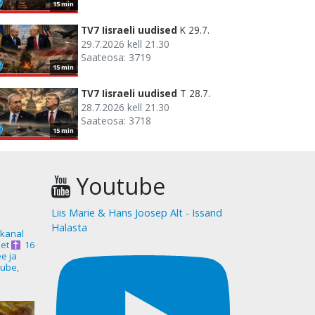
15 min
TV7 Iisraeli uudised
K 29.7.
29.7.2026 kell 21.30
Saateosa: 3719
15 min
TV7 Iisraeli uudised
T 28.7.
28.7.2026 kell 21.30
Saateosa: 3718
15 min
Youtube
Liis Marie & Hans Joosep Alt - Issand
Halasta
akanal
et
16
ee ja
ube,