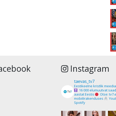
acebook
Instagram
taevas_tv7
Eestikeelne kristlik meedi
16 000 elumuutvat saad
aastat Eestis
Otse: tv7.
mobiilirakenduses
Yout
Spotify