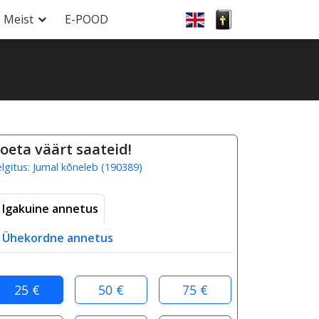
Meist
E-POOD
oeta väärt saateid!
elgitus:
Jumal kõneleb
(
190389
)
Igakuine annetus
Ühekordne annetus
25 €
50 €
75 €