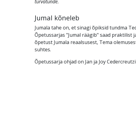
turvatunde.
Jumal kõneleb
Jumala tahe on, et sinagi õpiksid tundma Teda
Õpetussarjas "Jumal räägib" saad praktilist 
õpetust Jumala reaalsusest, Tema olemusest 
suhtes.
Õpetussarja ohjad on Jan ja Joy Cedercreutzi