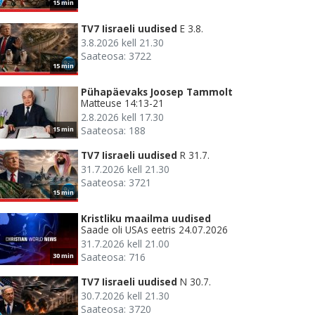
15 min
TV7 Iisraeli uudised
E 3.8.
3.8.2026 kell 21.30
Saateosa: 3722
15 min
Pühapäevaks Joosep Tammolt
Matteuse 14:13-21
2.8.2026 kell 17.30
Saateosa: 188
15 min
TV7 Iisraeli uudised
R 31.7.
31.7.2026 kell 21.30
Saateosa: 3721
15 min
Kristliku maailma uudised
Saade oli USAs eetris 24.07.2026
31.7.2026 kell 21.00
Saateosa: 716
30 min
TV7 Iisraeli uudised
N 30.7.
30.7.2026 kell 21.30
Saateosa: 3720