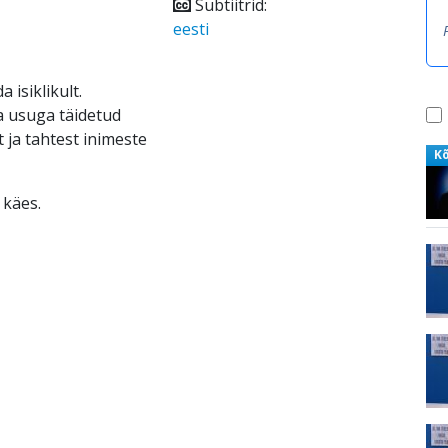
Subtiitrid:
eesti
 isiklikult.
ja usuga täidetud
ja tahtest inimeste
K
 käes.