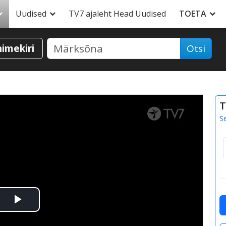
Uudised
TV7 ajaleht Head Uudised
TOETA
nimekiri
Otsi
T
S
Esita