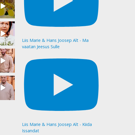
Liis Marie & Hans Joosep Alt - Ma
vaatan Jeesus Sulle
Liis Marie & Hans Joosep Alt - Kiida
Issandat