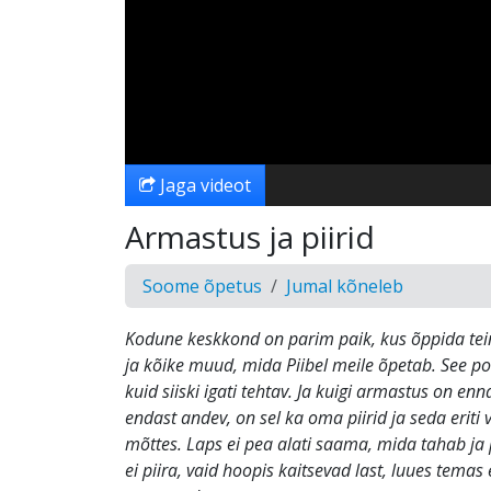
Jaga videot
Armastus ja piirid
Soome õpetus
Jumal kõneleb
Kodune keskkond on parim paik, kus õppida tei
ja kõike muud, mida Piibel meile õpetab. See po
kuid siiski igati tehtav. Ja kuigi armastus on en
endast andev, on sel ka oma piirid ja seda eriti 
mõttes. Laps ei pea alati saama, mida tahab ja p
ei piira, vaid hoopis kaitsevad last, luues temas e