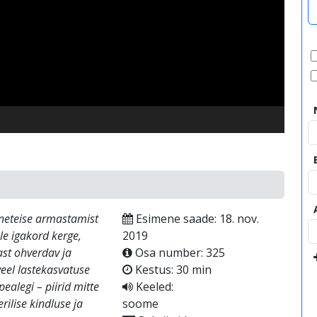
video
neteise armastamist
Esimene saade: 18. nov.
le igakord kerge,
2019
nast ohverdav ja
Osa number: 325
veel lastekasvatuse
Kestus: 30 min
ealegi – piirid mitte
Keeled:
rilise kindluse ja
soome