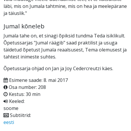
läbi, mis on Jumala tahtmine, mis on hea ja meelepärane
ja täiuslik."
Jumal kõneleb
Jumala tahe on, et sinagi õpiksid tundma Teda isiklikult.
Õpetussarjas "Jumal räägib" saad praktilist ja usuga
täidetud õpetust Jumala reaalsusest, Tema olemusest ja
tahtest inimeste suhtes.
Õpetussarja ohjad on Jan ja Joy Cedercreutzi käes.
Esimene saade: 8. mai 2017
Osa number: 208
Kestus: 30 min
Keeled:
soome
Subtiitrid:
eesti