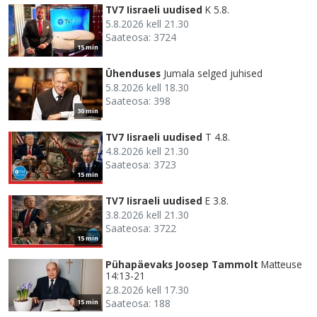
TV7 Iisraeli uudised
K 5.8.
5.8.2026 kell 21.30
Saateosa: 3724
15 min
Ühenduses
Jumala selged juhised
5.8.2026 kell 18.30
Saateosa: 398
30 min
TV7 Iisraeli uudised
T 4.8.
4.8.2026 kell 21.30
Saateosa: 3723
15 min
TV7 Iisraeli uudised
E 3.8.
3.8.2026 kell 21.30
Saateosa: 3722
15 min
Pühapäevaks Joosep Tammolt
Matteuse
14:13-21
2.8.2026 kell 17.30
Saateosa: 188
15 min