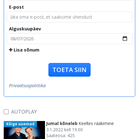
E-post
Alguskuupäev
Lisa sõnum
TOETA SIIN
Privaatsuspoliitika
AUTOPLAY
Jumal kõneleb
Keeltes rääkimine
Kõige uuemad
3.1.2022 kell 19.00
Saateosa: 425