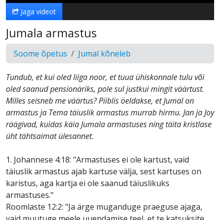
Jaga videot
Jumala armastus
Soome õpetus
Jumal kõneleb
Tundub, et kui oled liiga noor, et tuua ühiskonnale tulu või
oled saanud pensionäriks, pole sul justkui mingit väärtust.
Milles seisneb me väärtus? Piiblis öeldakse, et Jumal on
armastus ja Tema täiuslik armastus murrab hirmu. Jan ja Joy
räägivad, kuidas käia Jumala armastuses ning täita kristlase
üht tähtsaimat ülesannet.
1. Johannese 4:18: "Armastuses ei ole kartust, vaid
täiuslik armastus ajab kartuse välja, sest kartuses on
karistus, aga kartja ei ole saanud täiuslikuks
armastuses."
Roomlaste 12:2: "Ja ärge muganduge praeguse ajaga,
vaid muutuge meele uuendamise teel, et te katsuksite