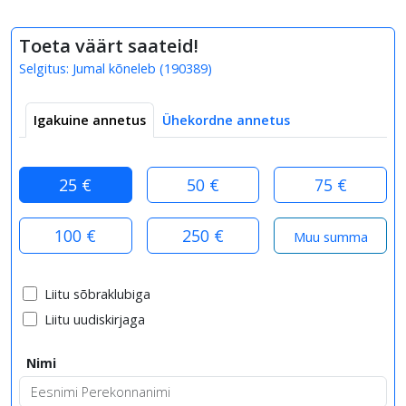
Toeta väärt saateid!
Selgitus:
Jumal kõneleb
(
190389
)
Igakuine annetus
Ühekordne annetus
25 €
50 €
75 €
100 €
250 €
Liitu sõbraklubiga
Liitu uudiskirjaga
Nimi