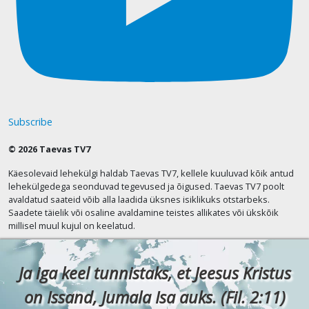
Subscribe
© 2026 Taevas TV7
Käesolevaid lehekülgi haldab Taevas TV7, kellele kuuluvad kõik antud
lehekülgedega seonduvad tegevused ja õigused. Taevas TV7 poolt
avaldatud saateid võib alla laadida üksnes isiklikuks otstarbeks.
Saadete täielik või osaline avaldamine teistes allikates või ükskõik
millisel muul kujul on keelatud.
Ja iga keel tunnistaks, et Jeesus Kristus
on Issand, Jumala Isa auks. (Fil. 2:11)