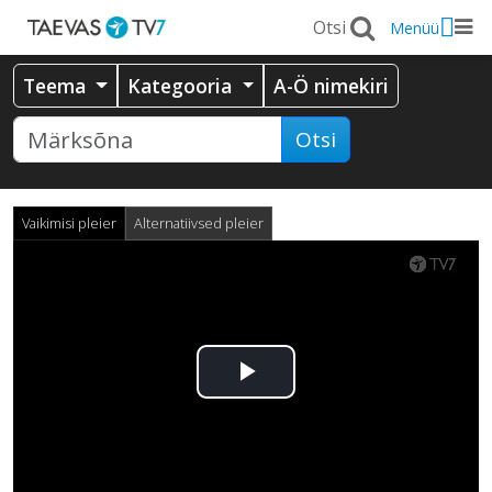
Menüü
Teema
Kategooria
A-Ö nimekiri
Otsi
Vaikimisi pleier
Alternatiivsed pleier
Esita
video