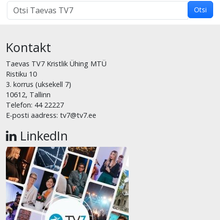
Otsi
Otsi
märksõnaga:
Kontakt
Taevas TV7 Kristlik Ühing MTÜ
Ristiku 10
3. korrus (uksekell 7)
10612, Tallinn
Telefon: 44 22227
E-posti aadress: tv7@tv7.ee
LinkedIn