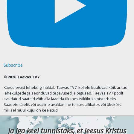
Subscribe
© 2026 Taevas TV7
Käesolevaid lehekülgi haldab Taevas TV7, kellele kuuluvad kõik antud
lehekülgedega seonduvad tegevused ja õigused. Taevas TV7 poolt
avaldatud saateid võib alla laadida üksnes isiklikuks otstarbeks.
Saadete täielik või osaline avaldamine teistes allikates või ükskõik
millisel muul kujul on keelatud.
Ja iga keel tunnistaks, et Jeesus Kristus