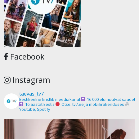
Facebook
Instagram
taevas_tv7
Eestikeelne kristlik meediakanal
16 000 elumuutvat saadet
16 aastat Eestis
Otse: tv7.ee ja mobiilirakenduses
Youtube, Spotify