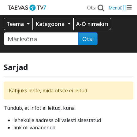
Menüü
Teema
Kategooria
A-Ö nimekiri
Otsi
Sarjad
Kahjuks lehte, mida otsite ei leitud
Tundub, et infot ei leitud, kuna:
lehekülje aadress oli valesti sisestatud
link oli vananenud