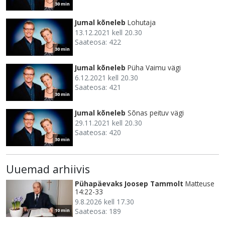
30 min
Jumal kõneleb
Lohutaja
13.12.2021 kell 20.30
Saateosa: 422
30 min
Jumal kõneleb
Püha Vaimu vägi
6.12.2021 kell 20.30
Saateosa: 421
30 min
Jumal kõneleb
Sõnas peituv vägi
29.11.2021 kell 20.30
Saateosa: 420
30 min
Uuemad arhiivis
Pühapäevaks Joosep Tammolt
Matteuse
14:22-33
9.8.2026 kell 17.30
Saateosa: 189
10 min