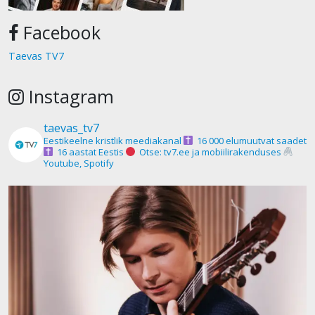
Facebook
Taevas TV7
Instagram
taevas_tv7
Eestikeelne kristlik meediakanal
16 000 elumuutvat saadet
16 aastat Eestis
Otse: tv7.ee ja mobiilirakenduses
Youtube, Spotify