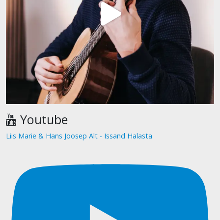
Youtube
Liis Marie & Hans Joosep Alt - Issand Halasta