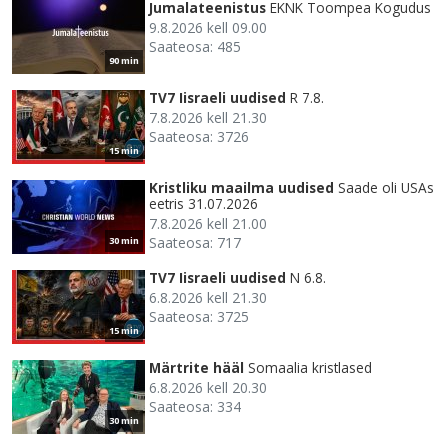
Jumalateenistus
EKNK Toompea Kogudus
9.8.2026 kell 09.00
Saateosa: 485
90 min
TV7 Iisraeli uudised
R 7.8.
7.8.2026 kell 21.30
Saateosa: 3726
15 min
Kristliku maailma uudised
Saade oli USAs
eetris 31.07.2026
7.8.2026 kell 21.00
Saateosa: 717
30 min
TV7 Iisraeli uudised
N 6.8.
6.8.2026 kell 21.30
Saateosa: 3725
15 min
Märtrite hääl
Somaalia kristlased
6.8.2026 kell 20.30
Saateosa: 334
30 min