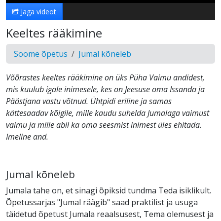
Jaga videot
Keeltes rääkimine
Soome õpetus
Jumal kõneleb
Võõrastes keeltes rääkimine on üks Püha Vaimu andidest,
mis kuulub igale inimesele, kes on Jeesuse oma Issanda ja
Päästjana vastu võtnud. Ühtpidi eriline ja samas
kättesaadav kõigile, mille kaudu suhelda Jumalaga vaimust
vaimu ja mille abil ka oma seesmist inimest üles ehitada.
Imeline and.
Jumal kõneleb
Jumala tahe on, et sinagi õpiksid tundma Teda isiklikult.
Õpetussarjas "Jumal räägib" saad praktilist ja usuga
täidetud õpetust Jumala reaalsusest, Tema olemusest ja