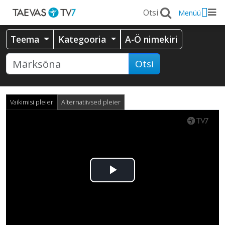
Menüü
Teema
Kategooria
A-Ö nimekiri
Otsi
Vaikimisi pleier
Alternatiivsed pleier
Esita
video