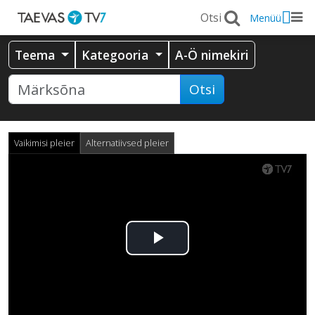
Menüü
Teema
Kategooria
A-Ö nimekiri
Otsi
Vaikimisi pleier
Alternatiivsed pleier
Esita
video