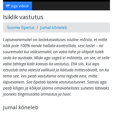
Jaga videot
Isiklik vastutus
Soome õpetus
Jumal kõneleb
Lapsevanematel on lastekasvatuses oluline mõista, et mitte
kõik pole 100% nende hallata-kontrollida, sest lastel – nii
suurematel kui väiksematel, on vaba tahe ja ühtpidi tuleb
seda ka austada. Mida aga sageli ei mõisteta, on see, et selle
vaba tahtega käib kaasas ka vastutus. Ehk siis, kui laps
otsustab teha valesid valikuid ja käituda mittesobivalt, on ka
tema see, kes peab vastutama oma tegude eest, mitte
lapsevanem. See õpetab lastele vastutustunnet. Samas aga
peab kõiges ja kõikjal jääma omavahelistes suhetes läbivaks
jooneks tingimusteta armastus ja hool.
Jumal kõneleb