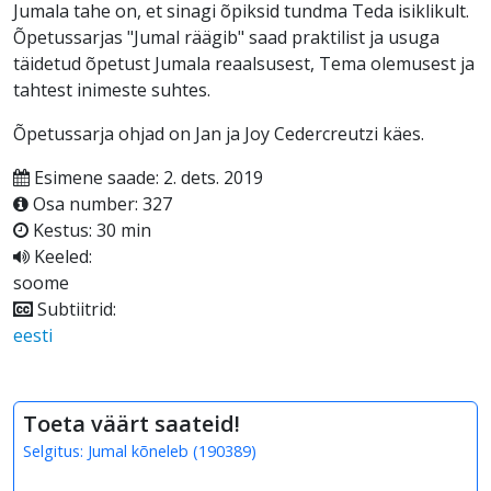
Jumala tahe on, et sinagi õpiksid tundma Teda isiklikult.
Õpetussarjas "Jumal räägib" saad praktilist ja usuga
täidetud õpetust Jumala reaalsusest, Tema olemusest ja
tahtest inimeste suhtes.
Õpetussarja ohjad on Jan ja Joy Cedercreutzi käes.
Esimene saade: 2. dets. 2019
Osa number: 327
Kestus: 30 min
Keeled:
soome
Subtiitrid:
eesti
Toeta väärt saateid!
Selgitus:
Jumal kõneleb
(
190389
)