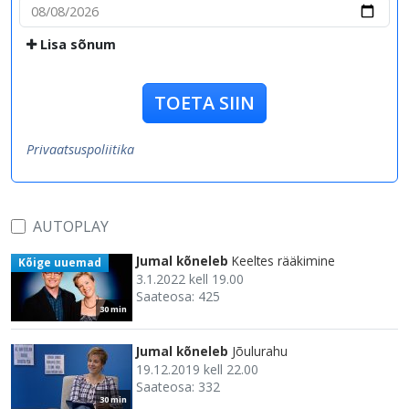
Lisa sõnum
TOETA SIIN
Privaatsuspoliitika
AUTOPLAY
Jumal kõneleb
Keeltes rääkimine
Kõige uuemad
3.1.2022 kell 19.00
Saateosa: 425
30 min
Jumal kõneleb
Jõulurahu
19.12.2019 kell 22.00
Saateosa: 332
30 min