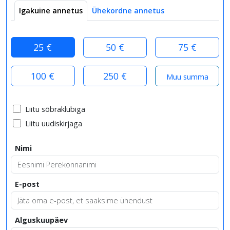
Igakuine annetus
Ühekordne annetus
25 €
50 €
75 €
100 €
250 €
Liitu sõbraklubiga
Liitu uudiskirjaga
Nimi
E-post
Alguskuupäev