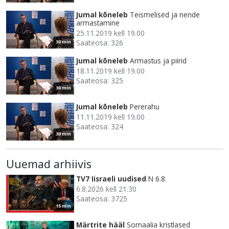
Jumal kõneleb
Teismelised ja nende
armastamine
25.11.2019 kell 19.00
Saateosa: 326
30 min
Jumal kõneleb
Armastus ja piirid
18.11.2019 kell 19.00
Saateosa: 325
30 min
Jumal kõneleb
Pererahu
11.11.2019 kell 19.00
Saateosa: 324
30 min
Uuemad arhiivis
TV7 Iisraeli uudised
N 6.8.
6.8.2026 kell 21.30
Saateosa: 3725
15 min
Märtrite hääl
Somaalia kristlased