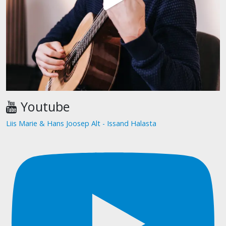
Youtube
Liis Marie & Hans Joosep Alt - Issand Halasta