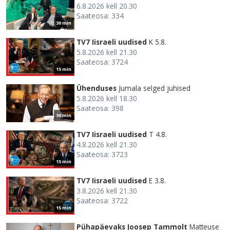
6.8.2026 kell 20.30
Saateosa: 334
30 min
TV7 Iisraeli uudised
K 5.8.
5.8.2026 kell 21.30
Saateosa: 3724
15 min
Ühenduses
Jumala selged juhised
5.8.2026 kell 18.30
Saateosa: 398
30 min
TV7 Iisraeli uudised
T 4.8.
4.8.2026 kell 21.30
Saateosa: 3723
15 min
TV7 Iisraeli uudised
E 3.8.
3.8.2026 kell 21.30
Saateosa: 3722
15 min
Pühapäevaks Joosep Tammolt
Matteuse