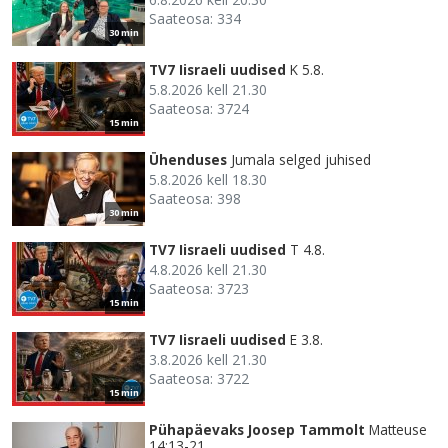
Saateosa: 334
30 min
TV7 Iisraeli uudised
K 5.8.
5.8.2026 kell 21.30
Saateosa: 3724
15 min
Ühenduses
Jumala selged juhised
5.8.2026 kell 18.30
Saateosa: 398
30 min
TV7 Iisraeli uudised
T 4.8.
4.8.2026 kell 21.30
Saateosa: 3723
15 min
TV7 Iisraeli uudised
E 3.8.
3.8.2026 kell 21.30
Saateosa: 3722
15 min
Pühapäevaks Joosep Tammolt
Matteuse
14:13-21