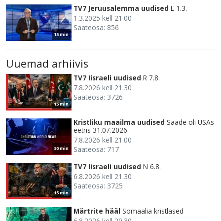
TV7 Jeruusalemma uudised
L 1.3.
1.3.2025 kell 21.00
Saateosa: 856
15 min
Uuemad arhiivis
TV7 Iisraeli uudised
R 7.8.
7.8.2026 kell 21.30
Saateosa: 3726
15 min
Kristliku maailma uudised
Saade oli USAs
eetris 31.07.2026
7.8.2026 kell 21.00
Saateosa: 717
30 min
TV7 Iisraeli uudised
N 6.8.
6.8.2026 kell 21.30
Saateosa: 3725
15 min
Märtrite hääl
Somaalia kristlased
6.8.2026 kell 20.30