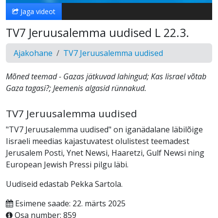
Jaga videot
TV7 Jeruusalemma uudised L 22.3.
Ajakohane
TV7 Jeruusalemma uudised
Mõned teemad - Gazas jätkuvad lahingud; Kas Iisrael võtab
Gaza tagasi?; Jeemenis algasid rünnakud.
TV7 Jeruusalemma uudised
"TV7 Jeruusalemma uudised" on iganädalane läbilõige
Iisraeli meedias kajastuvatest olulistest teemadest
Jerusalem Posti, Ynet Newsi, Haaretzi, Gulf Newsi ning
European Jewish Pressi pilgu läbi.
Uudiseid edastab Pekka Sartola.
Esimene saade: 22. märts 2025
Osa number: 859