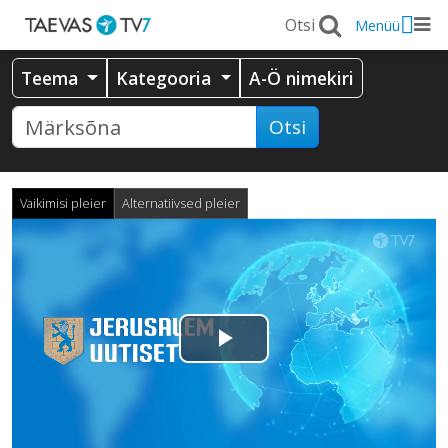
Menüü
Teema
Kategooria
A-Ö nimekiri
Otsi
Vaikimisi pleier
Alternatiivsed pleier
Esita
video