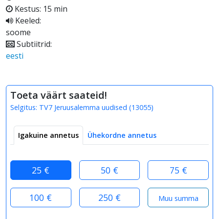
Kestus: 15 min
Keeled:
soome
Subtiitrid:
eesti
Toeta väärt saateid!
Selgitus:
TV7 Jeruusalemma uudised
(
13055
)
Igakuine annetus
Ühekordne annetus
25 €
50 €
75 €
100 €
250 €