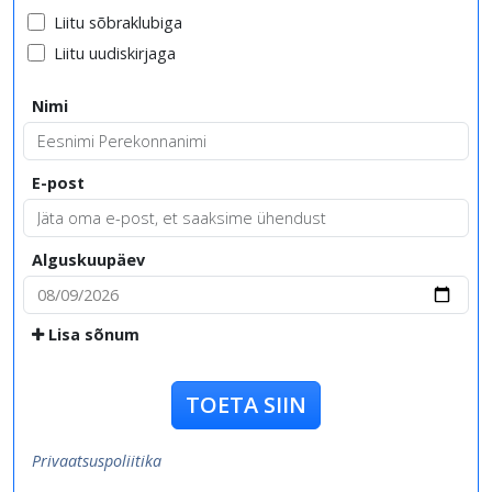
Liitu sõbraklubiga
Liitu uudiskirjaga
Nimi
E-post
Alguskuupäev
Lisa sõnum
TOETA SIIN
Privaatsuspoliitika