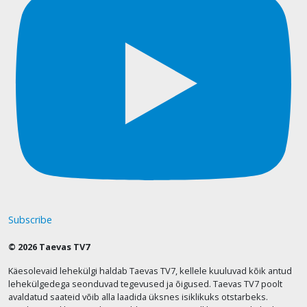
Subscribe
© 2026 Taevas TV7
Käesolevaid lehekülgi haldab Taevas TV7, kellele kuuluvad kõik antud
lehekülgedega seonduvad tegevused ja õigused. Taevas TV7 poolt
avaldatud saateid võib alla laadida üksnes isiklikuks otstarbeks.