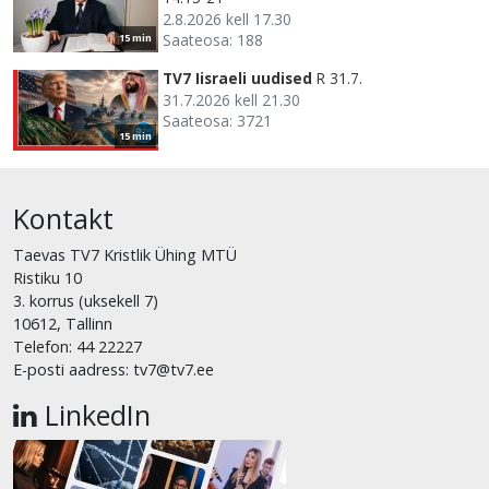
2.8.2026 kell 17.30
Saateosa: 188
15 min
TV7 Iisraeli uudised
R 31.7.
31.7.2026 kell 21.30
Saateosa: 3721
15 min
Kontakt
Taevas TV7 Kristlik Ühing MTÜ
Ristiku 10
3. korrus (uksekell 7)
10612, Tallinn
Telefon: 44 22227
E-posti aadress: tv7@tv7.ee
LinkedIn