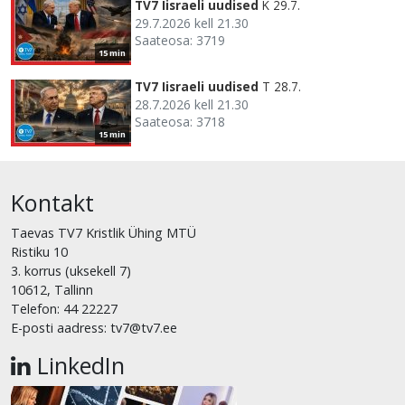
TV7 Iisraeli uudised
K 29.7.
29.7.2026 kell 21.30
Saateosa: 3719
15 min
TV7 Iisraeli uudised
T 28.7.
28.7.2026 kell 21.30
Saateosa: 3718
15 min
Kontakt
Taevas TV7 Kristlik Ühing MTÜ
Ristiku 10
3. korrus (uksekell 7)
10612, Tallinn
Telefon: 44 22227
E-posti aadress: tv7@tv7.ee
LinkedIn