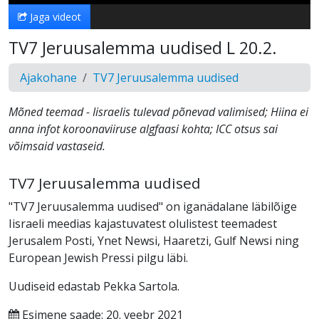
Jaga videot
TV7 Jeruusalemma uudised L 20.2.
Ajakohane
TV7 Jeruusalemma uudised
Mõned teemad - Iisraelis tulevad põnevad valimised; Hiina ei
anna infot koroonaviiruse algfaasi kohta; ICC otsus sai
võimsaid vastaseid.
TV7 Jeruusalemma uudised
"TV7 Jeruusalemma uudised" on iganädalane läbilõige
Iisraeli meedias kajastuvatest olulistest teemadest
Jerusalem Posti, Ynet Newsi, Haaretzi, Gulf Newsi ning
European Jewish Pressi pilgu läbi.
Uudiseid edastab Pekka Sartola.
Esimene saade: 20. veebr 2021