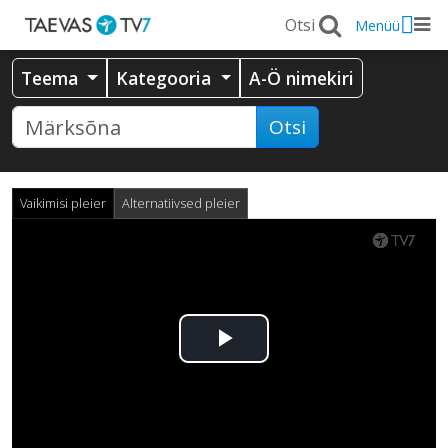
Menüü
Teema
Kategooria
A-Ö nimekiri
Otsi
Vaikimisi pleier
Alternatiivsed pleier
Esita
video