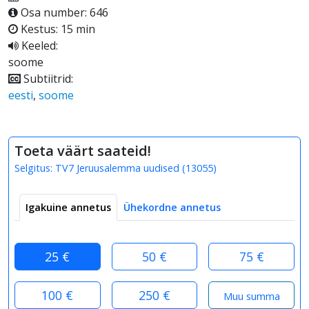
Osa number: 646
Kestus: 15 min
Keeled:
soome
Subtiitrid:
eesti
,
soome
Toeta väärt saateid!
Selgitus:
TV7 Jeruusalemma uudised
(
13055
)
Igakuine annetus
Ühekordne annetus
25 €
50 €
75 €
100 €
250 €