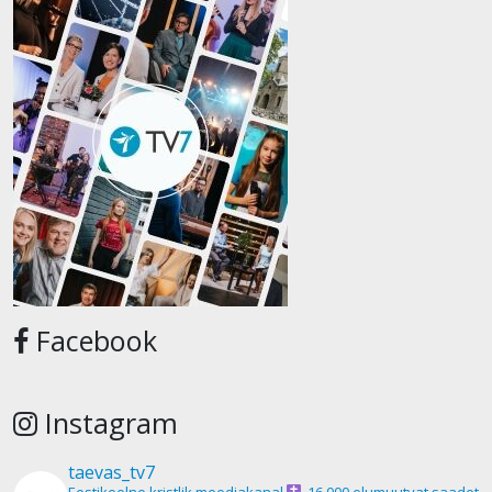
Facebook
Instagram
taevas_tv7
Eestikeelne kristlik meediakanal
16 000 elumuutvat saadet