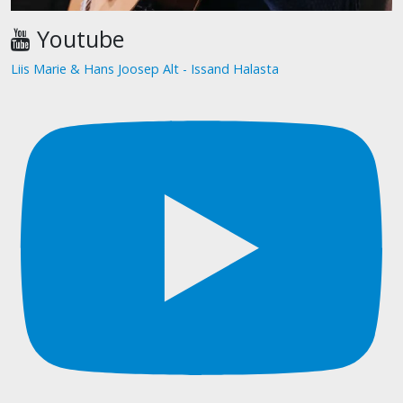
Youtube
Liis Marie & Hans Joosep Alt - Issand Halasta