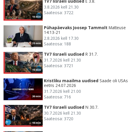
TV7 Iisraeli uudised
E 3.8.
3.8.2026 kell 21.30
Saateosa: 3722
15 min
Pühapäevaks Joosep Tammolt
Matteuse
14:13-21
2.8.2026 kell 17.30
Saateosa: 188
15 min
TV7 Iisraeli uudised
R 31.7.
31.7.2026 kell 21.30
Saateosa: 3721
15 min
Kristliku maailma uudised
Saade oli USAs
eetris 24.07.2026
31.7.2026 kell 21.00
Saateosa: 716
30 min
TV7 Iisraeli uudised
N 30.7.
30.7.2026 kell 21.30
Saateosa: 3720
15 min