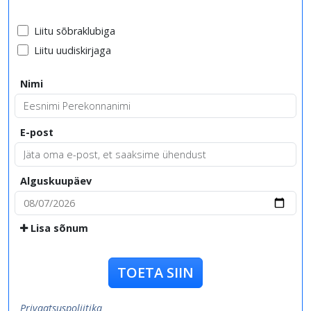
Liitu sõbraklubiga
Liitu uudiskirjaga
Nimi
E-post
Alguskuupäev
Lisa sõnum
TOETA SIIN
Privaatsuspoliitika