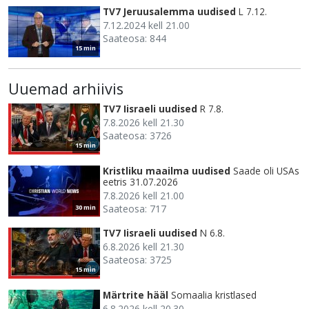
TV7 Jeruusalemma uudised
L 7.12.
7.12.2024 kell 21.00
Saateosa: 844
15 min
Uuemad arhiivis
TV7 Iisraeli uudised
R 7.8.
7.8.2026 kell 21.30
Saateosa: 3726
15 min
Kristliku maailma uudised
Saade oli USAs
eetris 31.07.2026
7.8.2026 kell 21.00
Saateosa: 717
30 min
TV7 Iisraeli uudised
N 6.8.
6.8.2026 kell 21.30
Saateosa: 3725
15 min
Märtrite hääl
Somaalia kristlased
6.8.2026 kell 20.30