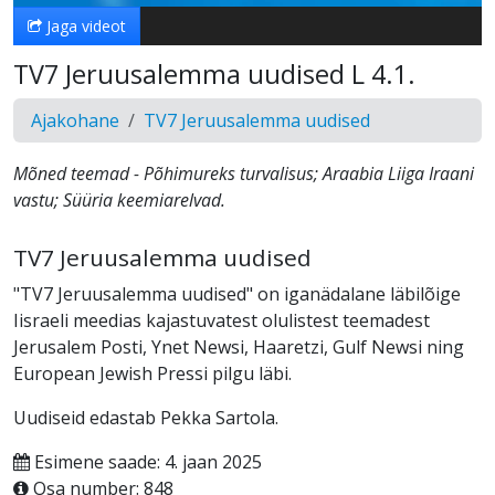
Jaga videot
TV7 Jeruusalemma uudised L 4.1.
Ajakohane
TV7 Jeruusalemma uudised
Mõned teemad - Põhimureks turvalisus; Araabia Liiga Iraani
vastu; Süüria keemiarelvad.
TV7 Jeruusalemma uudised
"TV7 Jeruusalemma uudised" on iganädalane läbilõige
Iisraeli meedias kajastuvatest olulistest teemadest
Jerusalem Posti, Ynet Newsi, Haaretzi, Gulf Newsi ning
European Jewish Pressi pilgu läbi.
Uudiseid edastab Pekka Sartola.
Esimene saade: 4. jaan 2025
Osa number: 848