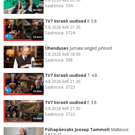
Saateosa: 334
30 min
TV7 Iisraeli uudised
K 5.8.
5.8.2026 kell 21.30
Saateosa: 3724
15 min
Ühenduses
Jumala selged juhised
5.8.2026 kell 18.30
Saateosa: 398
30 min
TV7 Iisraeli uudised
T 4.8.
4.8.2026 kell 21.30
Saateosa: 3723
15 min
TV7 Iisraeli uudised
E 3.8.
3.8.2026 kell 21.30
Saateosa: 3722
15 min
Pühapäevaks Joosep Tammolt
Matteuse
14:13-21