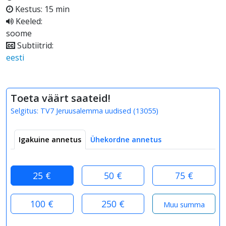
Kestus: 15 min
Keeled:
soome
Subtiitrid:
eesti
Toeta väärt saateid!
Selgitus:
TV7 Jeruusalemma uudised
(
13055
)
Igakuine annetus
Ühekordne annetus
25 €
50 €
75 €
100 €
250 €