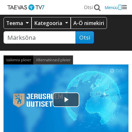
Menüü
Teema
Kategooria
A-Ö nimekiri
Otsi
Vaikimisi pleier
Alternatiivsed pleier
Esita
video