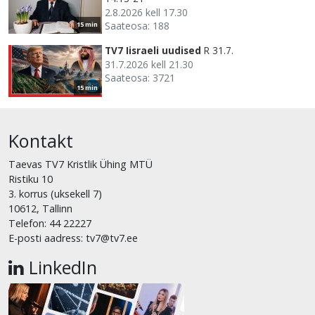
2.8.2026 kell 17.30
Saateosa: 188
15 min
TV7 Iisraeli uudised
R 31.7.
31.7.2026 kell 21.30
Saateosa: 3721
15 min
Kontakt
Taevas TV7 Kristlik Ühing MTÜ
Ristiku 10
3. korrus (uksekell 7)
10612, Tallinn
Telefon: 44 22227
E-posti aadress: tv7@tv7.ee
LinkedIn