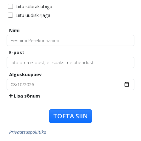
Liitu sõbraklubiga
Liitu uudiskirjaga
Nimi
E-post
Alguskuupäev
Lisa sõnum
TOETA SIIN
Privaatsuspoliitika