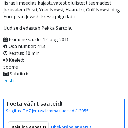
Iisraeli meedias kajastuvatest olulistest teemadest
Jerusalem Posti, Ynet Newsi, Haaretzi, Gulf Newsi ning
European Jewish Pressi pilgu läbi.
Uudiseid edastab Pekka Sartola.
Esimene saade: 13. aug 2016
Osa number: 413
Kestus: 10 min
Keeled:
soome
Subtiitrid:
eesti
Toeta väärt saateid!
Selgitus:
TV7 Jeruusalemma uudised
(
13055
)
Igakuine annetus
Ühekordne annetus