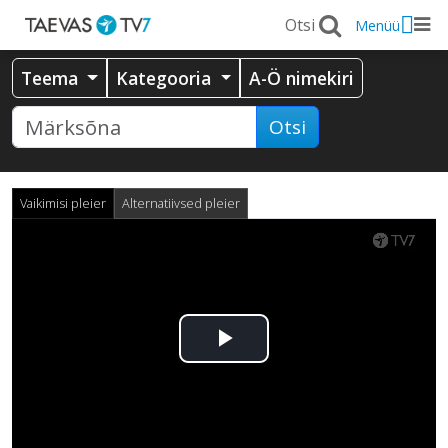
Menüü
Teema
Kategooria
A-Ö nimekiri
Otsi
Vaikimisi pleier
Alternatiivsed pleier
Esita
video