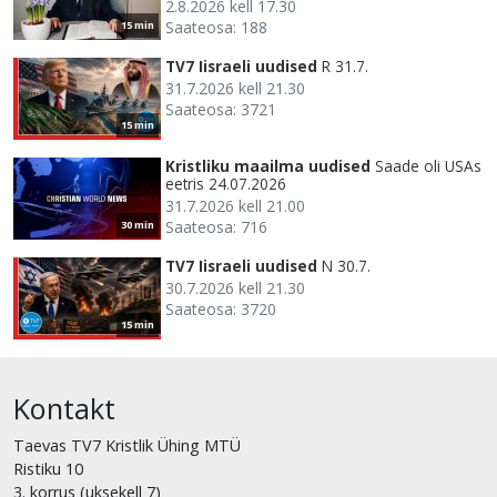
2.8.2026 kell 17.30
Saateosa: 188
15 min
TV7 Iisraeli uudised
R 31.7.
31.7.2026 kell 21.30
Saateosa: 3721
15 min
Kristliku maailma uudised
Saade oli USAs
eetris 24.07.2026
31.7.2026 kell 21.00
Saateosa: 716
30 min
TV7 Iisraeli uudised
N 30.7.
30.7.2026 kell 21.30
Saateosa: 3720
15 min
Kontakt
Taevas TV7 Kristlik Ühing MTÜ
Ristiku 10
3. korrus (uksekell 7)