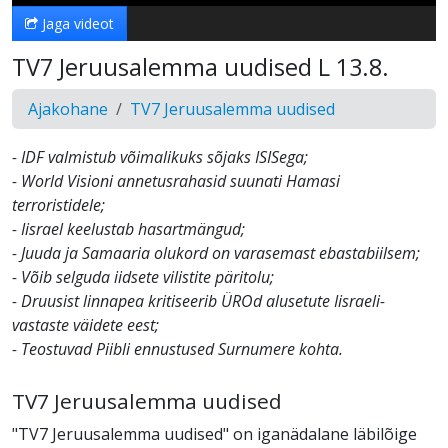
Jaga videot
TV7 Jeruusalemma uudised L 13.8.
Ajakohane
TV7 Jeruusalemma uudised
- IDF valmistub võimalikuks sõjaks ISISega;
- World Visioni annetusrahasid suunati Hamasi
terroristidele;
- Iisrael keelustab hasartmängud;
- Juuda ja Samaaria olukord on varasemast ebastabiilsem;
- Võib selguda iidsete vilistite päritolu;
- Druusist linnapea kritiseerib ÜROd alusetute Iisraeli-
vastaste väidete eest;
- Teostuvad Piibli ennustused Surnumere kohta.
TV7 Jeruusalemma uudised
"TV7 Jeruusalemma uudised" on iganädalane läbilõige