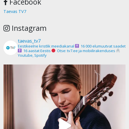
Facebook
Taevas TV7
Instagram
taevas_tv7
Eestikeelne kristlik meediakanal
16 000 elumuutvat saadet
16 aastat Eestis
Otse: tv7.ee ja mobiilirakenduses
Youtube, Spotify