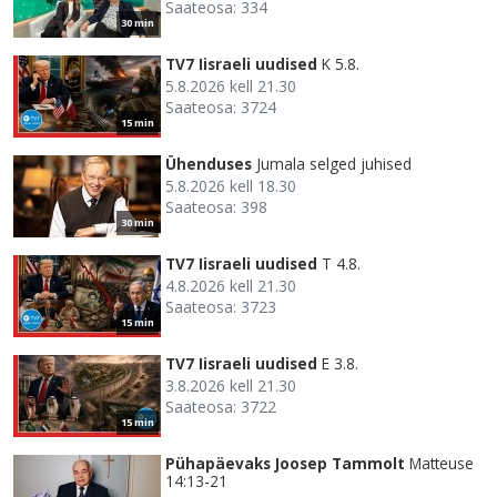
Saateosa: 334
30 min
TV7 Iisraeli uudised
K 5.8.
5.8.2026 kell 21.30
Saateosa: 3724
15 min
Ühenduses
Jumala selged juhised
5.8.2026 kell 18.30
Saateosa: 398
30 min
TV7 Iisraeli uudised
T 4.8.
4.8.2026 kell 21.30
Saateosa: 3723
15 min
TV7 Iisraeli uudised
E 3.8.
3.8.2026 kell 21.30
Saateosa: 3722
15 min
Pühapäevaks Joosep Tammolt
Matteuse
14:13-21