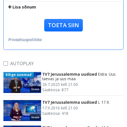
Lisa sõnum
TOETA SIIN
Privaatsuspoliitika
AUTOPLAY
TV7 Jeruusalemma uudised
Extra. Uus
Kõige uuemad
taevas ja uus maa
26.7.2025 kell 21.00
Saateosa: 877
15 min
TV7 Jeruusalemma uudised
L 17.9.
17.9.2016 kell 21.00
Saateosa: 418
10 min