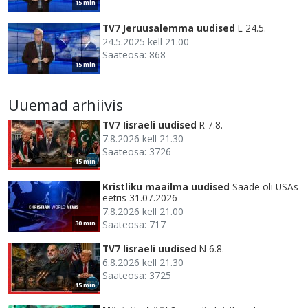
15 min
TV7 Jeruusalemma uudised
L 24.5.
24.5.2025 kell 21.00
Saateosa: 868
15 min
Uuemad arhiivis
TV7 Iisraeli uudised
R 7.8.
7.8.2026 kell 21.30
Saateosa: 3726
15 min
Kristliku maailma uudised
Saade oli USAs
eetris 31.07.2026
7.8.2026 kell 21.00
Saateosa: 717
30 min
TV7 Iisraeli uudised
N 6.8.
6.8.2026 kell 21.30
Saateosa: 3725
15 min