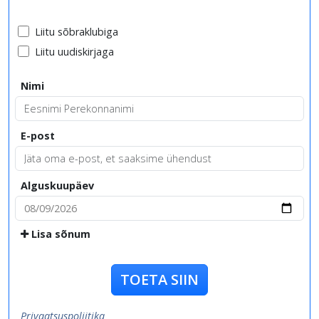
Liitu sõbraklubiga
Liitu uudiskirjaga
Nimi
E-post
Alguskuupäev
Lisa sõnum
TOETA SIIN
Privaatsuspoliitika