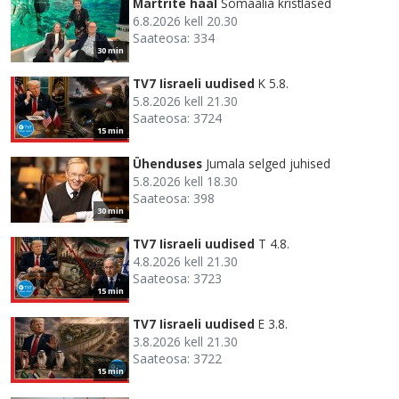
Märtrite hääl
Somaalia kristlased
6.8.2026 kell 20.30
Saateosa: 334
30 min
TV7 Iisraeli uudised
K 5.8.
5.8.2026 kell 21.30
Saateosa: 3724
15 min
Ühenduses
Jumala selged juhised
5.8.2026 kell 18.30
Saateosa: 398
30 min
TV7 Iisraeli uudised
T 4.8.
4.8.2026 kell 21.30
Saateosa: 3723
15 min
TV7 Iisraeli uudised
E 3.8.
3.8.2026 kell 21.30
Saateosa: 3722
15 min