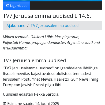
Jaga videot
TV7 Jeruusalemma uudised L 14.6.
Ajakohane
TV7 Jeruusalemma uudised
Mõned teemad - Olukord Lähis-Idas pingestub;
Paljastati Hamas propagandaminister; Argentiina saatkond
Jeruusalemma!
TV7 Jeruusalemma uudised
"TV7 Jeruusalemma uudised" on iganädalane läbilõige
Iisraeli meedias kajastuvatest olulistest teemadest
Jerusalem Posti, Ynet Newsi, Haaretzi, Gulf Newsi ning
European Jewish Pressi pilgu läbi.
Uudiseid edastab Pekka Sartola.
Esimene saade: 14. juuni 2025