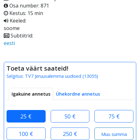
Osa number: 871
Kestus: 15 min
Keeled:
soome
Subtiitrid:
eesti
Toeta väärt saateid!
Selgitus:
TV7 Jeruusalemma uudised
(
13055
)
Igakuine annetus
Ühekordne annetus
25 €
50 €
75 €
100 €
250 €