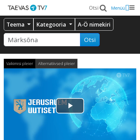
Menüü
Teema
Kategooria
A-Ö nimekiri
Otsi
Vaikimisi pleier
Alternatiivsed pleier
Esita
video