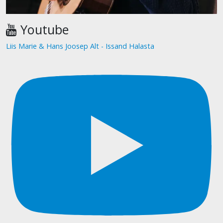
Youtube
Liis Marie & Hans Joosep Alt - Issand Halasta