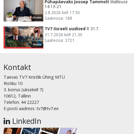
Pühapäevaks Joosep Tammolt
Matteuse
14:13-21
2.8.2026 kell 17.30
Saateosa: 188
15 min
TV7 Iisraeli uudised
R 31.7.
31.7.2026 kell 21.30
Saateosa: 3721
15 min
Kontakt
Taevas TV7 Kristlik Ühing MTÜ
Ristiku 10
3. korrus (uksekell 7)
10612, Tallinn
Telefon: 44 22227
E-posti aadress: tv7@tv7.ee
LinkedIn