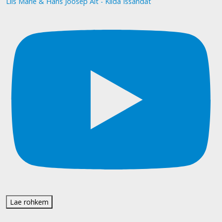
Liis Marie & Hans Joosep Alt - Kiida Issandat
Lae rohkem