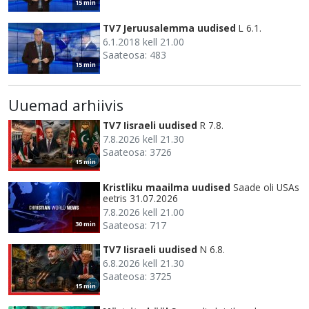
15 min
TV7 Jeruusalemma uudised
L 6.1.
6.1.2018 kell 21.00
Saateosa: 483
15 min
Uuemad arhiivis
TV7 Iisraeli uudised
R 7.8.
7.8.2026 kell 21.30
Saateosa: 3726
15 min
Kristliku maailma uudised
Saade oli USAs
eetris 31.07.2026
7.8.2026 kell 21.00
Saateosa: 717
30 min
TV7 Iisraeli uudised
N 6.8.
6.8.2026 kell 21.30
Saateosa: 3725
15 min