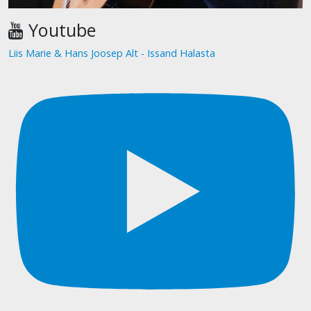
Youtube
Liis Marie & Hans Joosep Alt - Issand Halasta