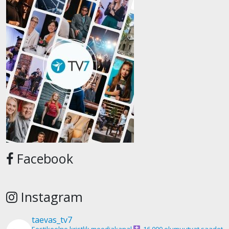
Facebook
Instagram
taevas_tv7
Eestikeelne kristlik meediakanal
16 000 elumuutvat saadet