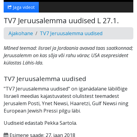
Jaga videot
TV7 Jeruusalemma uudised L 27.1.
Ajakohane
TV7 Jeruusalemma uudised
Mõned teemad: Iisrael ja Jordaania avavad taas saatkonnad;
Jeruusalemm on kas sõja või rahu värav; USA asepresident
külastas Lähis-Ida.
TV7 Jeruusalemma uudised
"TV7 Jeruusalemma uudised" on iganädalane läbilõige
Iisraeli meedias kajastuvatest olulistest teemadest
Jerusalem Posti, Ynet Newsi, Haaretzi, Gulf Newsi ning
European Jewish Pressi pilgu läbi.
Uudiseid edastab Pekka Sartola.
Esimene saade: 27. jaan 2018