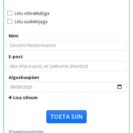
Liitu sõbraklubiga
Liitu uudiskirjaga
Nimi
E-post
Alguskuupäev
Lisa sõnum
TOETA SIIN
Privaatsuspoliitika