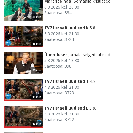
Märtrite hääl
Somaalia kristlased
6.8.2026 kell 20.30
Saateosa: 334
30 min
TV7 Iisraeli uudised
K 5.8.
5.8.2026 kell 21.30
Saateosa: 3724
15 min
Ühenduses
Jumala selged juhised
5.8.2026 kell 18.30
Saateosa: 398
30 min
TV7 Iisraeli uudised
T 4.8.
4.8.2026 kell 21.30
Saateosa: 3723
15 min
TV7 Iisraeli uudised
E 3.8.
3.8.2026 kell 21.30
Saateosa: 3722
15 min