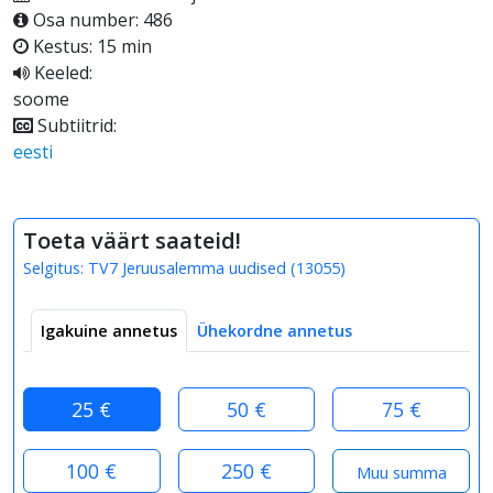
Osa number: 486
Kestus: 15 min
Keeled:
soome
Subtiitrid:
eesti
Toeta väärt saateid!
Selgitus:
TV7 Jeruusalemma uudised
(
13055
)
Igakuine annetus
Ühekordne annetus
25 €
50 €
75 €
100 €
250 €