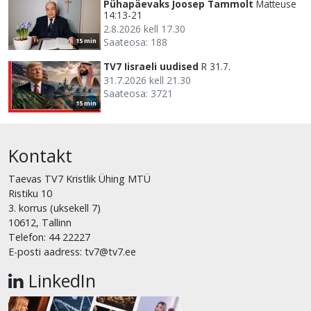
Pühapäevaks Joosep Tammolt
Matteuse
14:13-21
2.8.2026 kell 17.30
Saateosa: 188
15 min
TV7 Iisraeli uudised
R 31.7.
31.7.2026 kell 21.30
Saateosa: 3721
15 min
Kontakt
Taevas TV7 Kristlik Ühing MTÜ
Ristiku 10
3. korrus (uksekell 7)
10612, Tallinn
Telefon: 44 22227
E-posti aadress: tv7@tv7.ee
LinkedIn