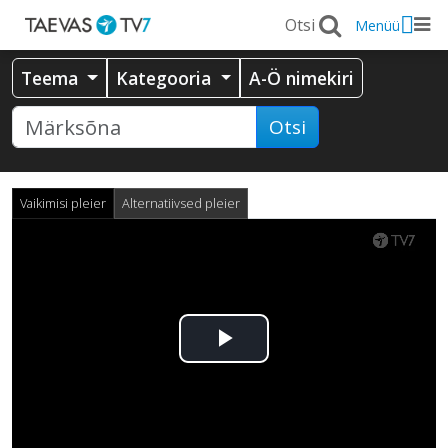
Menüü
Teema
Kategooria
A-Ö nimekiri
Otsi
Vaikimisi pleier
Alternatiivsed pleier
Esita
video