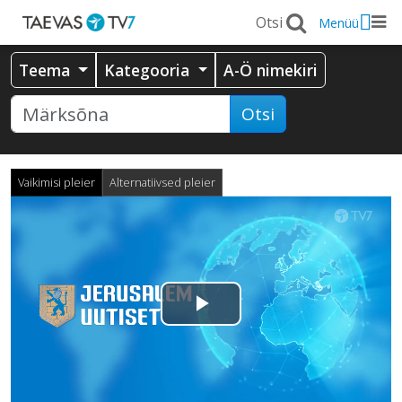
Menüü
Teema
Kategooria
A-Ö nimekiri
Otsi
Vaikimisi pleier
Alternatiivsed pleier
Esita
video