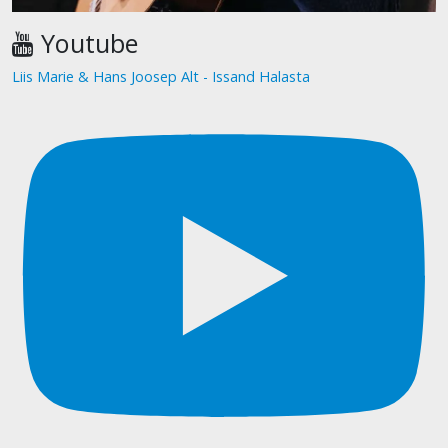
Youtube
Liis Marie & Hans Joosep Alt - Issand Halasta