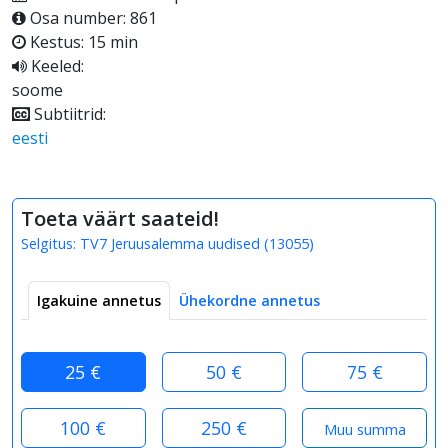
Osa number: 861
Kestus: 15 min
Keeled:
soome
Subtiitrid:
eesti
Toeta väärt saateid!
Selgitus:
TV7 Jeruusalemma uudised
(
13055
)
Igakuine annetus
Ühekordne annetus
25 €
50 €
75 €
100 €
250 €