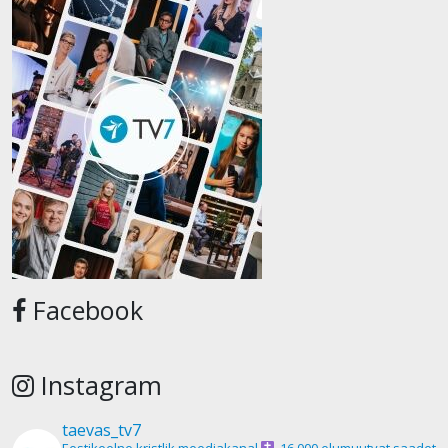
Facebook
Instagram
taevas_tv7
Eestikeelne kristlik meediakanal
16 000 elumuutvat saadet