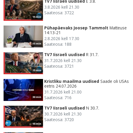
TV7 Iisraeli uudised
E 3.8.
3.8.2026 kell 21.30
Saateosa: 3722
15 min
Pühapäevaks Joosep Tammolt
Matteuse
14:13-21
2.8.2026 kell 17.30
Saateosa: 188
15 min
TV7 Iisraeli uudised
R 31.7.
31.7.2026 kell 21.30
Saateosa: 3721
15 min
Kristliku maailma uudised
Saade oli USAs
eetris 24.07.2026
31.7.2026 kell 21.00
Saateosa: 716
30 min
TV7 Iisraeli uudised
N 30.7.
30.7.2026 kell 21.30
Saateosa: 3720
15 min