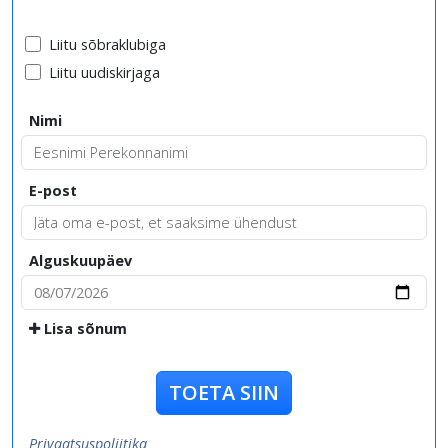
Liitu sõbraklubiga
Liitu uudiskirjaga
Nimi
E-post
Alguskuupäev
Lisa sõnum
TOETA SIIN
Privaatsuspoliitika