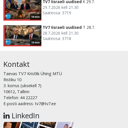
TV7 Iisraeli uudised
K 29.7.
29.7.2026 kell 21.30
Saateosa: 3719
15 min
TV7 Iisraeli uudised
T 28.7.
28.7.2026 kell 21.30
Saateosa: 3718
15 min
Kontakt
Taevas TV7 Kristlik Ühing MTÜ
Ristiku 10
3. korrus (uksekell 7)
10612, Tallinn
Telefon: 44 22227
E-posti aadress: tv7@tv7.ee
LinkedIn