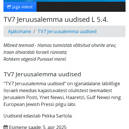
Jaga videot
TV7 Jeruusalemma uudised L 5.4.
Ajakohane
TV7 Jeruusalemma uudised
Mõned teemad - Hamas tunnistab võltsitud ohvrite arvu;
Iraan ähvardab Iisraeli rünnata;
Rohkem vägesid Punasel merel.
TV7 Jeruusalemma uudised
"TV7 Jeruusalemma uudised" on iganädalane läbilõige
Iisraeli meedias kajastuvatest olulistest teemadest
Jerusalem Posti, Ynet Newsi, Haaretzi, Gulf Newsi ning
European Jewish Pressi pilgu läbi.
Uudiseid edastab Pekka Sartola.
Esimene saade: 5. apr 2025