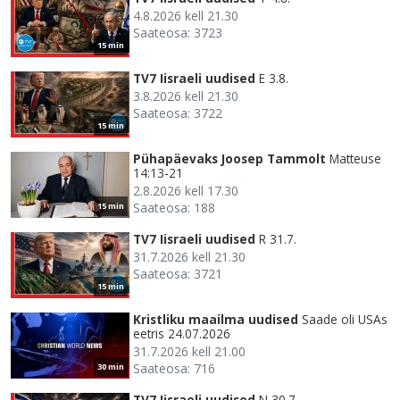
4.8.2026 kell 21.30
Saateosa: 3723
15 min
TV7 Iisraeli uudised
E 3.8.
3.8.2026 kell 21.30
Saateosa: 3722
15 min
Pühapäevaks Joosep Tammolt
Matteuse
14:13-21
2.8.2026 kell 17.30
Saateosa: 188
15 min
TV7 Iisraeli uudised
R 31.7.
31.7.2026 kell 21.30
Saateosa: 3721
15 min
Kristliku maailma uudised
Saade oli USAs
eetris 24.07.2026
31.7.2026 kell 21.00
Saateosa: 716
30 min
TV7 Iisraeli uudised
N 30.7.