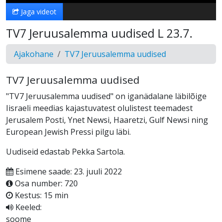
Jaga videot
TV7 Jeruusalemma uudised L 23.7.
Ajakohane
TV7 Jeruusalemma uudised
TV7 Jeruusalemma uudised
"TV7 Jeruusalemma uudised" on iganädalane läbilõige
Iisraeli meedias kajastuvatest olulistest teemadest
Jerusalem Posti, Ynet Newsi, Haaretzi, Gulf Newsi ning
European Jewish Pressi pilgu läbi.
Uudiseid edastab Pekka Sartola.
Esimene saade: 23. juuli 2022
Osa number: 720
Kestus: 15 min
Keeled:
soome