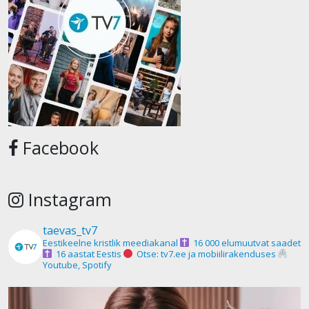
Facebook
Instagram
taevas_tv7
Eestikeelne kristlik meediakanal
16 000 elumuutvat saadet
16 aastat Eestis
Otse: tv7.ee ja mobiilirakenduses
Youtube, Spotify