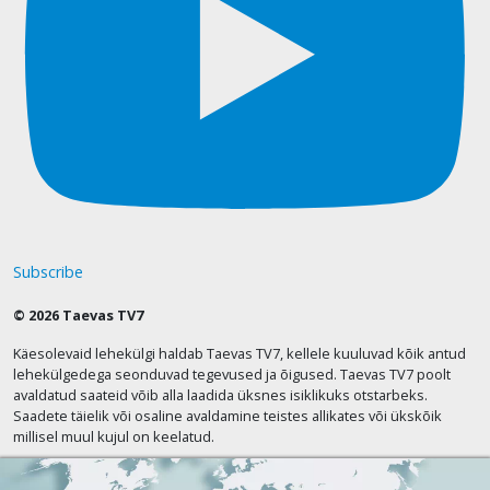
Subscribe
© 2026 Taevas TV7
Käesolevaid lehekülgi haldab Taevas TV7, kellele kuuluvad kõik antud
lehekülgedega seonduvad tegevused ja õigused. Taevas TV7 poolt
avaldatud saateid võib alla laadida üksnes isiklikuks otstarbeks.
Saadete täielik või osaline avaldamine teistes allikates või ükskõik
millisel muul kujul on keelatud.