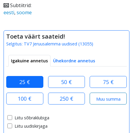
Subtiitrid:
eesti
,
soome
Toeta väärt saateid!
Selgitus:
TV7 Jeruusalemma uudised
(
13055
)
Igakuine annetus
Ühekordne annetus
25 €
50 €
75 €
100 €
250 €
Liitu sõbraklubiga
Liitu uudiskirjaga