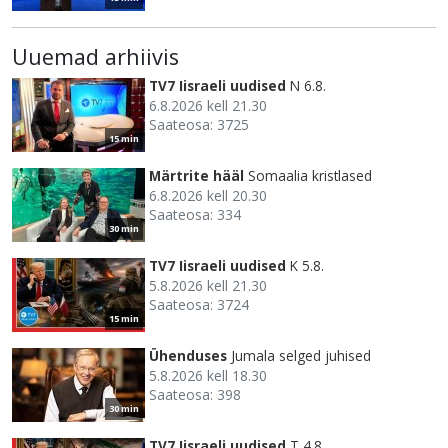
Uuemad arhiivis
TV7 Iisraeli uudised
N 6.8.
6.8.2026 kell 21.30
Saateosa: 3725
15 min
Märtrite hääl
Somaalia kristlased
6.8.2026 kell 20.30
Saateosa: 334
30 min
TV7 Iisraeli uudised
K 5.8.
5.8.2026 kell 21.30
Saateosa: 3724
15 min
Ühenduses
Jumala selged juhised
5.8.2026 kell 18.30
Saateosa: 398
30 min
TV7 Iisraeli uudised
T 4.8.