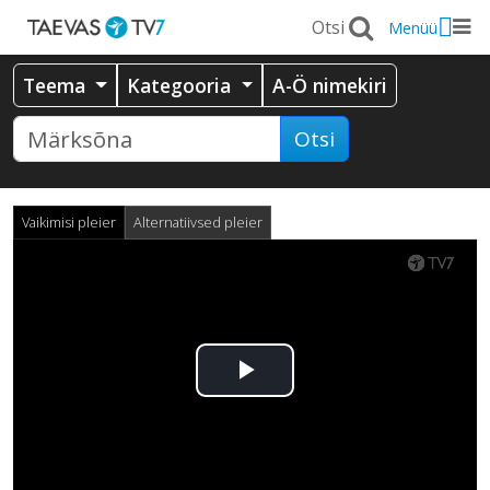
Menüü
Teema
Kategooria
A-Ö nimekiri
Otsi
Vaikimisi pleier
Alternatiivsed pleier
Esita
video