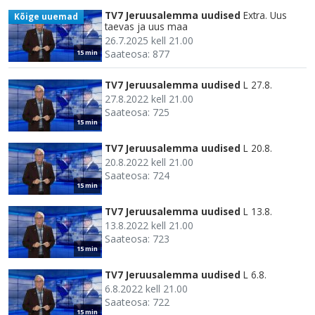
TV7 Jeruusalemma uudised
Extra. Uus
Kõige uuemad
taevas ja uus maa
26.7.2025 kell 21.00
Saateosa: 877
15 min
TV7 Jeruusalemma uudised
L 27.8.
27.8.2022 kell 21.00
Saateosa: 725
15 min
TV7 Jeruusalemma uudised
L 20.8.
20.8.2022 kell 21.00
Saateosa: 724
15 min
TV7 Jeruusalemma uudised
L 13.8.
13.8.2022 kell 21.00
Saateosa: 723
15 min
TV7 Jeruusalemma uudised
L 6.8.
6.8.2022 kell 21.00
Saateosa: 722
15 min