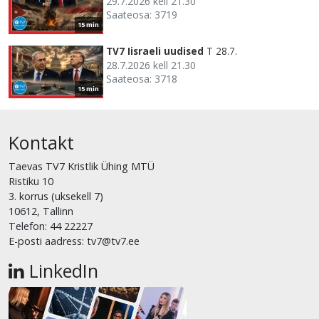
29.7.2026 kell 21.30
Saateosa: 3719
15 min
TV7 Iisraeli uudised
T 28.7.
28.7.2026 kell 21.30
Saateosa: 3718
15 min
Kontakt
Taevas TV7 Kristlik Ühing MTÜ
Ristiku 10
3. korrus (uksekell 7)
10612, Tallinn
Telefon: 44 22227
E-posti aadress: tv7@tv7.ee
LinkedIn