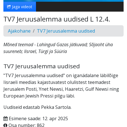
Jaga videot
TV7 Jeruusalemma uudised L 12.4.
Ajakohane
TV7 Jeruusalemma uudised
Mõned teemad - Lahingud Gazas jätkuvad; Sõjaoht üha
suureneb; Iisrael, Türgi ja Süüria
TV7 Jeruusalemma uudised
"TV7 Jeruusalemma uudised" on iganädalane läbilõige
Iisraeli meedias kajastuvatest olulistest teemadest
Jerusalem Posti, Ynet Newsi, Haaretzi, Gulf Newsi ning
European Jewish Pressi pilgu läbi.
Uudiseid edastab Pekka Sartola.
Esimene saade: 12. apr 2025
Osa number: 862