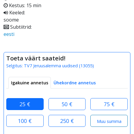
Kestus: 15 min
Keeled:
soome
Subtiitrid:
eesti
Toeta väärt saateid!
Selgitus:
TV7 Jeruusalemma uudised
(
13055
)
Igakuine annetus
Ühekordne annetus
25 €
50 €
75 €
100 €
250 €