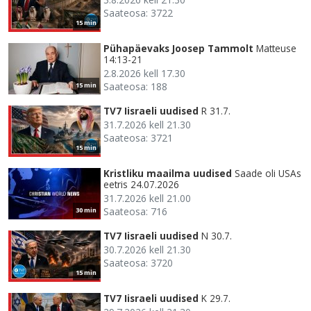
Saateosa: 3722
15 min
Pühapäevaks Joosep Tammolt
Matteuse
14:13-21
2.8.2026 kell 17.30
Saateosa: 188
15 min
TV7 Iisraeli uudised
R 31.7.
31.7.2026 kell 21.30
Saateosa: 3721
15 min
Kristliku maailma uudised
Saade oli USAs
eetris 24.07.2026
31.7.2026 kell 21.00
Saateosa: 716
30 min
TV7 Iisraeli uudised
N 30.7.
30.7.2026 kell 21.30
Saateosa: 3720
15 min
TV7 Iisraeli uudised
K 29.7.