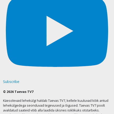
Subscribe
© 2026 Taevas TV7
Käesolevaid lehekülgi haldab Taevas TV7, kellele kuuluvad kõik antud
lehekülgedega seonduvad tegevused ja õigused. Taevas TV7 poolt
avaldatud saateid võib alla laadida üksnes isiklikuks otstarbeks.