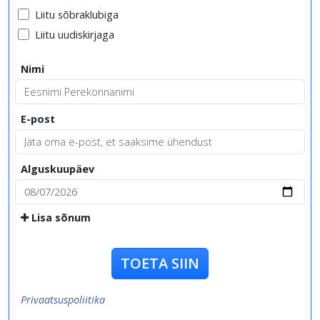
Liitu sõbraklubiga
Liitu uudiskirjaga
Nimi
E-post
Alguskuupäev
Lisa sõnum
TOETA SIIN
Privaatsuspoliitika