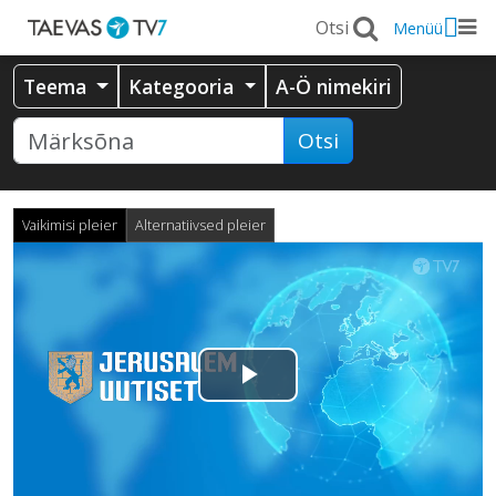
Menüü
Teema
Kategooria
A-Ö nimekiri
Otsi
Vaikimisi pleier
Alternatiivsed pleier
Esita
video