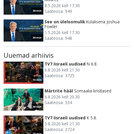
8.5.2026 kell 17.30
Saateosa: 949
30 min
See on üleloomulik
Külalisena Joshua
Fowler
1.5.2026 kell 17.30
Saateosa: 948
30 min
Uuemad arhiivis
TV7 Iisraeli uudised
N 6.8.
6.8.2026 kell 21.30
Saateosa: 3725
15 min
Märtrite hääl
Somaalia kristlased
6.8.2026 kell 20.30
Saateosa: 334
30 min
TV7 Iisraeli uudised
K 5.8.
5.8.2026 kell 21.30
Saateosa: 3724
15 min