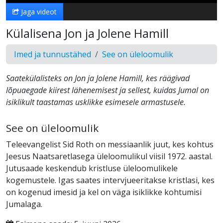
Jaga videot
Külalisena Jon ja Jolene Hamill
Imed ja tunnustähed
See on üleloomulik
Saatekülalisteks on Jon ja Jolene Hamill, kes räägivad
lõpuaegade kiirest lähenemisest ja sellest, kuidas Jumal on
isiklikult taastamas usklikke esimesele armastusele.
See on üleloomulik
Teleevangelist Sid Roth on messiaanlik juut, kes kohtus
Jeesus Naatsaretlasega üleloomulikul viisil 1972. aastal.
Jutusaade keskendub kristluse üleloomulikele
kogemustele. Igas saates intervjueeritakse kristlasi, kes
on kogenud imesid ja kel on väga isiklikke kohtumisi
Jumalaga.