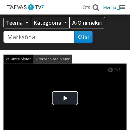
Menüü
Teema
Kategooria
A-Ö nimekiri
Otsi
Vaikimisi pleier
Alternatiivsed pleier
Esita
video