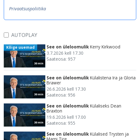
Privaatsuspoliitika
AUTOPLAY
See on üleloomulik
Kerry Kirkwood
Kõige uuemad
3.7.2026 kell 17.30
Saateosa: 957
30 min
See on üleloomulik
Külalistena Ira ja Gloria
Brawer
26.6.2026 kell 17.30
Saateosa: 956
30 min
See on üleloomulik
Külaliseks Dean
Braxton
19.6.2026 kell 17.00
Saateosa: 955
30 min
See on üleloomulik
Külalised Trysten ja
Marni Tice