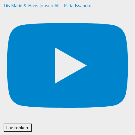
Liis Marie & Hans Joosep Alt - Kiida Issandat
Lae rohkem