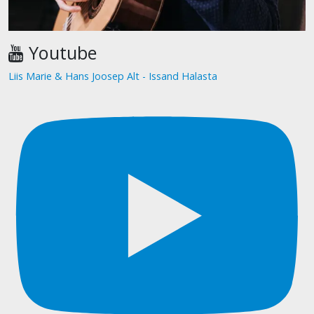
Youtube
Liis Marie & Hans Joosep Alt - Issand Halasta