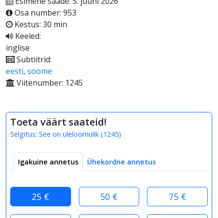
Esimene saade: 5. juuni 2026
Osa number: 953
Kestus: 30 min
Keeled:
inglise
Subtiitrid:
eesti
,
soome
Viitenumber: 1245
Toeta väärt saateid!
Selgitus:
See on üleloomulik
(
1245
)
Igakuine annetus
Ühekordne annetus
25 €
50 €
75 €