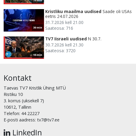
15 min
Kristliku maailma uudised
Saade oli USAs
eetris 24.07.2026
31.7.2026 kell 21.00
Saateosa: 716
30 min
TV7 Iisraeli uudised
N 30.7.
30.7.2026 kell 21.30
Saateosa: 3720
15 min
Kontakt
Taevas TV7 Kristlik Ühing MTÜ
Ristiku 10
3. korrus (uksekell 7)
10612, Tallinn
Telefon: 44 22227
E-posti aadress: tv7@tv7.ee
LinkedIn