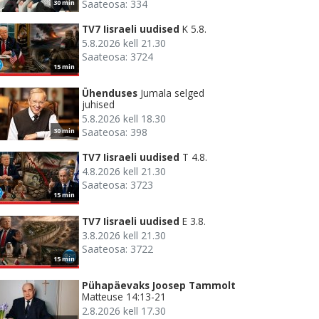
Saateosa: 334
30 min
TV7 Iisraeli uudised
K 5.8.
5.8.2026 kell 21.30
Saateosa: 3724
15 min
Ühenduses
Jumala selged
juhised
5.8.2026 kell 18.30
Saateosa: 398
30 min
TV7 Iisraeli uudised
T 4.8.
4.8.2026 kell 21.30
Saateosa: 3723
15 min
TV7 Iisraeli uudised
E 3.8.
3.8.2026 kell 21.30
Saateosa: 3722
15 min
Pühapäevaks Joosep Tammolt
Matteuse 14:13-21
2.8.2026 kell 17.30