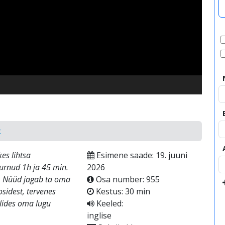
video
k
es lihtsa
Esimene saade: 19. juuni
t surnud 1h ja 45 min.
2026
st. Nüüd jagab ta oma
Osa number: 955
sidest, tervenes
Kestus: 30 min
olides oma lugu
Keeled:
inglise