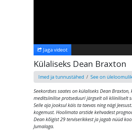
Jaga videot
Külaliseks Dean Braxton
Imed ja tunnustähed
See on üleloomuli
Seekordses saates on külaliseks Dean Braxton, k
meditsiinilise protseduuri järgselt oli kliinilisel
Selle aja jooksul käis ta taevas ning nägi Jeesu
kogemust. Hoolimata arstide kehvadest prognoo
Dean kõigist 29 terviserikkest ja jagab nüüd ko
Jumalaga.