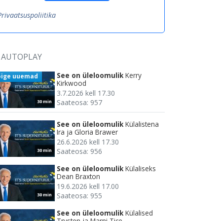
Privaatsuspoliitika
AUTOPLAY
See on üleloomulik
Kerry
õige uuemad
Kirkwood
3.7.2026 kell 17.30
Saateosa: 957
30 min
See on üleloomulik
Külalistena
Ira ja Gloria Brawer
26.6.2026 kell 17.30
Saateosa: 956
30 min
See on üleloomulik
Külaliseks
Dean Braxton
19.6.2026 kell 17.00
Saateosa: 955
30 min
See on üleloomulik
Külalised
Trysten ja Marni Tice