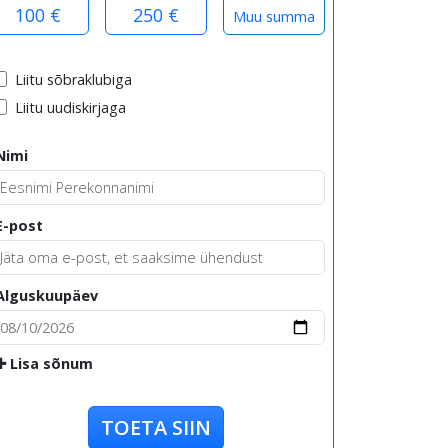
100 €
250 €
Liitu sõbraklubiga
Liitu uudiskirjaga
Nimi
E-post
Alguskuupäev
Lisa sõnum
TOETA SIIN