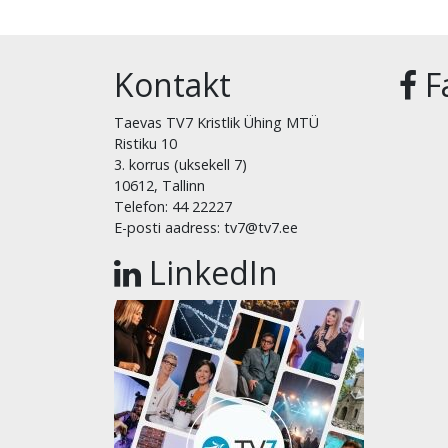
Kontakt
F
Taevas TV7 Kristlik Ühing MTÜ
Ristiku 10
3. korrus (uksekell 7)
10612, Tallinn
Telefon: 44 22227
E-posti aadress: tv7@tv7.ee
LinkedIn