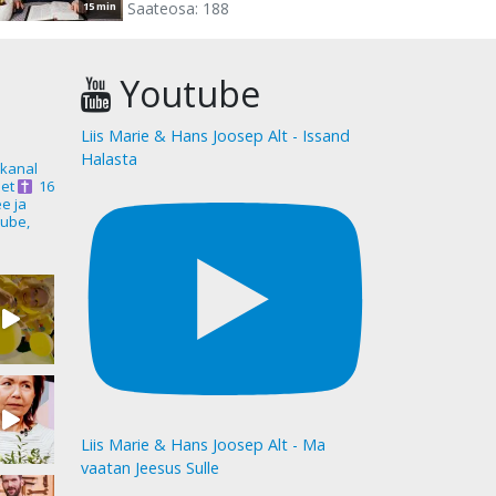
Saateosa: 188
15 min
Youtube
Liis Marie & Hans Joosep Alt - Issand
Halasta
akanal
et
16
ee ja
ube,
Liis Marie & Hans Joosep Alt - Ma
vaatan Jeesus Sulle