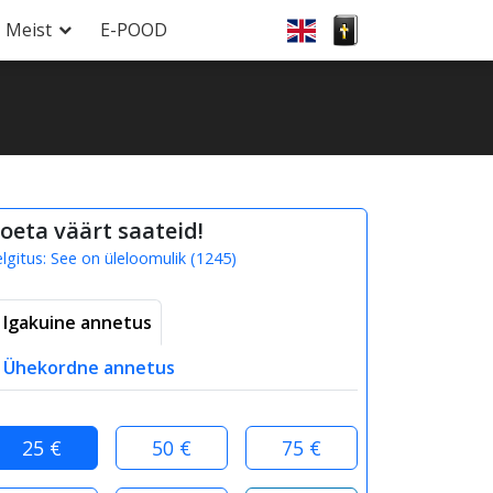
Meist
E-POOD
oeta väärt saateid!
elgitus:
See on üleloomulik
(
1245
)
Igakuine annetus
Ühekordne annetus
25 €
50 €
75 €