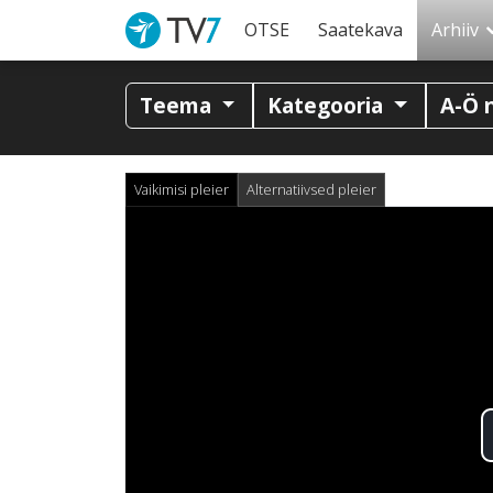
OTSE
Saatekava
Arhiiv
Teema
Kategooria
A-Ö 
Vaikimisi pleier
Alternatiivsed pleier