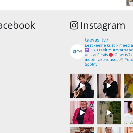
acebook
Instagram
taevas_tv7
Eestikeelne kristlik meedi
16 000 elumuutvat saad
aastat Eestis
Otse: tv7.
mobiilirakenduses
Yout
Spotify