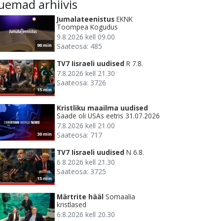
uemad arhiivis
Jumalateenistus
EKNK
Toompea Kogudus
9.8.2026 kell 09.00
Saateosa: 485
90 min
TV7 Iisraeli uudised
R 7.8.
7.8.2026 kell 21.30
Saateosa: 3726
15 min
Kristliku maailma uudised
Saade oli USAs eetris 31.07.2026
7.8.2026 kell 21.00
Saateosa: 717
30 min
TV7 Iisraeli uudised
N 6.8.
6.8.2026 kell 21.30
Saateosa: 3725
15 min
Märtrite hääl
Somaalia
kristlased
6.8.2026 kell 20.30