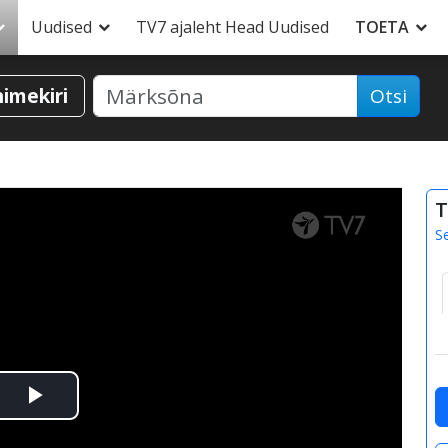
Uudised
TV7 ajaleht Head Uudised
TOETA
nimekiri
Otsi
T
S
Esita