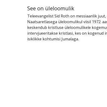
See on üleloomulik
Teleevangelist Sid Roth on messiaanlik juut,
Naatsaretlasega üleloomulikul viisil 1972. aa
keskendub kristluse üleloomulikele kogemus
intervjueeritakse kristlasi, kes on kogenud i
isiklikke kohtumisi Jumalaga.