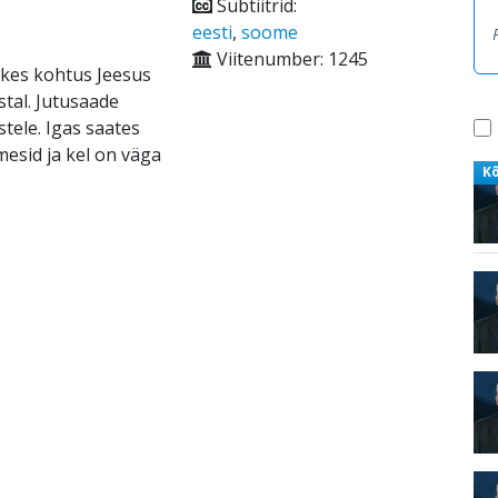
Subtiitrid:
eesti
,
soome
Viitenumber: 1245
 kes kohtus Jeesus
stal. Jutusaade
tele. Igas saates
mesid ja kel on väga
K