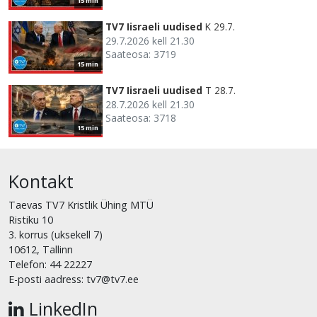
15 min
TV7 Iisraeli uudised
K 29.7.
29.7.2026 kell 21.30
Saateosa: 3719
15 min
TV7 Iisraeli uudised
T 28.7.
28.7.2026 kell 21.30
Saateosa: 3718
15 min
Kontakt
Taevas TV7 Kristlik Ühing MTÜ
Ristiku 10
3. korrus (uksekell 7)
10612, Tallinn
Telefon: 44 22227
E-posti aadress: tv7@tv7.ee
LinkedIn