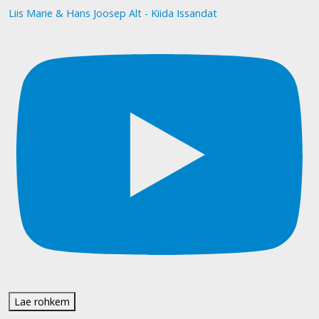
Liis Marie & Hans Joosep Alt - Kiida Issandat
Lae rohkem