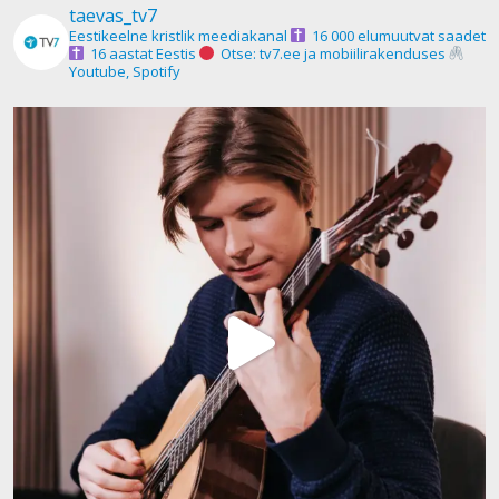
taevas_tv7
Eestikeelne kristlik meediakanal
16 000 elumuutvat saadet
16 aastat Eestis
Otse: tv7.ee ja mobiilirakenduses
Youtube, Spotify