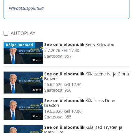
Privaatsuspoliitika
AUTOPLAY
See on üleloomulik
Kerry Kirkwood
Kõige uuemad
3.7.2026 kell 17.30
Saateosa: 957
30 min
See on üleloomulik
Külalistena Ira ja Gloria
Brawer
26.6.2026 kell 17.30
Saateosa: 956
30 min
See on üleloomulik
Külaliseks Dean
Braxton
19.6.2026 kell 17.00
Saateosa: 955
30 min
See on üleloomulik
Külalised Trysten ja
Marni Tice