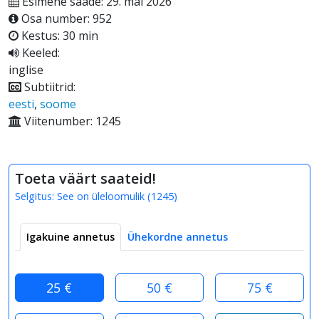
Esimene saade: 29. mai 2026
Osa number: 952
Kestus: 30 min
Keeled:
inglise
Subtiitrid:
eesti
,
soome
Viitenumber: 1245
Toeta väärt saateid!
Selgitus:
See on üleloomulik
(
1245
)
Igakuine annetus
Ühekordne annetus
25 €
50 €
75 €