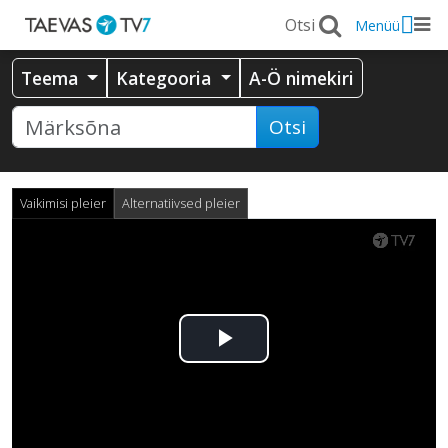
Menüü
Teema
Kategooria
A-Ö nimekiri
Otsi
Vaikimisi pleier
Alternatiivsed pleier
Esita
video