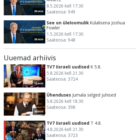
8.5.2026 kell 17.30
Saateosa: 949
30 min
See on üleloomulik
Külalisena Joshua
Fowler
1.5.2026 kell 17.30
Saateosa: 948
30 min
Uuemad arhiivis
TV7 Iisraeli uudised
K 5.8.
5.8.2026 kell 21.30
Saateosa: 3724
15 min
Ühenduses
Jumala selged juhised
5.8.2026 kell 18.30
Saateosa: 398
30 min
TV7 Iisraeli uudised
T 4.8.
4.8.2026 kell 21.30
Saateosa: 3723
15 min