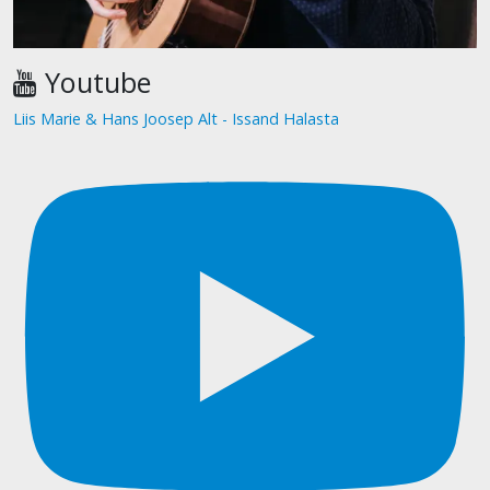
Youtube
Liis Marie & Hans Joosep Alt - Issand Halasta