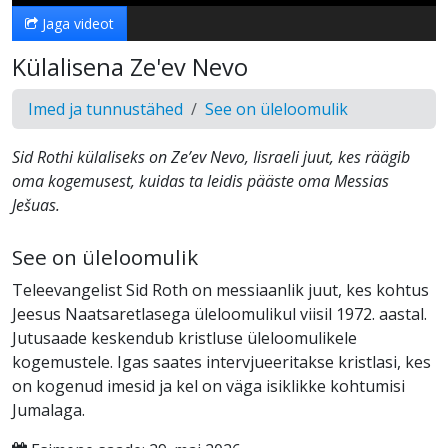
Jaga videot
Külalisena Ze'ev Nevo
Imed ja tunnustähed
See on üleloomulik
Sid Rothi külaliseks on Ze’ev Nevo, Iisraeli juut, kes räägib
oma kogemusest, kuidas ta leidis pääste oma Messias
Ješuas.
See on üleloomulik
Teleevangelist Sid Roth on messiaanlik juut, kes kohtus
Jeesus Naatsaretlasega üleloomulikul viisil 1972. aastal.
Jutusaade keskendub kristluse üleloomulikele
kogemustele. Igas saates intervjueeritakse kristlasi, kes
on kogenud imesid ja kel on väga isiklikke kohtumisi
Jumalaga.