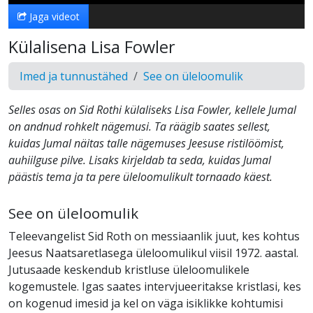
Jaga videot
Külalisena Lisa Fowler
Imed ja tunnustähed
See on üleloomulik
Selles osas on Sid Rothi külaliseks Lisa Fowler, kellele Jumal
on andnud rohkelt nägemusi. Ta räägib saates sellest,
kuidas Jumal näitas talle nägemuses Jeesuse ristilöömist,
auhiilguse pilve. Lisaks kirjeldab ta seda, kuidas Jumal
päästis tema ja ta pere üleloomulikult tornaado käest.
See on üleloomulik
Teleevangelist Sid Roth on messiaanlik juut, kes kohtus
Jeesus Naatsaretlasega üleloomulikul viisil 1972. aastal.
Jutusaade keskendub kristluse üleloomulikele
kogemustele. Igas saates intervjueeritakse kristlasi, kes
on kogenud imesid ja kel on väga isiklikke kohtumisi