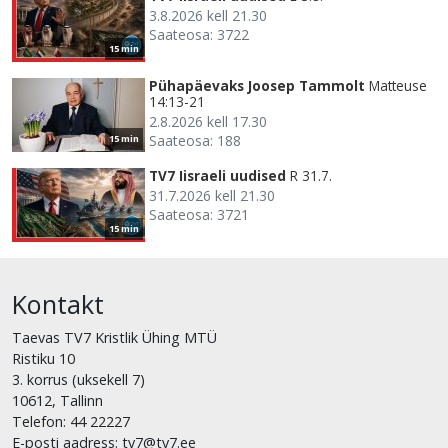
3.8.2026 kell 21.30
Saateosa: 3722
15 min
Pühapäevaks Joosep Tammolt
Matteuse
14:13-21
2.8.2026 kell 17.30
Saateosa: 188
15 min
TV7 Iisraeli uudised
R 31.7.
31.7.2026 kell 21.30
Saateosa: 3721
15 min
Kontakt
Taevas TV7 Kristlik Ühing MTÜ
Ristiku 10
3. korrus (uksekell 7)
10612, Tallinn
Telefon: 44 22227
E-posti aadress: tv7@tv7.ee