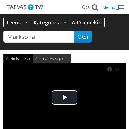
Menüü
Teema
Kategooria
A-Ö nimekiri
Otsi
Vaikimisi pleier
Alternatiivsed pleier
Esita
video