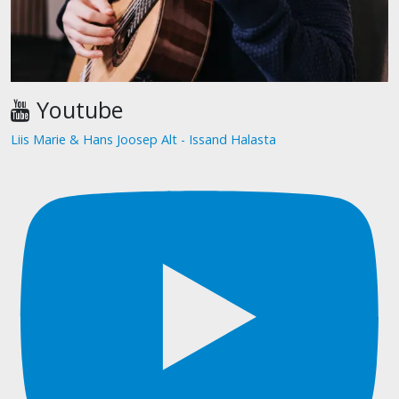
Youtube
Liis Marie & Hans Joosep Alt - Issand Halasta