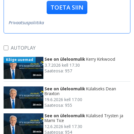
TOETA SIIN
Privaatsuspoliitika
AUTOPLAY
See on üleloomulik
Kerry Kirkwood
Kõige uuemad
3.7.2026 kell 17.30
Saateosa: 957
30 min
See on üleloomulik
Külaliseks Dean
Braxton
19.6.2026 kell 17.00
Saateosa: 955
30 min
See on üleloomulik
Külalised Trysten ja
Marni Tice
12.6.2026 kell 17.30
Saateosa: 954
30 min