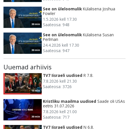
See on üleloomulik
Külalisena Joshua
Fowler
1.5.2026 kell 17.30
Saateosa: 948
30 min
See on üleloomulik
Külalisena Susan
Perlman
24.4.2026 kell 17.30
Saateosa: 947
30 min
Uuemad arhiivis
TV7 Iisraeli uudised
R 7.8.
7.8.2026 kell 21.30
Saateosa: 3726
15 min
Kristliku maailma uudised
Saade oli USAs
eetris 31.07.2026
7.8.2026 kell 21.00
Saateosa: 717
30 min
TV7 Iisraeli uudised
N 6.8.