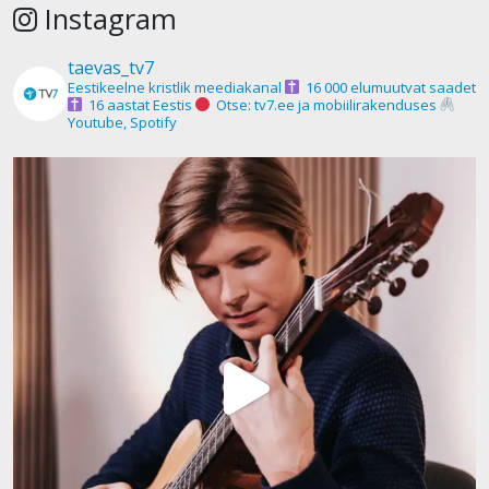
Instagram
taevas_tv7
Eestikeelne kristlik meediakanal
16 000 elumuutvat saadet
16 aastat Eestis
Otse: tv7.ee ja mobiilirakenduses
Youtube, Spotify