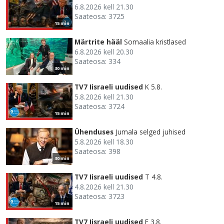
6.8.2026 kell 21.30
Saateosa: 3725
15 min
Märtrite hääl
Somaalia kristlased
6.8.2026 kell 20.30
Saateosa: 334
30 min
TV7 Iisraeli uudised
K 5.8.
5.8.2026 kell 21.30
Saateosa: 3724
15 min
Ühenduses
Jumala selged juhised
5.8.2026 kell 18.30
Saateosa: 398
30 min
TV7 Iisraeli uudised
T 4.8.
4.8.2026 kell 21.30
Saateosa: 3723
15 min
TV7 Iisraeli uudised
E 3.8.