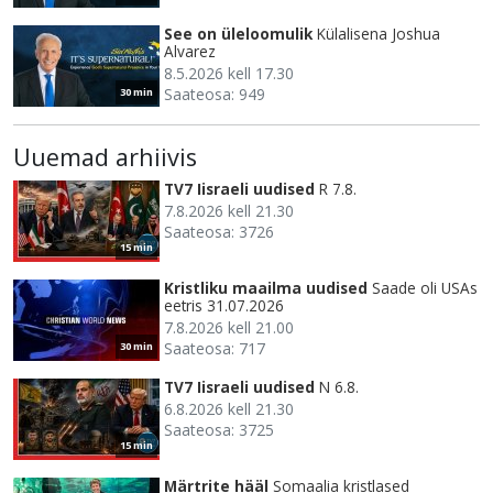
See on üleloomulik
Külalisena Joshua
Alvarez
8.5.2026 kell 17.30
Saateosa: 949
30 min
Uuemad arhiivis
TV7 Iisraeli uudised
R 7.8.
7.8.2026 kell 21.30
Saateosa: 3726
15 min
Kristliku maailma uudised
Saade oli USAs
eetris 31.07.2026
7.8.2026 kell 21.00
Saateosa: 717
30 min
TV7 Iisraeli uudised
N 6.8.
6.8.2026 kell 21.30
Saateosa: 3725
15 min
Märtrite hääl
Somaalia kristlased