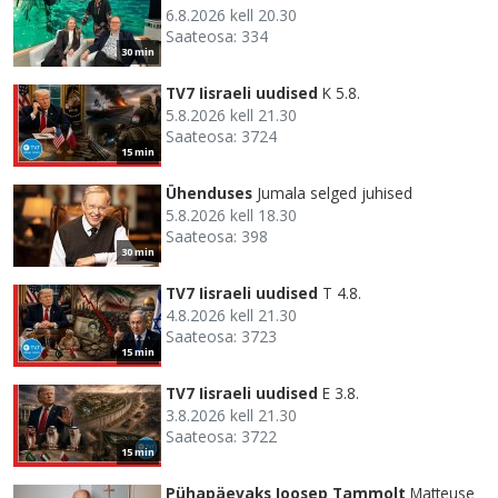
6.8.2026 kell 20.30
Saateosa: 334
30 min
TV7 Iisraeli uudised
K 5.8.
5.8.2026 kell 21.30
Saateosa: 3724
15 min
Ühenduses
Jumala selged juhised
5.8.2026 kell 18.30
Saateosa: 398
30 min
TV7 Iisraeli uudised
T 4.8.
4.8.2026 kell 21.30
Saateosa: 3723
15 min
TV7 Iisraeli uudised
E 3.8.
3.8.2026 kell 21.30
Saateosa: 3722
15 min
Pühapäevaks Joosep Tammolt
Matteuse