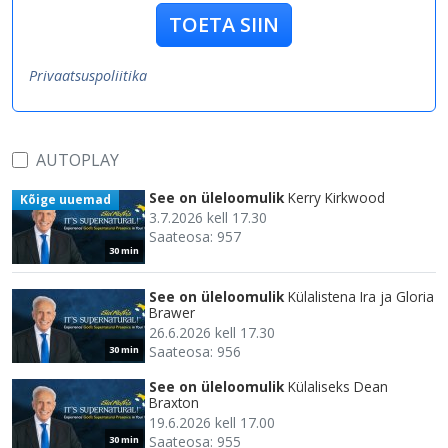
TOETA SIIN
Privaatsuspoliitika
AUTOPLAY
See on üleloomulik
Kerry Kirkwood
Kõige uuemad
3.7.2026 kell 17.30
Saateosa: 957
30 min
See on üleloomulik
Külalistena Ira ja Gloria
Brawer
26.6.2026 kell 17.30
Saateosa: 956
30 min
See on üleloomulik
Külaliseks Dean
Braxton
19.6.2026 kell 17.00
Saateosa: 955
30 min