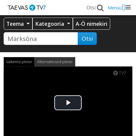
Menüü
Teema
Kategooria
A-Ö nimekiri
Otsi
Vaikimisi pleier
Alternatiivsed pleier
Esita
video