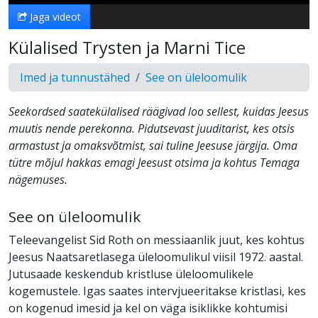
Jaga videot
Külalised Trysten ja Marni Tice
Imed ja tunnustähed
See on üleloomulik
Seekordsed saatekülalised räägivad loo sellest, kuidas Jeesus
muutis nende perekonna. Pidutsevast juuditarist, kes otsis
armastust ja omaksvõtmist, sai tuline Jeesuse järgija. Oma
tütre mõjul hakkas emagi Jeesust otsima ja kohtus Temaga
nägemuses.
See on üleloomulik
Teleevangelist Sid Roth on messiaanlik juut, kes kohtus
Jeesus Naatsaretlasega üleloomulikul viisil 1972. aastal.
Jutusaade keskendub kristluse üleloomulikele
kogemustele. Igas saates intervjueeritakse kristlasi, kes
on kogenud imesid ja kel on väga isiklikke kohtumisi