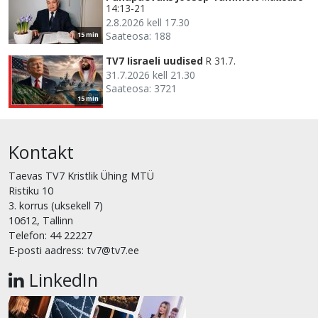
14:13-21
2.8.2026 kell 17.30
Saateosa: 188
15 min
TV7 Iisraeli uudised
R 31.7.
31.7.2026 kell 21.30
Saateosa: 3721
15 min
Kontakt
Taevas TV7 Kristlik Ühing MTÜ
Ristiku 10
3. korrus (uksekell 7)
10612, Tallinn
Telefon: 44 22227
E-posti aadress: tv7@tv7.ee
LinkedIn