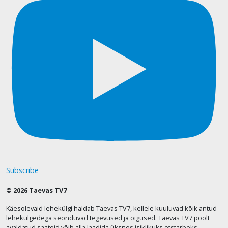
Subscribe
© 2026 Taevas TV7
Käesolevaid lehekülgi haldab Taevas TV7, kellele kuuluvad kõik antud
lehekülgedega seonduvad tegevused ja õigused. Taevas TV7 poolt
avaldatud saateid võib alla laadida üksnes isiklikuks otstarbeks.