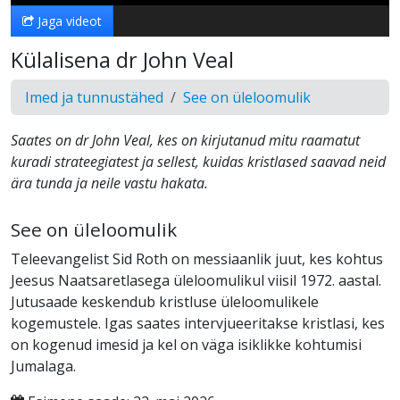
Jaga videot
Külalisena dr John Veal
Imed ja tunnustähed
See on üleloomulik
Saates on dr John Veal, kes on kirjutanud mitu raamatut
kuradi strateegiatest ja sellest, kuidas kristlased saavad neid
ära tunda ja neile vastu hakata.
See on üleloomulik
Teleevangelist Sid Roth on messiaanlik juut, kes kohtus
Jeesus Naatsaretlasega üleloomulikul viisil 1972. aastal.
Jutusaade keskendub kristluse üleloomulikele
kogemustele. Igas saates intervjueeritakse kristlasi, kes
on kogenud imesid ja kel on väga isiklikke kohtumisi
Jumalaga.