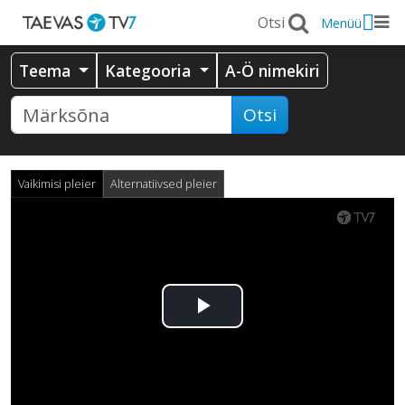
Menüü
Teema
Kategooria
A-Ö nimekiri
Otsi
Vaikimisi pleier
Alternatiivsed pleier
Esita
video