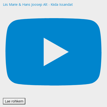
Liis Marie & Hans Joosep Alt - Kiida Issandat
Lae rohkem