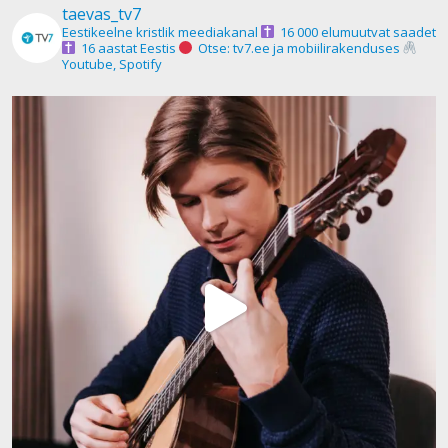
taevas_tv7
Eestikeelne kristlik meediakanal
16 000 elumuutvat saadet
16 aastat Eestis
Otse: tv7.ee ja mobiilirakenduses
Youtube, Spotify