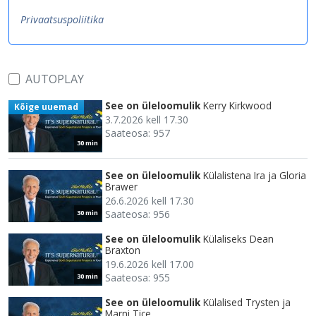
Privaatsuspoliitika
AUTOPLAY
See on üleloomulik
Kerry Kirkwood
Kõige uuemad
3.7.2026 kell 17.30
Saateosa: 957
30 min
See on üleloomulik
Külalistena Ira ja Gloria
Brawer
26.6.2026 kell 17.30
Saateosa: 956
30 min
See on üleloomulik
Külaliseks Dean
Braxton
19.6.2026 kell 17.00
Saateosa: 955
30 min
See on üleloomulik
Külalised Trysten ja
Marni Tice