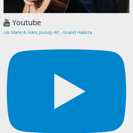
Youtube
Liis Marie & Hans Joosep Alt - Issand Halasta