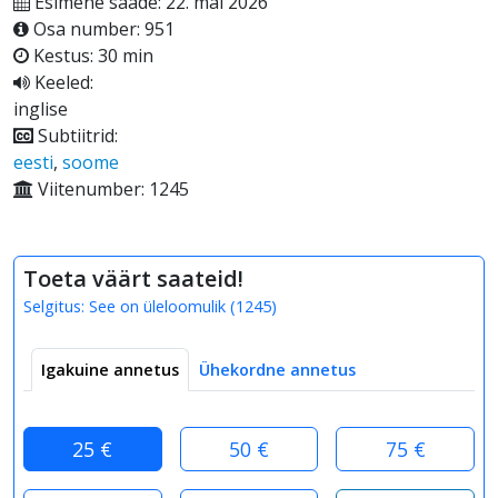
Esimene saade: 22. mai 2026
Osa number: 951
Kestus: 30 min
Keeled:
inglise
Subtiitrid:
eesti
,
soome
Viitenumber: 1245
Toeta väärt saateid!
Selgitus:
See on üleloomulik
(
1245
)
Igakuine annetus
Ühekordne annetus
25 €
50 €
75 €