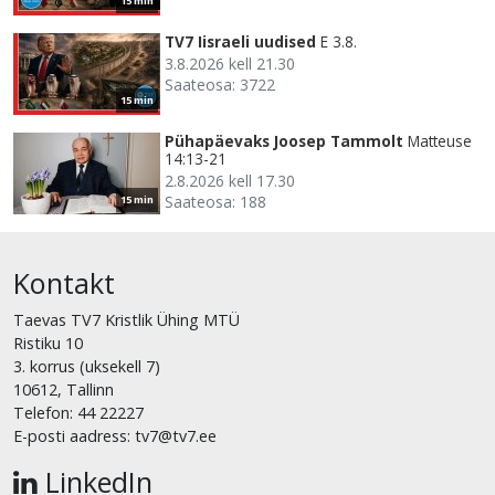
15 min
TV7 Iisraeli uudised
E 3.8.
3.8.2026 kell 21.30
Saateosa: 3722
15 min
Pühapäevaks Joosep Tammolt
Matteuse
14:13-21
2.8.2026 kell 17.30
Saateosa: 188
15 min
Kontakt
Taevas TV7 Kristlik Ühing MTÜ
Ristiku 10
3. korrus (uksekell 7)
10612, Tallinn
Telefon: 44 22227
E-posti aadress: tv7@tv7.ee
LinkedIn