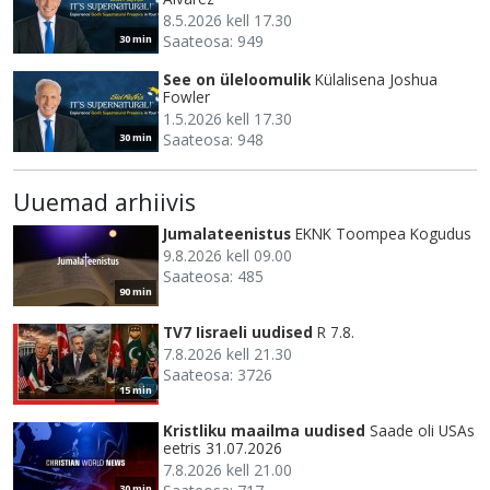
8.5.2026 kell 17.30
Saateosa: 949
30 min
See on üleloomulik
Külalisena Joshua
Fowler
1.5.2026 kell 17.30
Saateosa: 948
30 min
Uuemad arhiivis
Jumalateenistus
EKNK Toompea Kogudus
9.8.2026 kell 09.00
Saateosa: 485
90 min
TV7 Iisraeli uudised
R 7.8.
7.8.2026 kell 21.30
Saateosa: 3726
15 min
Kristliku maailma uudised
Saade oli USAs
eetris 31.07.2026
7.8.2026 kell 21.00
30 min