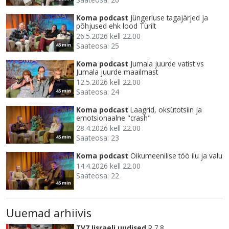
Koma podcast
Jüngerluse tagajärjed ja
põhjused ehk lood Türilt
26.5.2026 kell 22.00
Saateosa: 25
45 min
Koma podcast
Jumala juurde vatist vs
Jumala juurde maailmast
12.5.2026 kell 22.00
Saateosa: 24
45 min
Koma podcast
Laagrid, oksütotsiin ja
emotsionaalne "crash"
28.4.2026 kell 22.00
Saateosa: 23
45 min
Koma podcast
Oikumeenilise töö ilu ja valu
14.4.2026 kell 22.00
Saateosa: 22
45 min
Uuemad arhiivis
TV7 Iisraeli uudised
R 7.8.