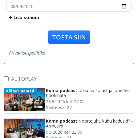
Lisa sõnum
TOETA SIIN
Privaatsuspoliitika
AUTOPLAY
Koma podcast
Ühisosa sõjast ja lõhedest
Kõige uuemad
hoolimata
23.6.2026 kell 22.00
Saateosa: 27
45 min
Koma podcast
Noortejuht, kuhu kadusid? -
Armusin!
9.6.2026 kell 22.00
Saateosa: 26
45 min