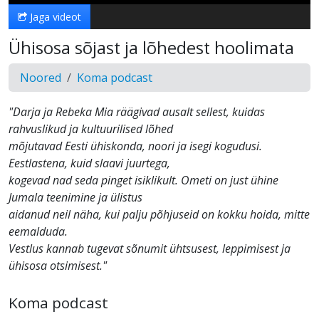
Jaga videot
Ühisosa sõjast ja lõhedest hoolimata
Noored
Koma podcast
"Darja ja Rebeka Mia räägivad ausalt sellest, kuidas
rahvuslikud ja kultuurilised lõhed
mõjutavad Eesti ühiskonda, noori ja isegi kogudusi.
Eestlastena, kuid slaavi juurtega,
kogevad nad seda pinget isiklikult. Ometi on just ühine
Jumala teenimine ja ülistus
aidanud neil näha, kui palju põhjuseid on kokku hoida, mitte
eemalduda.
Vestlus kannab tugevat sõnumit ühtsusest, leppimisest ja
ühisosa otsimisest."
Koma podcast