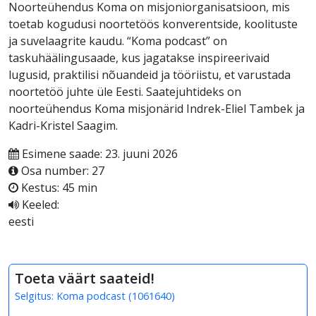
Noorteühendus Koma on misjoniorganisatsioon, mis
toetab kogudusi noortetöös konverentside, koolituste
ja suvelaagrite kaudu. “Koma podcast” on
taskuhäälingusaade, kus jagatakse inspireerivaid
lugusid, praktilisi nõuandeid ja tööriistu, et varustada
noortetöö juhte üle Eesti. Saatejuhtideks on
noorteühendus Koma misjonärid Indrek-Eliel Tambek ja
Kadri-Kristel Saagim.
Esimene saade: 23. juuni 2026
Osa number: 27
Kestus: 45 min
Keeled:
eesti
Toeta väärt saateid!
Selgitus:
Koma podcast
(
1061640
)