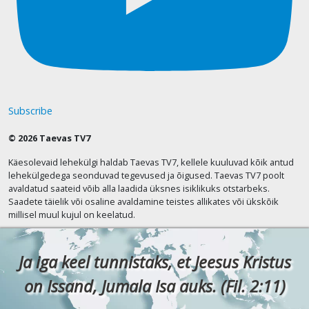
Subscribe
© 2026 Taevas TV7
Käesolevaid lehekülgi haldab Taevas TV7, kellele kuuluvad kõik antud
lehekülgedega seonduvad tegevused ja õigused. Taevas TV7 poolt
avaldatud saateid võib alla laadida üksnes isiklikuks otstarbeks.
Saadete täielik või osaline avaldamine teistes allikates või ükskõik
millisel muul kujul on keelatud.
Ja iga keel tunnistaks, et Jeesus Kristus
on Issand, Jumala Isa auks. (Fil. 2:11)