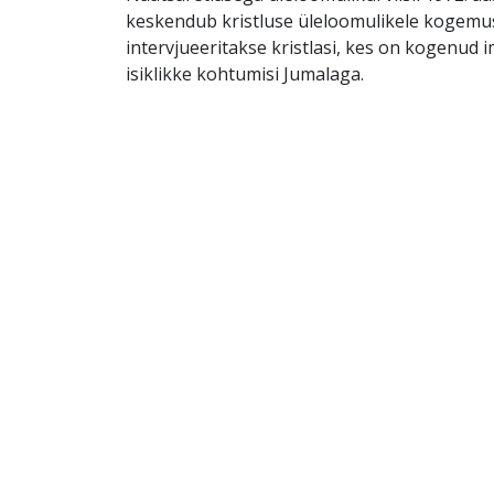
keskendub kristluse üleloomulikele kogemus
intervjueeritakse kristlasi, kes on kogenud i
isiklikke kohtumisi Jumalaga.