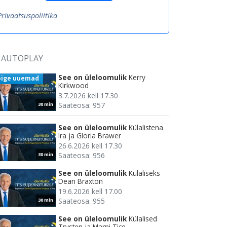
Privaatsuspoliitika
AUTOPLAY
See on üleloomulik
Kerry
õige uuemad
Kirkwood
3.7.2026 kell 17.30
Saateosa: 957
30 min
See on üleloomulik
Külalistena
Ira ja Gloria Brawer
26.6.2026 kell 17.30
Saateosa: 956
30 min
See on üleloomulik
Külaliseks
Dean Braxton
19.6.2026 kell 17.00
Saateosa: 955
30 min
See on üleloomulik
Külalised
Trysten ja Marni Tice