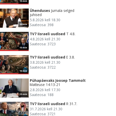
15 min
Ühenduses
Jumala selged
juhised
5.8.2026 kell 18.30
Saateosa: 398
30 min
TV7 Iisraeli uudised
T 4.8.
4.8.2026 kell 21.30
Saateosa: 3723
15 min
TV7 Iisraeli uudised
E 3.8.
3.8.2026 kell 21.30
Saateosa: 3722
15 min
Pühapäevaks Joosep Tammolt
Matteuse 14:13-21
2.8.2026 kell 17.30
Saateosa: 188
15 min
TV7 Iisraeli uudised
R 31.7.
31.7.2026 kell 21.30
Saateosa: 3721