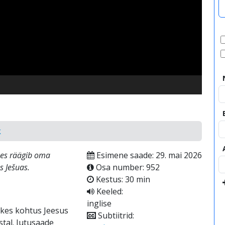
video
k
 kes räägib oma
Esimene saade: 29. mai 2026
s Ješuas.
Osa number: 952
Kestus: 30 min
Keeled:
inglise
 kes kohtus Jeesus
Subtiitrid:
stal. Jutusaade