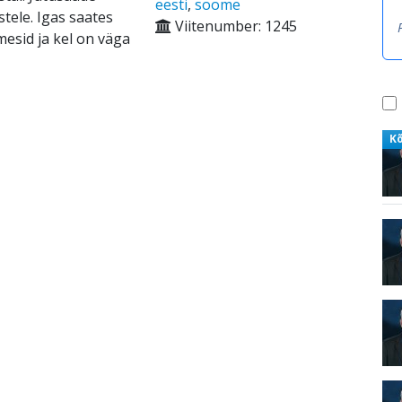
eesti
,
soome
tele. Igas saates
Viitenumber: 1245
mesid ja kel on väga
K