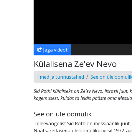
Jaga videot
Külalisena Ze'ev Nevo
Imed ja tunnustähed
See on üleloomuli
Sid Rothi külaliseks on Ze’ev Nevo, Iisraeli juut,
kogemusest, kuidas ta leidis pääste oma Messia
See on üleloomulik
Teleevangelist Sid Roth on messiaanlik juut,
Naatsaretlasega üleloomulikul viisil 1972. aa