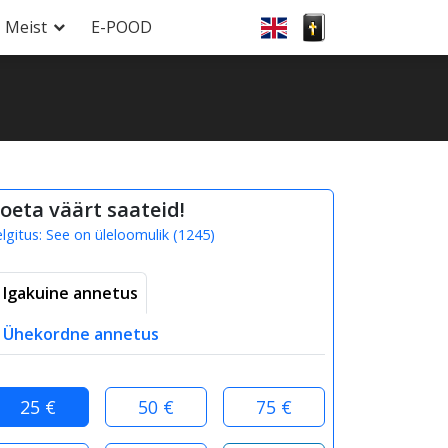
Meist
E-POOD
oeta väärt saateid!
elgitus:
See on üleloomulik
(
1245
)
Igakuine annetus
Ühekordne annetus
25 €
50 €
75 €