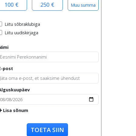
100 €
250 €
Liitu sõbraklubiga
Liitu uudiskirjaga
Nimi
E-post
Alguskuupäev
Lisa sõnum
TOETA SIIN