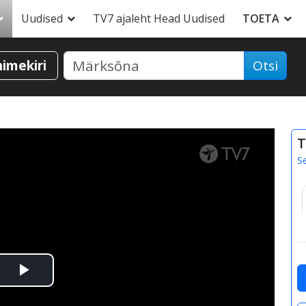
Uudised
TV7 ajaleht Head Uudised
TOETA
nimekiri
Otsi
T
S
Esita