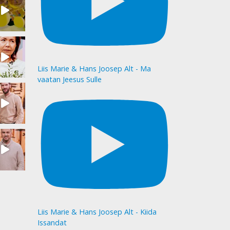
Liis Marie & Hans Joosep Alt - Ma
vaatan Jeesus Sulle
Liis Marie & Hans Joosep Alt - Kiida
Issandat