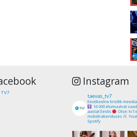
acebook
Instagram
 TV7
taevas_tv7
Eestikeelne kristlik meedi
16 000 elumuutvat saad
aastat Eestis
Otse: tv7.
mobiilirakenduses
Yout
Spotify