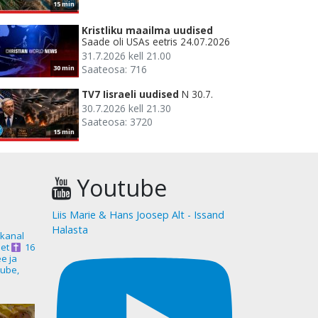
15 min
Kristliku maailma uudised
Saade oli USAs eetris 24.07.2026
31.7.2026 kell 21.00
Saateosa: 716
30 min
TV7 Iisraeli uudised
N 30.7.
30.7.2026 kell 21.30
Saateosa: 3720
15 min
Youtube
Liis Marie & Hans Joosep Alt - Issand
Halasta
akanal
et
16
ee ja
ube,