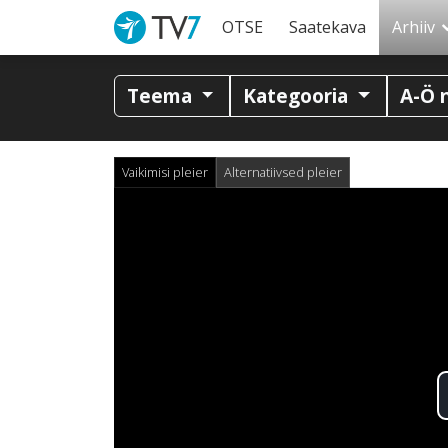
OTSE
Saatekava
Arhiiv
Teema
Kategooria
A-Ö 
Vaikimisi pleier
Alternatiivsed pleier