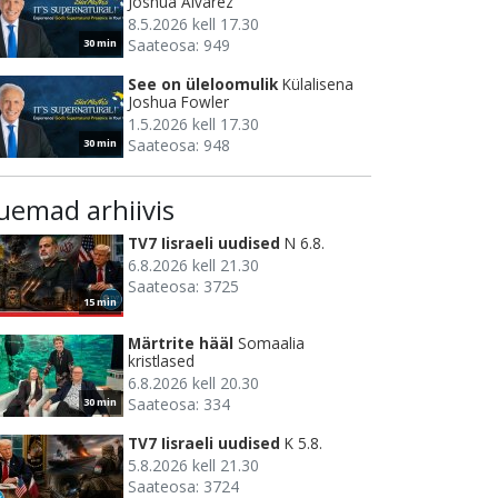
Joshua Alvarez
8.5.2026 kell 17.30
Saateosa: 949
30 min
See on üleloomulik
Külalisena
Joshua Fowler
1.5.2026 kell 17.30
Saateosa: 948
30 min
uemad arhiivis
TV7 Iisraeli uudised
N 6.8.
6.8.2026 kell 21.30
Saateosa: 3725
15 min
Märtrite hääl
Somaalia
kristlased
6.8.2026 kell 20.30
Saateosa: 334
30 min
TV7 Iisraeli uudised
K 5.8.
5.8.2026 kell 21.30
Saateosa: 3724