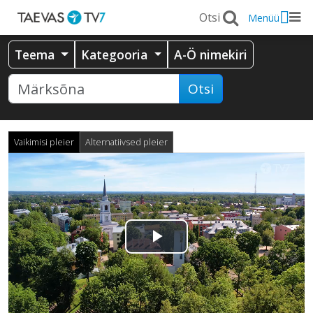
Menüü
Teema
Kategooria
A-Ö nimekiri
Otsi
Vaikimisi pleier
Alternatiivsed pleier
Esita
video