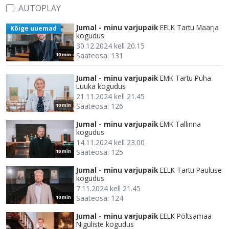
AUTOPLAY
Jumal - minu varjupaik
EELK Tartu Maarja
Kõige uuemad
kogudus
30.12.2024 kell 20.15
Saateosa: 131
10 min
Jumal - minu varjupaik
EMK Tartu Püha
Luuka kogudus
21.11.2024 kell 21.45
Saateosa: 126
10 min
Jumal - minu varjupaik
EMK Tallinna
kogudus
14.11.2024 kell 23.00
Saateosa: 125
10 min
Jumal - minu varjupaik
EELK Tartu Pauluse
kogudus
7.11.2024 kell 21.45
Saateosa: 124
10 min
Jumal - minu varjupaik
EELK Põltsamaa
Niguliste kogudus