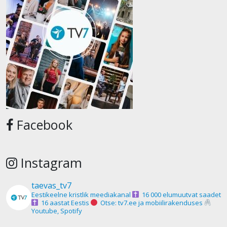
Facebook
Instagram
taevas_tv7
Eestikeelne kristlik meediakanal
16 000 elumuutvat saadet
16 aastat Eestis
Otse: tv7.ee ja mobiilirakenduses
Youtube, Spotify