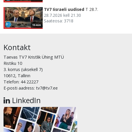
TV7 Iisraeli uudised
T 28.7.
28.7.2026 kell 21.30
Saateosa: 3718
15 min
Kontakt
Taevas TV7 Kristlik Ühing MTÜ
Ristiku 10
3. korrus (uksekell 7)
10612, Tallinn
Telefon: 44 22227
E-posti aadress: tv7@tv7.ee
LinkedIn