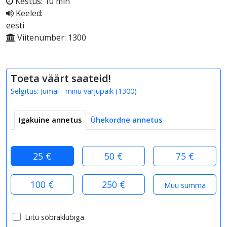
Kestus: 10 min
Keeled:
eesti
Viitenumber: 1300
Toeta väärt saateid!
Selgitus:
Jumal - minu varjupaik
(
1300
)
Igakuine annetus
Ühekordne annetus
25 €
50 €
75 €
100 €
250 €
Liitu sõbraklubiga