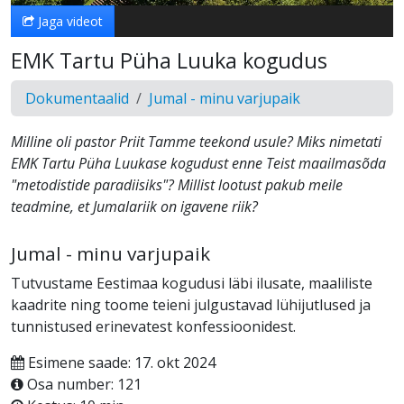
Jaga videot
EMK Tartu Püha Luuka kogudus
Dokumentaalid
Jumal - minu varjupaik
Milline oli pastor Priit Tamme teekond usule? Miks nimetati
EMK Tartu Püha Luukase kogudust enne Teist maailmasõda
"metodistide paradiisiks"? Millist lootust pakub meile
teadmine, et Jumalariik on igavene riik?
Jumal - minu varjupaik
Tutvustame Eestimaa kogudusi läbi ilusate, maaliliste
kaadrite ning toome teieni julgustavad lühijutlused ja
tunnistused erinevatest konfessioonidest.
Esimene saade: 17. okt 2024
Osa number: 121