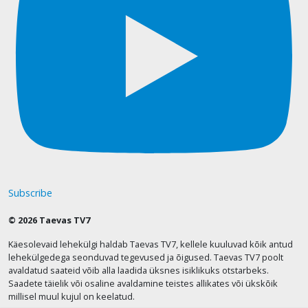
Subscribe
© 2026 Taevas TV7
Käesolevaid lehekülgi haldab Taevas TV7, kellele kuuluvad kõik antud
lehekülgedega seonduvad tegevused ja õigused. Taevas TV7 poolt
avaldatud saateid võib alla laadida üksnes isiklikuks otstarbeks.
Saadete täielik või osaline avaldamine teistes allikates või ükskõik
millisel muul kujul on keelatud.