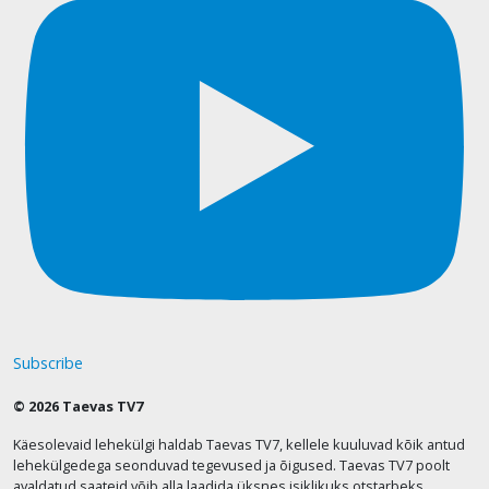
Subscribe
© 2026 Taevas TV7
Käesolevaid lehekülgi haldab Taevas TV7, kellele kuuluvad kõik antud
lehekülgedega seonduvad tegevused ja õigused. Taevas TV7 poolt
avaldatud saateid võib alla laadida üksnes isiklikuks otstarbeks.