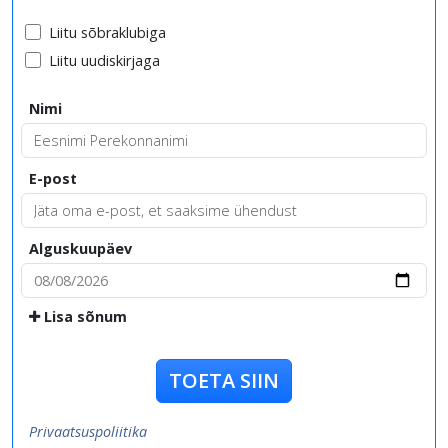
Liitu sõbraklubiga
Liitu uudiskirjaga
Nimi
E-post
Alguskuupäev
Lisa sõnum
TOETA SIIN
Privaatsuspoliitika