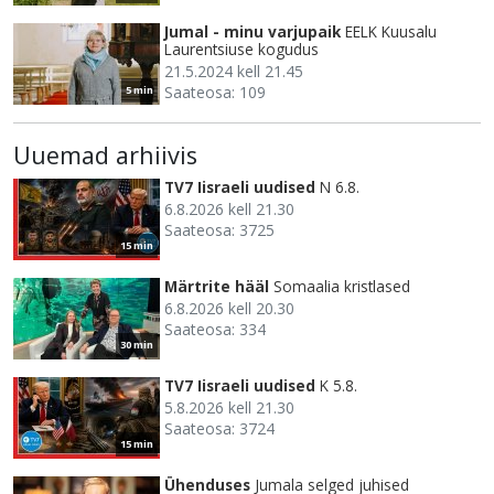
Jumal - minu varjupaik
EELK Kuusalu
Laurentsiuse kogudus
21.5.2024 kell 21.45
Saateosa: 109
5 min
Uuemad arhiivis
TV7 Iisraeli uudised
N 6.8.
6.8.2026 kell 21.30
Saateosa: 3725
15 min
Märtrite hääl
Somaalia kristlased
6.8.2026 kell 20.30
Saateosa: 334
30 min
TV7 Iisraeli uudised
K 5.8.
5.8.2026 kell 21.30
Saateosa: 3724
15 min
Ühenduses
Jumala selged juhised