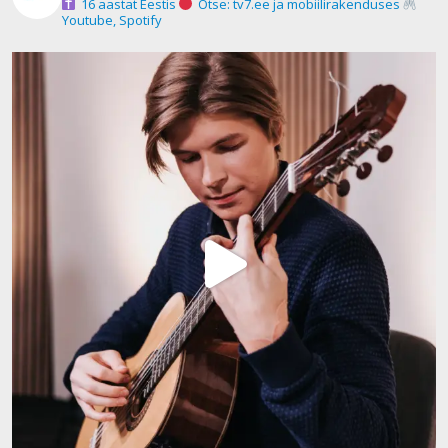
16 aastat Eestis
Otse: tv7.ee ja mobiilirakenduses
Youtube, Spotify