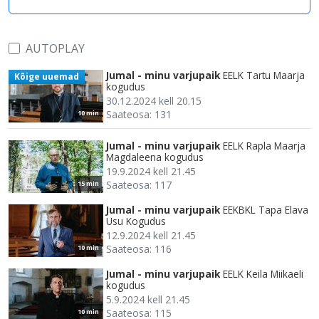
AUTOPLAY
Jumal - minu varjupaik
EELK Tartu Maarja
Kõige uuemad
kogudus
30.12.2024 kell 20.15
Saateosa: 131
10 min
Jumal - minu varjupaik
EELK Rapla Maarja
Magdaleena kogudus
19.9.2024 kell 21.45
Saateosa: 117
15 min
Jumal - minu varjupaik
EEKBKL Tapa Elava
Usu Kogudus
12.9.2024 kell 21.45
Saateosa: 116
10 min
Jumal - minu varjupaik
EELK Keila Miikaeli
kogudus
5.9.2024 kell 21.45
Saateosa: 115
10 min