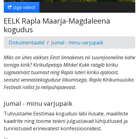
Jaga videot
EELK Rapla Maarja-Magdaleena
kogudus
Dokumentaalid
Jumal - minu varjupaik
Miks on ühes väikses Eesti linnakeses nii suurejooneline kahe
torniga kirik? Kirikuõpetaja Mihkel Kukk räägib kiriku
sügavamast tuumast ning Rapla luteri kiriku ajaloost,
seosest vennastekoguduse liikumisega, Rapla Kirikumuusika
Festivali rollist ja nelipühipäevast.
Jumal - minu varjupaik
Tutvustame Eestimaa kogudusi läbi ilusate, maaliliste
kaadrite ning toome teieni julgustavad lühijutlused ja
tunnistused erinevatest konfessioonidest.