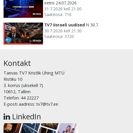
eetris 24.07.2026
31.7.2026 kell 21.00
Saateosa: 716
30 min
TV7 Iisraeli uudised
N 30.7.
30.7.2026 kell 21.30
Saateosa: 3720
15 min
Kontakt
Taevas TV7 Kristlik Ühing MTÜ
Ristiku 10
3. korrus (uksekell 7)
10612, Tallinn
Telefon: 44 22227
E-posti aadress: tv7@tv7.ee
LinkedIn