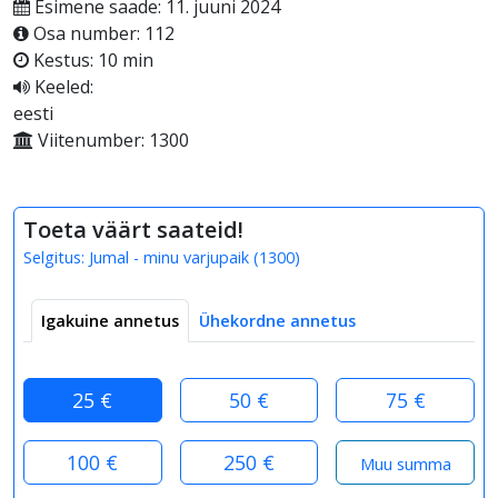
Esimene saade: 11. juuni 2024
Osa number: 112
Kestus: 10 min
Keeled:
eesti
Viitenumber: 1300
Toeta väärt saateid!
Selgitus:
Jumal - minu varjupaik
(
1300
)
Igakuine annetus
Ühekordne annetus
25 €
50 €
75 €
100 €
250 €