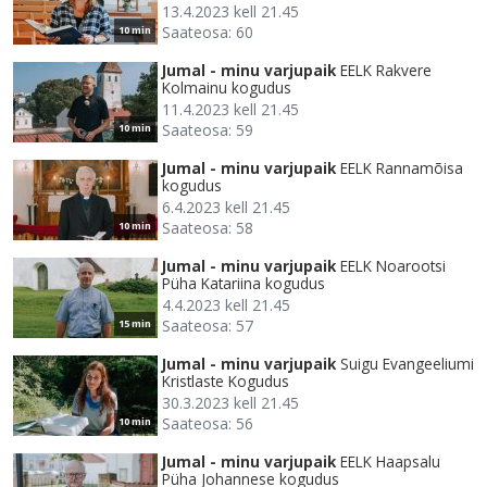
13.4.2023 kell 21.45
Saateosa: 60
10 min
Jumal - minu varjupaik
EELK Rakvere
Kolmainu kogudus
11.4.2023 kell 21.45
Saateosa: 59
10 min
Jumal - minu varjupaik
EELK Rannamõisa
kogudus
6.4.2023 kell 21.45
Saateosa: 58
10 min
Jumal - minu varjupaik
EELK Noarootsi
Püha Katariina kogudus
4.4.2023 kell 21.45
Saateosa: 57
15 min
Jumal - minu varjupaik
Suigu Evangeeliumi
Kristlaste Kogudus
30.3.2023 kell 21.45
Saateosa: 56
10 min
Jumal - minu varjupaik
EELK Haapsalu
Püha Johannese kogudus