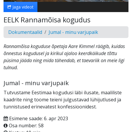
Jaga videot
EELK Rannamõisa kogudus
Dokumentaalid
Jumal - minu varjupaik
Rannamõisa koguduse õpetaja Aare Kimmel räägib, kuidas
õnnestus kogudusel ja kirikul ajaloo keerdkäikude tõttu
püsima jääda ning mida tähendab, et taevariik on meie ligi
tulnud.
Jumal - minu varjupaik
Tutvustame Eestimaa kogudusi läbi ilusate, maaliliste
kaadrite ning toome teieni julgustavad lühijutlused ja
tunnistused erinevatest konfessioonidest.
Esimene saade: 6. apr 2023
Osa number: 58