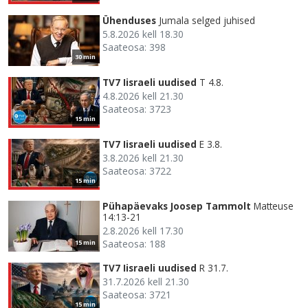
Ühenduses
Jumala selged juhised
5.8.2026 kell 18.30
Saateosa: 398
30 min
TV7 Iisraeli uudised
T 4.8.
4.8.2026 kell 21.30
Saateosa: 3723
15 min
TV7 Iisraeli uudised
E 3.8.
3.8.2026 kell 21.30
Saateosa: 3722
15 min
Pühapäevaks Joosep Tammolt
Matteuse
14:13-21
2.8.2026 kell 17.30
Saateosa: 188
15 min
TV7 Iisraeli uudised
R 31.7.
31.7.2026 kell 21.30
Saateosa: 3721
15 min