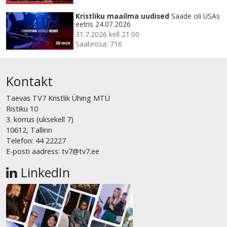
Kristliku maailma uudised
Saade oli USAs
eetris 24.07.2026
31.7.2026 kell 21.00
Saateosa: 716
30 min
Kontakt
Taevas TV7 Kristlik Ühing MTÜ
Ristiku 10
3. korrus (uksekell 7)
10612, Tallinn
Telefon: 44 22227
E-posti aadress: tv7@tv7.ee
LinkedIn