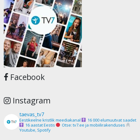
Facebook
Instagram
taevas_tv7
Eestikeelne kristlik meediakanal
16 000 elumuutvat saadet
16 aastat Eestis
Otse: tv7.ee ja mobiilirakenduses
Youtube, Spotify