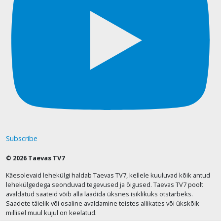
Subscribe
© 2026 Taevas TV7
Käesolevaid lehekülgi haldab Taevas TV7, kellele kuuluvad kõik antud
lehekülgedega seonduvad tegevused ja õigused. Taevas TV7 poolt
avaldatud saateid võib alla laadida üksnes isiklikuks otstarbeks.
Saadete täielik või osaline avaldamine teistes allikates või ükskõik
millisel muul kujul on keelatud.