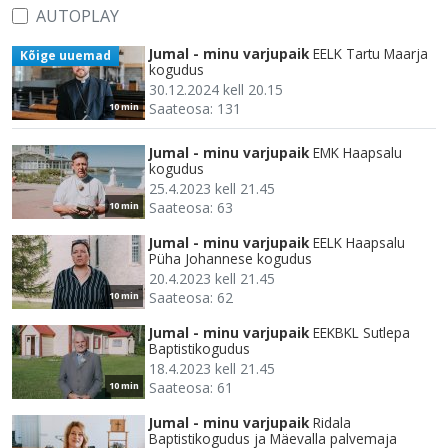
AUTOPLAY
Jumal - minu varjupaik
EELK Tartu Maarja
Kõige uuemad
kogudus
30.12.2024 kell 20.15
Saateosa: 131
10 min
Jumal - minu varjupaik
EMK Haapsalu
kogudus
25.4.2023 kell 21.45
Saateosa: 63
10 min
Jumal - minu varjupaik
EELK Haapsalu
Püha Johannese kogudus
20.4.2023 kell 21.45
Saateosa: 62
10 min
Jumal - minu varjupaik
EEKBKL Sutlepa
Baptistikogudus
18.4.2023 kell 21.45
Saateosa: 61
10 min
Jumal - minu varjupaik
Ridala
Baptistikogudus ja Mäevalla palvemaja