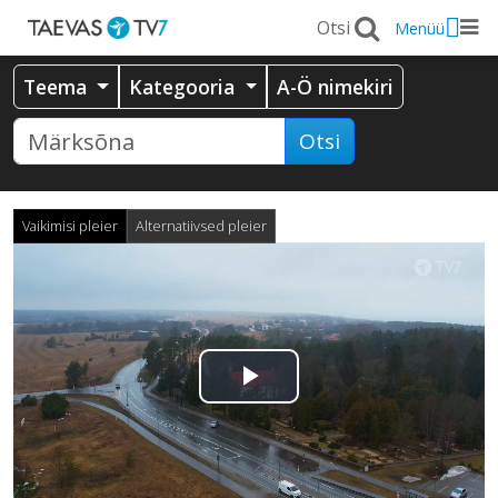
Menüü
Teema
Kategooria
A-Ö nimekiri
Otsi
Vaikimisi pleier
Alternatiivsed pleier
Esita
video