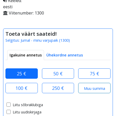
Keeled:
eesti
Viitenumber: 1300
Toeta väärt saateid!
Selgitus:
Jumal - minu varjupaik
(
1300
)
Igakuine annetus
Ühekordne annetus
25 €
50 €
75 €
100 €
250 €
Liitu sõbraklubiga
Liitu uudiskirjaga