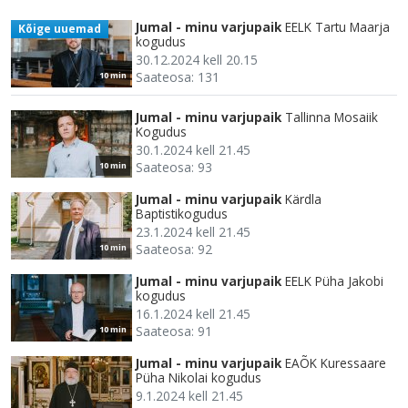
Jumal - minu varjupaik
EELK Tartu Maarja
Kõige uuemad
kogudus
30.12.2024 kell 20.15
Saateosa: 131
10 min
Jumal - minu varjupaik
Tallinna Mosaiik
Kogudus
30.1.2024 kell 21.45
Saateosa: 93
10 min
Jumal - minu varjupaik
Kärdla
Baptistikogudus
23.1.2024 kell 21.45
Saateosa: 92
10 min
Jumal - minu varjupaik
EELK Püha Jakobi
kogudus
16.1.2024 kell 21.45
Saateosa: 91
10 min
Jumal - minu varjupaik
EAÕK Kuressaare
Püha Nikolai kogudus
9.1.2024 kell 21.45