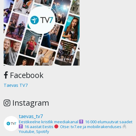
Facebook
Taevas TV7
Instagram
taevas_tv7
Eestikeelne kristlik meediakanal
16 000 elumuutvat saadet
16 aastat Eestis
Otse: tv7.ee ja mobiilirakenduses
Youtube, Spotify