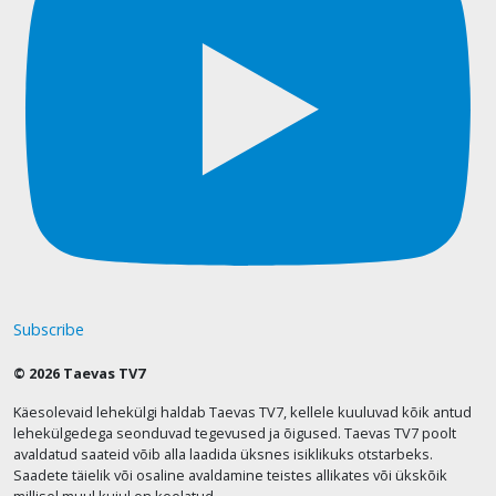
Subscribe
© 2026 Taevas TV7
Käesolevaid lehekülgi haldab Taevas TV7, kellele kuuluvad kõik antud
lehekülgedega seonduvad tegevused ja õigused. Taevas TV7 poolt
avaldatud saateid võib alla laadida üksnes isiklikuks otstarbeks.
Saadete täielik või osaline avaldamine teistes allikates või ükskõik