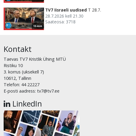
TV7 Iisraeli uudised
T 28.7.
28.7.2026 kell 21.30
Saateosa: 3718
15 min
Kontakt
Taevas TV7 Kristlik Ühing MTÜ
Ristiku 10
3. korrus (uksekell 7)
10612, Tallinn
Telefon: 44 22227
E-posti aadress: tv7@tv7.ee
LinkedIn