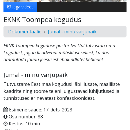
Jaga videot
EKNK Toompea kogudus
Dokumentaalid
Jumal - minu varjupaik
EKNK Toompea koguduse pastor Ivo Unt tutvustab oma
kogudust, jagab III advendi mõtisklust sellest, kuidas
ammutada jõudu Jeesusest ebakindlatel hetkedel.
Jumal - minu varjupaik
Tutvustame Eestimaa kogudusi läbi ilusate, maaliliste
kaadrite ning toome teieni julgustavad lühijutlused ja
tunnistused erinevatest konfessioonidest.
Esimene saade: 17. dets. 2023
Osa number: 88
Kestus: 10 min