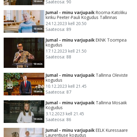
Saateosa: 90
10 min
Jumal - minu varjupaik
Rooma-Katoliku
kiriku Peeter-Pauli Kogudus Tallinnas
24.12.2023 kell 20.50
Saateosa: 89
10 min
Jumal - minu varjupaik
EKNK Toompea
kogudus
17.12.2023 kell 21.50
Saateosa: 88
10 min
Jumal - minu varjupaik
Tallinna Oleviste
kogudus
10.12.2023 kell 21.45
Saateosa: 87
10 min
Jumal - minu varjupaik
Tallinna Mosaiik
Kogudus
3.12.2023 kell 21.45
Saateosa: 86
10 min
Jumal - minu varjupaik
EELK Kuressaare
Laurentiuse kogudus