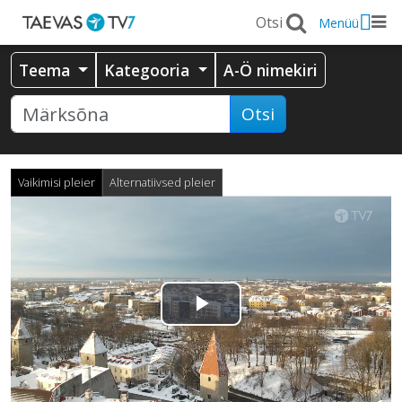
Menüü
Teema
Kategooria
A-Ö nimekiri
Otsi
Vaikimisi pleier
Alternatiivsed pleier
Esita
video