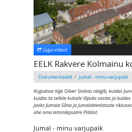
Jaga videot
EELK Rakvere Kolmainu 
Dokumentaalid
Jumal - minu varjupaik
Koguduse liige Oliver Sinikas räägib, kuidas Jum
kuidas ta sellele kutsele lõpuks vastas ja kuid
jaoks Jumala Sõna ja jumalateenistuste rikkused.
ühe oma lemmikpsalmi Piiblist.
Jumal - minu varjupaik