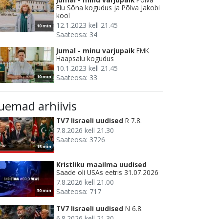
Elu Sõna kogudus ja Põlva Jakobi
kool
12.1.2023 kell 21.45
10 min
Saateosa: 34
Jumal - minu varjupaik
EMK
Haapsalu kogudus
10.1.2023 kell 21.45
Saateosa: 33
10 min
uemad arhiivis
TV7 Iisraeli uudised
R 7.8.
7.8.2026 kell 21.30
Saateosa: 3726
15 min
Kristliku maailma uudised
Saade oli USAs eetris 31.07.2026
7.8.2026 kell 21.00
Saateosa: 717
30 min
TV7 Iisraeli uudised
N 6.8.
6.8.2026 kell 21.30