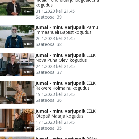
kogudus
31.1.2023 kell 21.45
10 min
Saateosa: 39
Jumal - minu varjupaik
Pärnu
Immaanueli Baptistikogudus
26.1.2023 kell 21.45
Saateosa: 38
10 min
Jumal - minu varjupaik
EELK
Nõva Püha Olevi kogudus
24.1.2023 kell 21.45
Saateosa: 37
10 min
Jumal - minu varjupaik
EELK
Rakvere Kolmainu kogudus
19.1.2023 kell 21.45
Saateosa: 36
10 min
Jumal - minu varjupaik
EELK
Otepää Maarja kogudus
17.1.2023 kell 21.45
Saateosa: 35
10 min
Jumal - minu varjupaik
Põlva