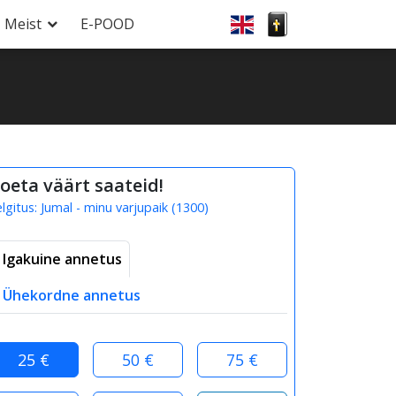
Meist
E-POOD
oeta väärt saateid!
elgitus:
Jumal - minu varjupaik
(
1300
)
Igakuine annetus
Ühekordne annetus
25 €
50 €
75 €