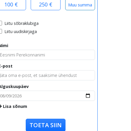
100 €
250 €
Liitu sõbraklubiga
Liitu uudiskirjaga
Nimi
E-post
Alguskuupäev
Lisa sõnum
TOETA SIIN