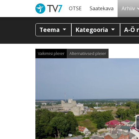
OTSE
Saatekava
Arhiiv
Teema
Kategooria
A-Ö 
Vaikimisi pleier
Alternatiivsed pleier