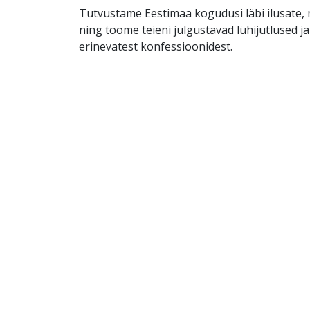
Tutvustame Eestimaa kogudusi läbi ilusate, m
ning toome teieni julgustavad lühijutlused j
erinevatest konfessioonidest.