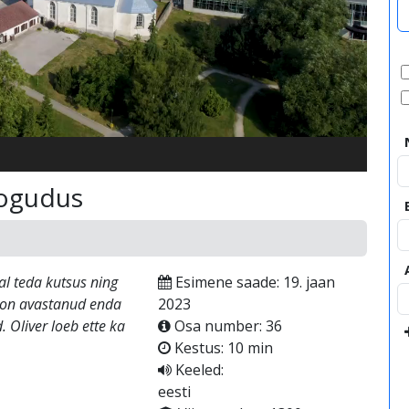
video
kogudus
al teda kutsus ning
Esimene saade: 19. jaan
as on avastanud enda
2023
 Oliver loeb ette ka
Osa number: 36
Kestus: 10 min
Keeled:
eesti