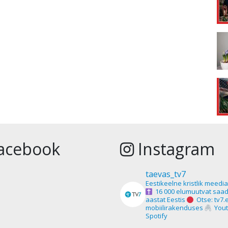
acebook
Instagram
taevas_tv7
Eestikeelne kristlik meedi
16 000 elumuutvat saad
aastat Eestis
Otse: tv7.
mobiilirakenduses
Yout
Spotify