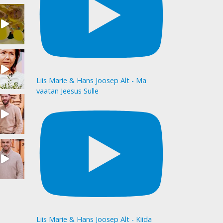
Liis Marie & Hans Joosep Alt - Ma
vaatan Jeesus Sulle
Liis Marie & Hans Joosep Alt - Kiida