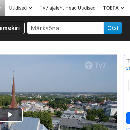
Uudised
TV7 ajaleht Head Uudised
TOETA
nimekiri
Otsi
T
S
Esita