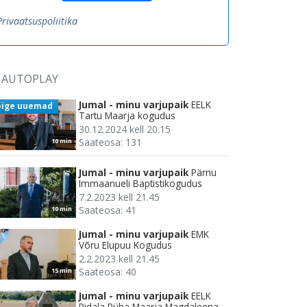
Privaatsuspoliitika
AUTOPLAY
Jumal - minu varjupaik
EELK
õige uuemad
Tartu Maarja kogudus
30.12.2024 kell 20.15
Saateosa: 131
10 min
Jumal - minu varjupaik
Pärnu
Immaanueli Baptistikogudus
7.2.2023 kell 21.45
Saateosa: 41
10 min
Jumal - minu varjupaik
EMK
Võru Elupuu Kogudus
2.2.2023 kell 21.45
Saateosa: 40
15 min
Jumal - minu varjupaik
EELK
Ridala Püha Maarja Magdaleena