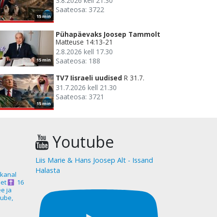
3.8.2026 kell 21.30
Saateosa: 3722
15 min
Pühapäevaks Joosep Tammolt
Matteuse 14:13-21
2.8.2026 kell 17.30
Saateosa: 188
15 min
TV7 Iisraeli uudised
R 31.7.
31.7.2026 kell 21.30
Saateosa: 3721
15 min
Youtube
Liis Marie & Hans Joosep Alt - Issand
Halasta
akanal
et
16
ee ja
ube,