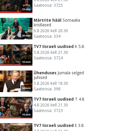
Saateosa: 3725
15 min
Märtrite hääl
Somaalia
kristlased
6.8.2026 kell 20.30
Saateosa: 334
30 min
TV7 Iisraeli uudised
K 5.8.
5.8.2026 kell 21.30
Saateosa: 3724
15 min
Ühenduses
Jumala selged
juhised
5.8.2026 kell 18.30
Saateosa: 398
30 min
TV7 Iisraeli uudised
T 4.8.
4.8.2026 kell 21.30
Saateosa: 3723
15 min
TV7 Iisraeli uudised
E 3.8.