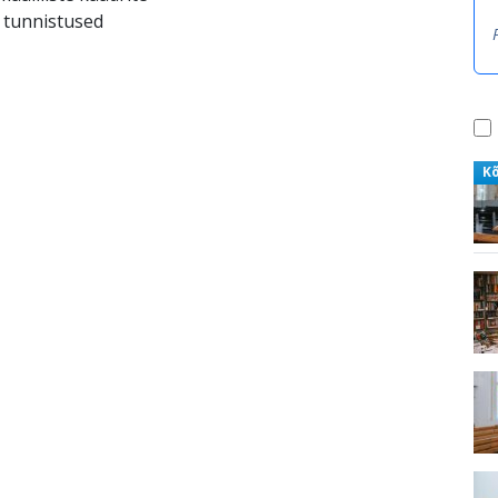
a tunnistused
K