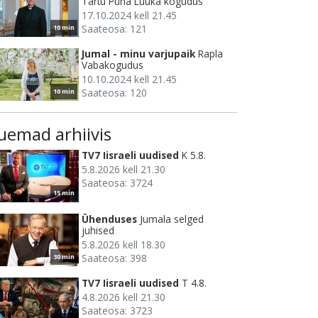
Tartu Püha Luuka kogudus
17.10.2024 kell 21.45
Saateosa: 121
10 min
Jumal - minu varjupaik
Rapla
Vabakogudus
10.10.2024 kell 21.45
Saateosa: 120
10 min
uemad arhiivis
TV7 Iisraeli uudised
K 5.8.
5.8.2026 kell 21.30
Saateosa: 3724
15 min
Ühenduses
Jumala selged
juhised
5.8.2026 kell 18.30
Saateosa: 398
30 min
TV7 Iisraeli uudised
T 4.8.
4.8.2026 kell 21.30
Saateosa: 3723