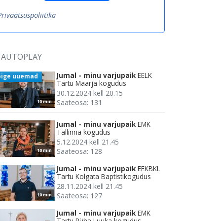
Privaatsuspoliitika
AUTOPLAY
Jumal - minu varjupaik
EELK
õige uuemad
Tartu Maarja kogudus
30.12.2024 kell 20.15
Saateosa: 131
10 min
Jumal - minu varjupaik
EMK
Tallinna kogudus
5.12.2024 kell 21.45
Saateosa: 128
10 min
Jumal - minu varjupaik
EEKBKL
Tartu Kolgata Baptistikogudus
28.11.2024 kell 21.45
Saateosa: 127
10 min
Jumal - minu varjupaik
EMK
Tartu Püha Luuka kogudus