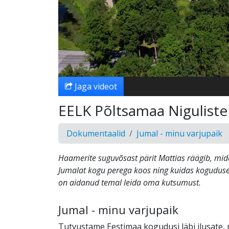
Jaga videot
EELK Põltsamaa Nigulist
Dokumentaalid
Jumal - minu varjupaik
Haamerite suguvõsast pärit Mattias räägib, mi
Jumalat kogu perega koos ning kuidas kogudus
on aidanud temal leida oma kutsumust.
Jumal - minu varjupaik
Tutvustame Eestimaa kogudusi läbi ilusate, m