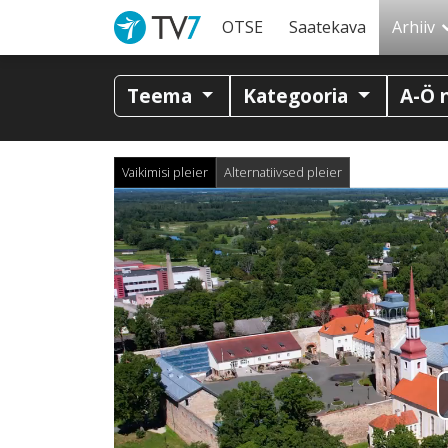
OTSE
Saatekava
Arhiiv
Teema
Kategooria
A-Ö 
Vaikimisi pleier
Alternatiivsed pleier