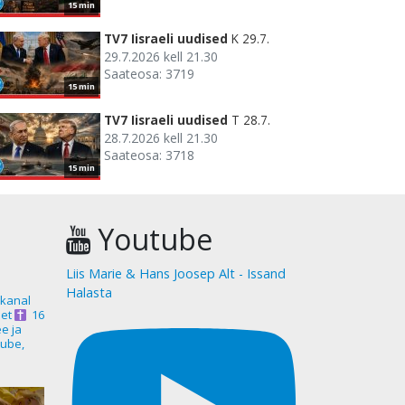
15 min
TV7 Iisraeli uudised
K 29.7.
29.7.2026 kell 21.30
Saateosa: 3719
15 min
TV7 Iisraeli uudised
T 28.7.
28.7.2026 kell 21.30
Saateosa: 3718
15 min
Youtube
Liis Marie & Hans Joosep Alt - Issand
Halasta
akanal
et
16
ee ja
ube,