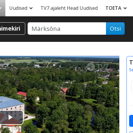
Uudised
TV7 ajaleht Head Uudised
TOETA
nimekiri
Otsi
T
S
Esita