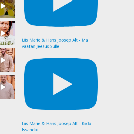
Liis Marie & Hans Joosep Alt - Ma
vaatan Jeesus Sulle
Liis Marie & Hans Joosep Alt - Kiida
Issandat