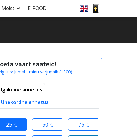
Meist
E-POOD
oeta väärt saateid!
elgitus:
Jumal - minu varjupaik
(
1300
)
Igakuine annetus
Ühekordne annetus
25 €
50 €
75 €