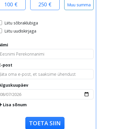
100 €
250 €
Liitu sõbraklubiga
Liitu uudiskirjaga
Nimi
E-post
Alguskuupäev
Lisa sõnum
TOETA SIIN