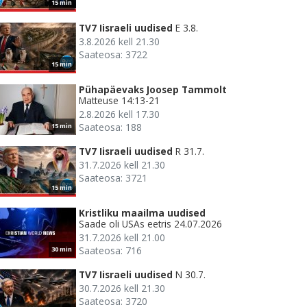
15 min
TV7 Iisraeli uudised
E 3.8.
3.8.2026 kell 21.30
Saateosa: 3722
15 min
Pühapäevaks Joosep Tammolt
Matteuse 14:13-21
2.8.2026 kell 17.30
Saateosa: 188
15 min
TV7 Iisraeli uudised
R 31.7.
31.7.2026 kell 21.30
Saateosa: 3721
15 min
Kristliku maailma uudised
Saade oli USAs eetris 24.07.2026
31.7.2026 kell 21.00
Saateosa: 716
30 min
TV7 Iisraeli uudised
N 30.7.
30.7.2026 kell 21.30
Saateosa: 3720