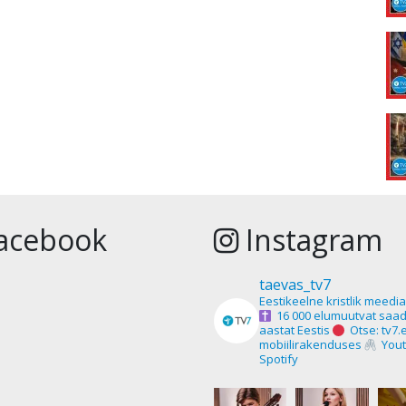
acebook
Instagram
taevas_tv7
Eestikeelne kristlik meedi
16 000 elumuutvat saad
aastat Eestis
Otse: tv7.
mobiilirakenduses
Yout
Spotify