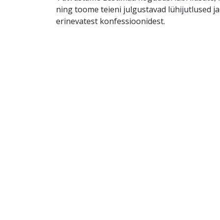
ning toome teieni julgustavad lühijutlused j
erinevatest konfessioonidest.