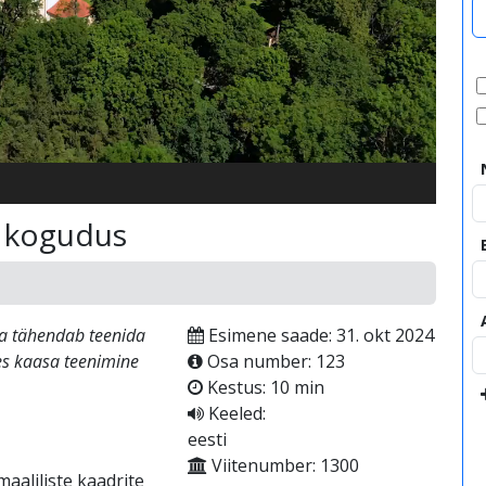
video
e kogudus
da tähendab teenida
Esimene saade: 31. okt 2024
es kaasa teenimine
Osa number: 123
Kestus: 10 min
Keeled:
eesti
Viitenumber: 1300
aaliliste kaadrite