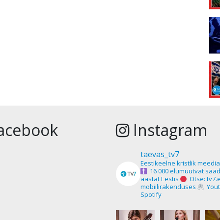
acebook
Instagram
taevas_tv7
Eestikeelne kristlik meedi
16 000 elumuutvat saad
aastat Eestis
Otse: tv7.
mobiilirakenduses
Yout
Spotify