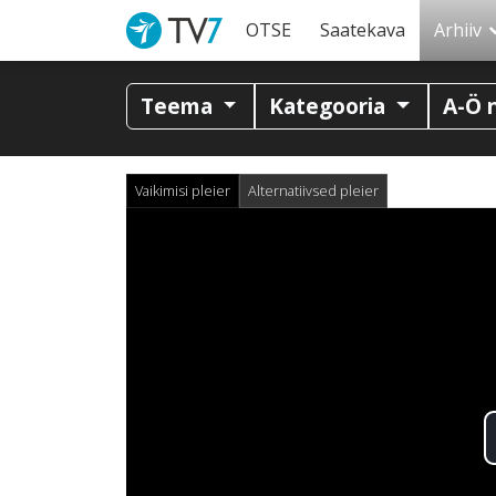
OTSE
Saatekava
Arhiiv
Teema
Kategooria
A-Ö 
Vaikimisi pleier
Alternatiivsed pleier