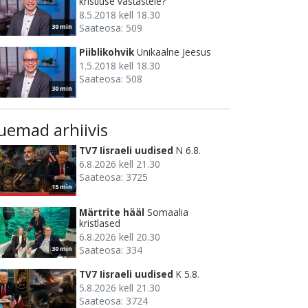
kristluse vastastele?
8.5.2018 kell 18.30
Saateosa: 509
30 min
Piiblikohvik
Unikaalne Jeesus
1.5.2018 kell 18.30
Saateosa: 508
30 min
uemad arhiivis
TV7 Iisraeli uudised
N 6.8.
6.8.2026 kell 21.30
Saateosa: 3725
15 min
Märtrite hääl
Somaalia
kristlased
6.8.2026 kell 20.30
Saateosa: 334
30 min
TV7 Iisraeli uudised
K 5.8.
5.8.2026 kell 21.30
Saateosa: 3724