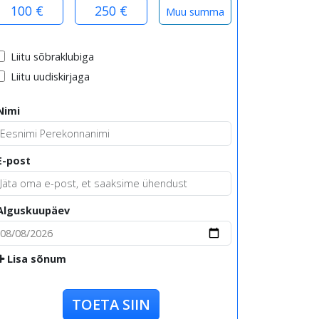
100 €
250 €
Liitu sõbraklubiga
Liitu uudiskirjaga
Nimi
E-post
Alguskuupäev
Lisa sõnum
TOETA SIIN