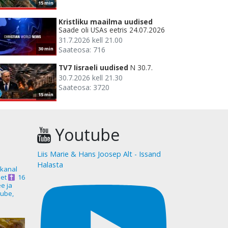
15 min
Kristliku maailma uudised
Saade oli USAs eetris 24.07.2026
31.7.2026 kell 21.00
Saateosa: 716
30 min
TV7 Iisraeli uudised
N 30.7.
30.7.2026 kell 21.30
Saateosa: 3720
15 min
Youtube
Liis Marie & Hans Joosep Alt - Issand
Halasta
akanal
et
16
ee ja
ube,