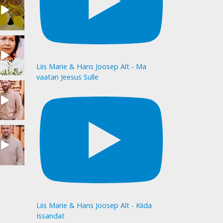
Liis Marie & Hans Joosep Alt - Ma
vaatan Jeesus Sulle
Liis Marie & Hans Joosep Alt - Kiida
Issandat