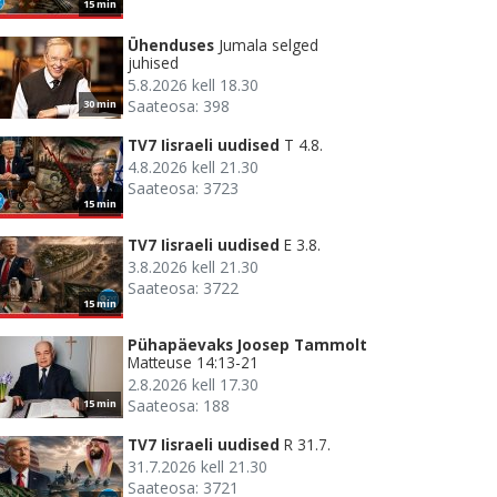
15 min
Ühenduses
Jumala selged
juhised
5.8.2026 kell 18.30
Saateosa: 398
30 min
TV7 Iisraeli uudised
T 4.8.
4.8.2026 kell 21.30
Saateosa: 3723
15 min
TV7 Iisraeli uudised
E 3.8.
3.8.2026 kell 21.30
Saateosa: 3722
15 min
Pühapäevaks Joosep Tammolt
Matteuse 14:13-21
2.8.2026 kell 17.30
Saateosa: 188
15 min
TV7 Iisraeli uudised
R 31.7.
31.7.2026 kell 21.30
Saateosa: 3721