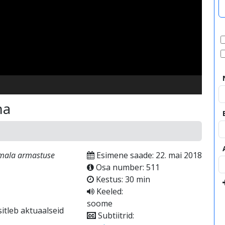
video
na
Jumala armastuse
Esimene saade: 22. mai 2018
Osa number: 511
Kestus: 30 min
Keeled:
soome
itleb aktuaalseid
Subtiitrid: