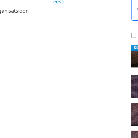
eesti
ganisatsioon
K