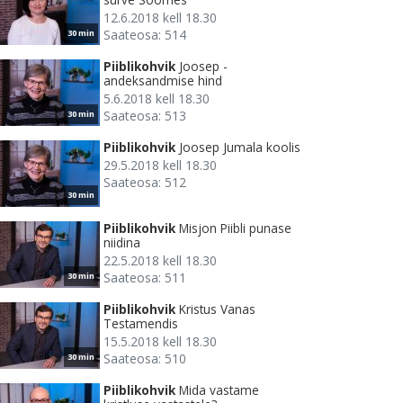
12.6.2018 kell 18.30
Saateosa: 514
30 min
Piiblikohvik
Joosep -
andeksandmise hind
5.6.2018 kell 18.30
Saateosa: 513
30 min
Piiblikohvik
Joosep Jumala koolis
29.5.2018 kell 18.30
Saateosa: 512
30 min
Piiblikohvik
Misjon Piibli punase
niidina
22.5.2018 kell 18.30
Saateosa: 511
30 min
Piiblikohvik
Kristus Vanas
Testamendis
15.5.2018 kell 18.30
Saateosa: 510
30 min
Piiblikohvik
Mida vastame