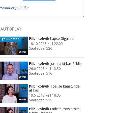
Privaatsuspoliitika
AUTOPLAY
Piiblikohvik
Lapse õigused
õige uuemad
10.10.2018 kell 22.05
Saateosa: 526
30 min
Piiblikohvik
Jumala kirkus Piiblis
26.6.2018 kell 18.30
Saateosa: 516
30 min
Piiblikohvik
Tõelise kaastunde
allikas
19.6.2018 kell 18.35
Saateosa: 515
30 min
Piiblikohvik
Endiste moslemite
surve Soomes