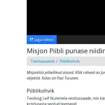
Jaga videot
Misjon Piibli punase niidi
Teemasaated
Piiblikohvik
Misjonitöö piibellikud alused. Kõik rahvad on 
objektid. Külas on Pasi Turunen.
Piiblikohvik
Teoloog Leif Nummela vestlussaade, mis käs
kristlusega seotud teemasid.