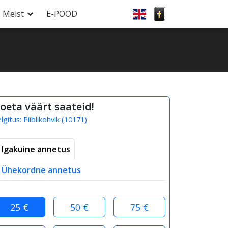
Meist
E-POOD
oeta väärt saateid!
elgitus:
Piiblikohvik
(
10171
)
Igakuine annetus
Ühekordne annetus
25 €
50 €
75 €