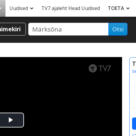
Uudised
TV7 ajaleht Head Uudised
TOETA
nimekiri
Otsi
T
S
Esita