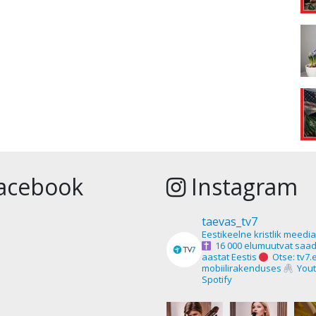
acebook
Instagram
taevas_tv7
Eestikeelne kristlik meedi
16 000 elumuutvat saad
aastat Eestis
Otse: tv7.
mobiilirakenduses
Yout
Spotify