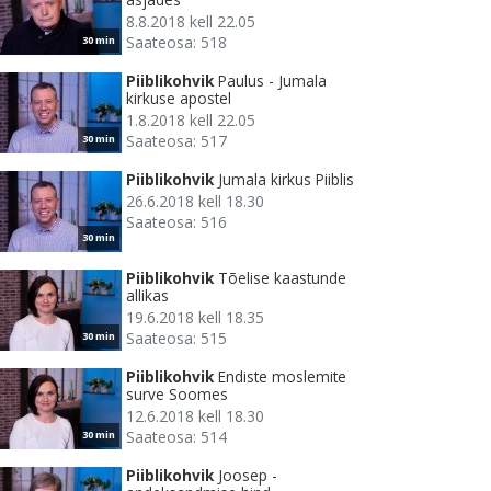
8.8.2018 kell 22.05
Saateosa: 518
30 min
Piiblikohvik
Paulus - Jumala
kirkuse apostel
1.8.2018 kell 22.05
Saateosa: 517
30 min
Piiblikohvik
Jumala kirkus Piiblis
26.6.2018 kell 18.30
Saateosa: 516
30 min
Piiblikohvik
Tõelise kaastunde
allikas
19.6.2018 kell 18.35
Saateosa: 515
30 min
Piiblikohvik
Endiste moslemite
surve Soomes
12.6.2018 kell 18.30
Saateosa: 514
30 min
Piiblikohvik
Joosep -