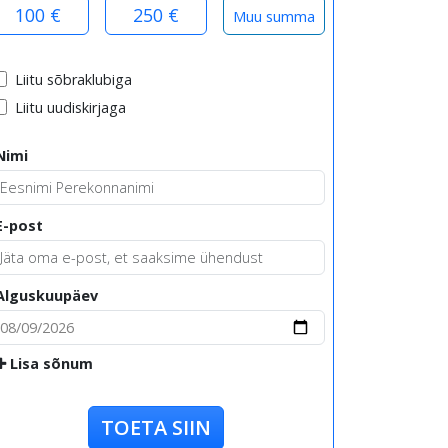
100 €
250 €
Liitu sõbraklubiga
Liitu uudiskirjaga
Nimi
E-post
Alguskuupäev
Lisa sõnum
TOETA SIIN