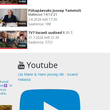
15 min
Pühapäevaks Joosep Tammolt
Matteuse 14:13-21
2.8.2026 kell 17.30
Saateosa: 188
15 min
TV7 Iisraeli uudised
R 31.7.
31.7.2026 kell 21.30
Saateosa: 3721
15 min
Youtube
Liis Marie & Hans Joosep Alt - Issand
Halasta
akanal
et
16
ee ja
ube,