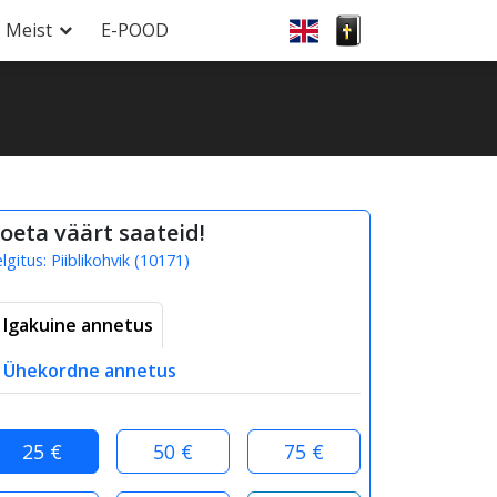
Meist
E-POOD
oeta väärt saateid!
elgitus:
Piiblikohvik
(
10171
)
Igakuine annetus
Ühekordne annetus
25 €
50 €
75 €