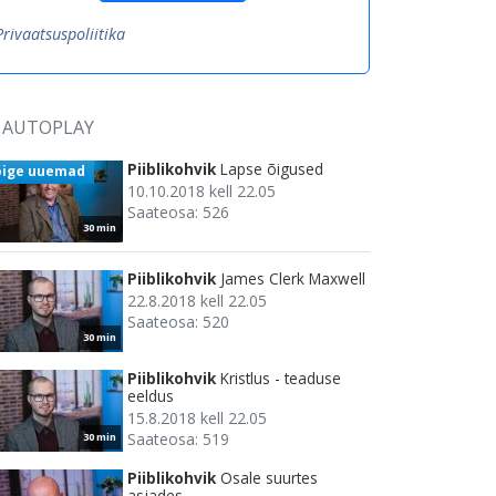
Privaatsuspoliitika
AUTOPLAY
Piiblikohvik
Lapse õigused
õige uuemad
10.10.2018 kell 22.05
Saateosa: 526
30 min
Piiblikohvik
James Clerk Maxwell
22.8.2018 kell 22.05
Saateosa: 520
30 min
Piiblikohvik
Kristlus - teaduse
eeldus
15.8.2018 kell 22.05
Saateosa: 519
30 min
Piiblikohvik
Osale suurtes
asjades