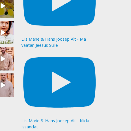
Liis Marie & Hans Joosep Alt - Ma
vaatan Jeesus Sulle
Liis Marie & Hans Joosep Alt - Kiida
Issandat