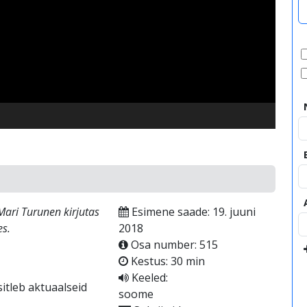
video
ari Turunen kirjutas
Esimene saade: 19. juuni
es.
2018
Osa number: 515
Kestus: 30 min
Keeled:
itleb aktuaalseid
soome