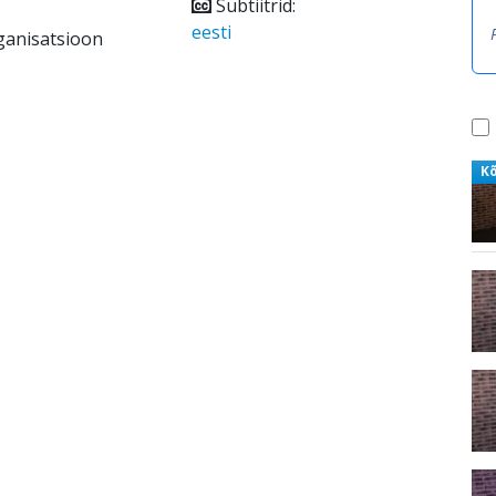
Subtiitrid:
eesti
ganisatsioon
K