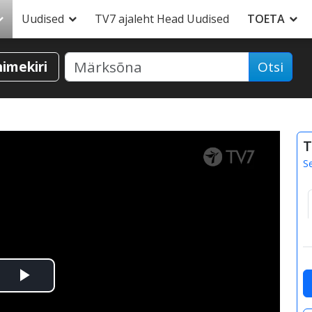
Uudised
TV7 ajaleht Head Uudised
TOETA
nimekiri
Otsi
T
S
Esita