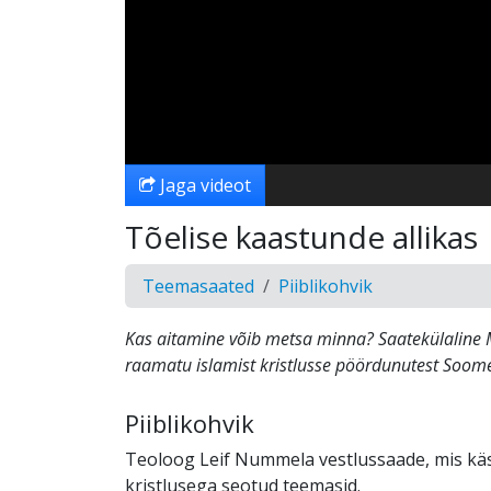
Jaga videot
Tõelise kaastunde allikas
Teemasaated
Piiblikohvik
Kas aitamine võib metsa minna? Saatekülaline M
raamatu islamist kristlusse pöördunutest Soom
Piiblikohvik
Teoloog Leif Nummela vestlussaade, mis käs
kristlusega seotud teemasid.