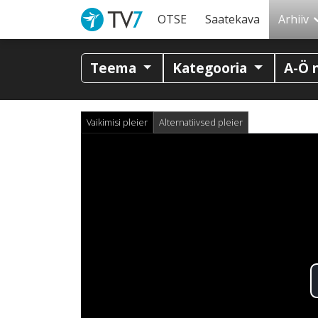
OTSE
Saatekava
Arhiiv
Teema
Kategooria
A-Ö 
Vaikimisi pleier
Alternatiivsed pleier