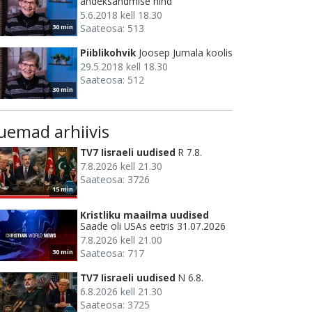
andeksandmise hind
5.6.2018 kell 18.30
Saateosa: 513
30 min
Piiblikohvik
Joosep Jumala koolis
29.5.2018 kell 18.30
Saateosa: 512
30 min
uemad arhiivis
TV7 Iisraeli uudised
R 7.8.
7.8.2026 kell 21.30
Saateosa: 3726
15 min
Kristliku maailma uudised
Saade oli USAs eetris 31.07.2026
7.8.2026 kell 21.00
Saateosa: 717
30 min
TV7 Iisraeli uudised
N 6.8.
6.8.2026 kell 21.30
Saateosa: 3725