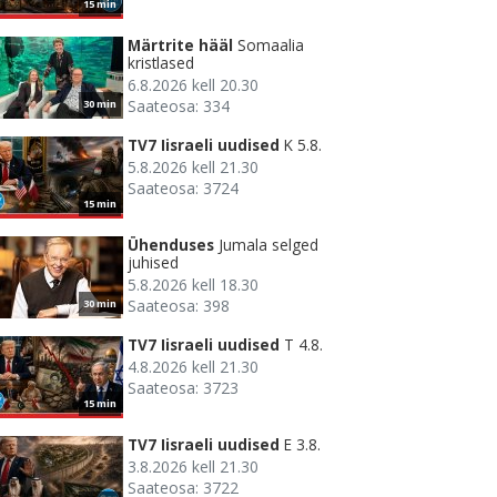
15 min
Märtrite hääl
Somaalia
kristlased
6.8.2026 kell 20.30
Saateosa: 334
30 min
TV7 Iisraeli uudised
K 5.8.
5.8.2026 kell 21.30
Saateosa: 3724
15 min
Ühenduses
Jumala selged
juhised
5.8.2026 kell 18.30
Saateosa: 398
30 min
TV7 Iisraeli uudised
T 4.8.
4.8.2026 kell 21.30
Saateosa: 3723
15 min
TV7 Iisraeli uudised
E 3.8.
3.8.2026 kell 21.30
Saateosa: 3722