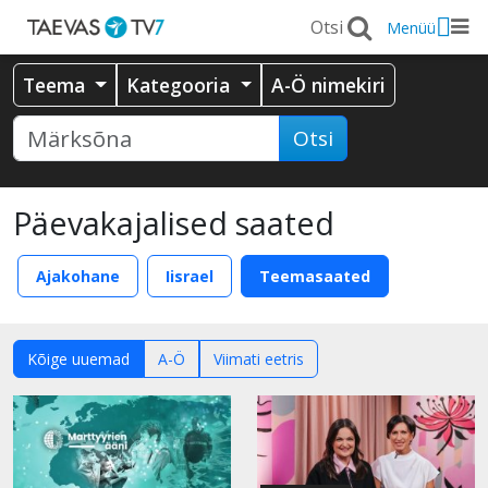
Menüü
Teema
Kategooria
A-Ö nimekiri
Otsi
Päevakajalised saated
Ajakohane
Iisrael
Teemasaated
Kõige uuemad
A-Ö
Viimati eetris