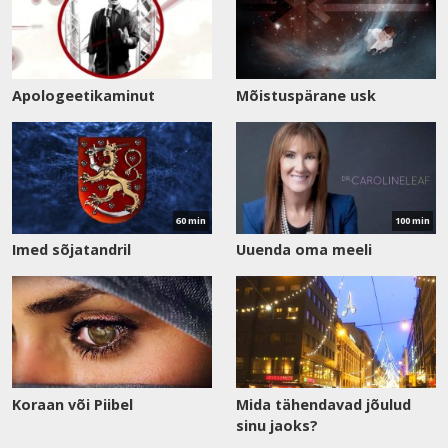
Apologeetikaminut
Mõistuspärane usk
Vaata
Vaata
saadet
saadet
60 min
100 min
Imed sõjatandril
Uuenda oma meeli
Koraan või Piibel
Mida tähendavad jõulud
sinu jaoks?