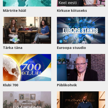
Keel: eesti
Märtrite hääl
Kirkuse kiituseks
Tärka täna
Euroopa stuudio
Klubi 700
Piiblikohvik