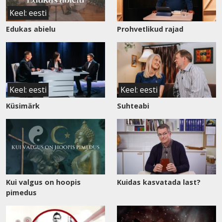
Keel: eesti
Edukas abielu
Prohvetlikud rajad
Keel: eesti
Keel: eesti
Küsimärk
Suhteabi
Kui valgus on hoopis
Kuidas kasvatada last?
pimedus