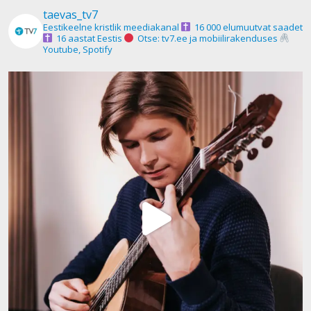
taevas_tv7
Eestikeelne kristlik meediakanal
16 000 elumuutvat saadet
16 aastat Eestis
Otse: tv7.ee ja mobiilirakenduses
Youtube, Spotify