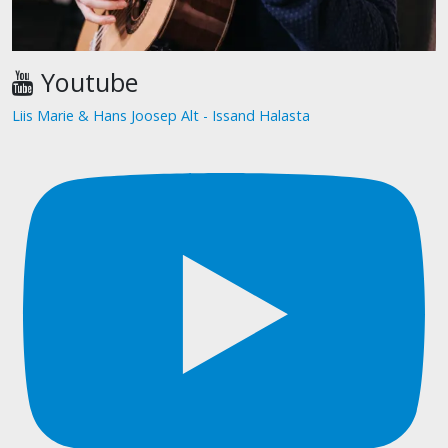
Youtube
Liis Marie & Hans Joosep Alt - Issand Halasta