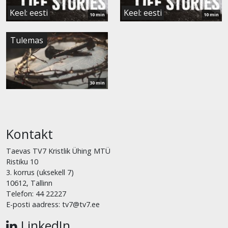
Keel: eesti
Keel: eesti
10 min
10 min
Vaata
Tulemas
saadet
30 min
Kontakt
Taevas TV7 Kristlik Ühing MTÜ
Ristiku 10
3. korrus (uksekell 7)
10612, Tallinn
Telefon: 44 22227
E-posti aadress: tv7@tv7.ee
LinkedIn