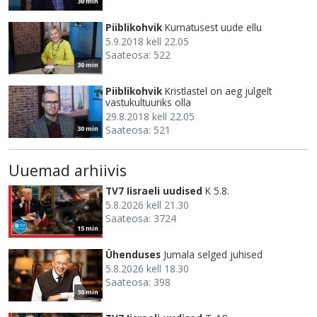
30 min
Piiblikohvik
Kurnatusest uude ellu
5.9.2018 kell 22.05
Saateosa: 522
30 min
Piiblikohvik
Kristlastel on aeg julgelt
vastukultuuriks olla
29.8.2018 kell 22.05
Saateosa: 521
30 min
Uuemad arhiivis
TV7 Iisraeli uudised
K 5.8.
5.8.2026 kell 21.30
Saateosa: 3724
15 min
Ühenduses
Jumala selged juhised
5.8.2026 kell 18.30
Saateosa: 398
30 min