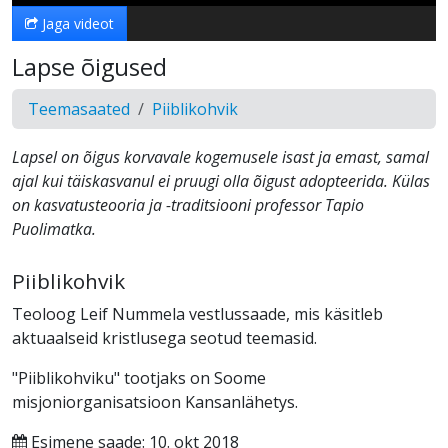
Jaga videot
Lapse õigused
Teemasaated
Piiblikohvik
Lapsel on õigus korvavale kogemusele isast ja emast, samal
ajal kui täiskasvanul ei pruugi olla õigust adopteerida. Külas
on kasvatusteooria ja -traditsiooni professor Tapio
Puolimatka.
Piiblikohvik
Teoloog Leif Nummela vestlussaade, mis käsitleb
aktuaalseid kristlusega seotud teemasid.
"Piiblikohviku" tootjaks on Soome
misjoniorganisatsioon Kansanlähetys.
Esimene saade: 10. okt 2018