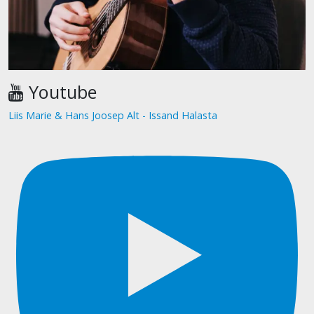
Youtube
Liis Marie & Hans Joosep Alt - Issand Halasta