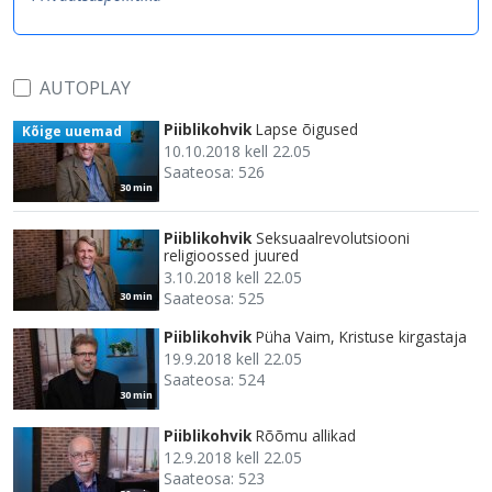
AUTOPLAY
Piiblikohvik
Lapse õigused
Kõige uuemad
10.10.2018 kell 22.05
Saateosa: 526
30 min
Piiblikohvik
Seksuaalrevolutsiooni
religioossed juured
3.10.2018 kell 22.05
Saateosa: 525
30 min
Piiblikohvik
Püha Vaim, Kristuse kirgastaja
19.9.2018 kell 22.05
Saateosa: 524
30 min
Piiblikohvik
Rõõmu allikad
12.9.2018 kell 22.05
Saateosa: 523