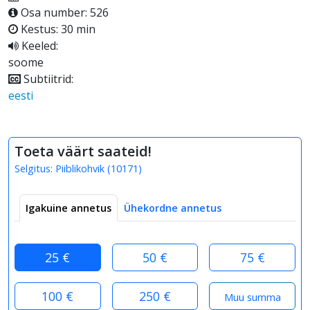
Osa number: 526
Kestus: 30 min
Keeled:
soome
Subtiitrid:
eesti
Toeta väärt saateid!
Selgitus:
Piiblikohvik
(
10171
)
Igakuine annetus
Ühekordne annetus
25 €
50 €
75 €
100 €
250 €