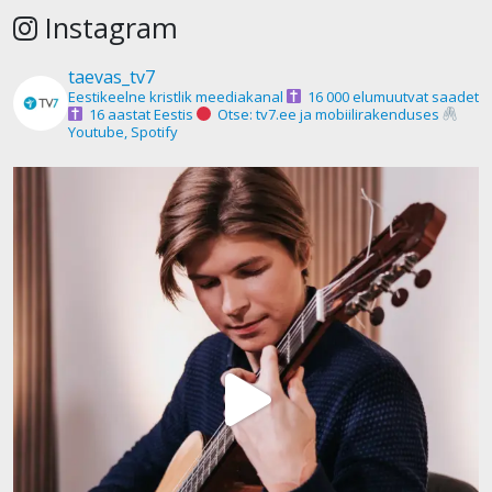
Instagram
taevas_tv7
Eestikeelne kristlik meediakanal
16 000 elumuutvat saadet
16 aastat Eestis
Otse: tv7.ee ja mobiilirakenduses
Youtube, Spotify