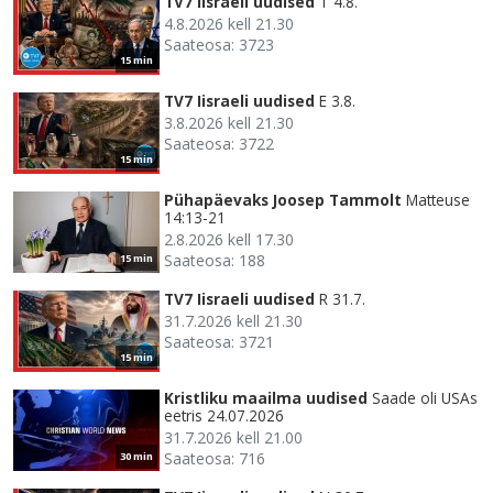
TV7 Iisraeli uudised
T 4.8.
4.8.2026 kell 21.30
Saateosa: 3723
15 min
TV7 Iisraeli uudised
E 3.8.
3.8.2026 kell 21.30
Saateosa: 3722
15 min
Pühapäevaks Joosep Tammolt
Matteuse
14:13-21
2.8.2026 kell 17.30
Saateosa: 188
15 min
TV7 Iisraeli uudised
R 31.7.
31.7.2026 kell 21.30
Saateosa: 3721
15 min
Kristliku maailma uudised
Saade oli USAs
eetris 24.07.2026
31.7.2026 kell 21.00
Saateosa: 716
30 min