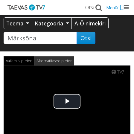
Menüü
Teema
Kategooria
A-Ö nimekiri
Otsi
Vaikimisi pleier
Alternatiivsed pleier
Esita
video