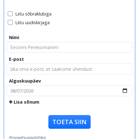
Liitu sõbraklubiga
Liitu uudiskirjaga
Nimi
E-post
Alguskuupäev
Lisa sõnum
TOETA SIIN
Privaatsuspoliitika