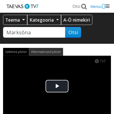
Menüü
Teema
Kategooria
A-Ö nimekiri
Otsi
Vaikimisi pleier
Alternatiivsed pleier
Esita
video