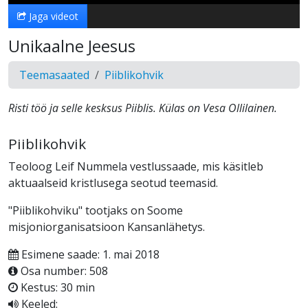
Jaga videot
Unikaalne Jeesus
Teemasaated
Piiblikohvik
Risti töö ja selle kesksus Piiblis. Külas on Vesa Ollilainen.
Piiblikohvik
Teoloog Leif Nummela vestlussaade, mis käsitleb
aktuaalseid kristlusega seotud teemasid.
"Piiblikohviku" tootjaks on Soome
misjoniorganisatsioon Kansanlähetys.
Esimene saade: 1. mai 2018
Osa number: 508
Kestus: 30 min
Keeled: