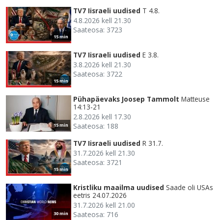
TV7 Iisraeli uudised
T 4.8.
4.8.2026 kell 21.30
Saateosa: 3723
15 min
TV7 Iisraeli uudised
E 3.8.
3.8.2026 kell 21.30
Saateosa: 3722
15 min
Pühapäevaks Joosep Tammolt
Matteuse
14:13-21
2.8.2026 kell 17.30
Saateosa: 188
15 min
TV7 Iisraeli uudised
R 31.7.
31.7.2026 kell 21.30
Saateosa: 3721
15 min
Kristliku maailma uudised
Saade oli USAs
eetris 24.07.2026
31.7.2026 kell 21.00
Saateosa: 716
30 min