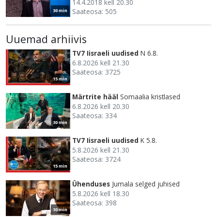
14.4.2018 kell 20.30
Saateosa: 505
30 min
Uuemad arhiivis
TV7 Iisraeli uudised
N 6.8.
6.8.2026 kell 21.30
Saateosa: 3725
15 min
Märtrite hääl
Somaalia kristlased
6.8.2026 kell 20.30
Saateosa: 334
30 min
TV7 Iisraeli uudised
K 5.8.
5.8.2026 kell 21.30
Saateosa: 3724
15 min
Ühenduses
Jumala selged juhised
5.8.2026 kell 18.30
Saateosa: 398
30 min