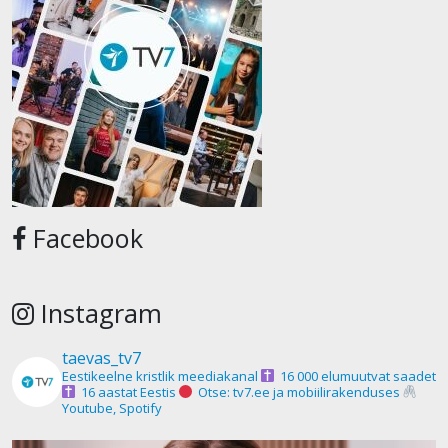
Facebook
Instagram
taevas_tv7
Eestikeelne kristlik meediakanal
16 000 elumuutvat saadet
16 aastat Eestis
Otse: tv7.ee ja mobiilirakenduses
Youtube, Spotify