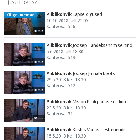
AUTOPLAY
Piiblikohvik
Lapse õigused
Kõige uuemad
10.10.2018 kell 22.05
Saateosa: 526
30 min
Piiblikohvik
Joosep - andeksandmise hind
5.6.2018 kell 18.30
Saateosa: 513
30 min
Piiblikohvik
Joosep Jumala koolis
29.5.2018 kell 18.30
Saateosa: 512
30 min
Piiblikohvik
Misjon Piibli punase niidina
22.5.2018 kell 18.30
Saateosa: 511
30 min
Piiblikohvik
Kristus Vanas Testamendis
15.5.2018 kell 18.30