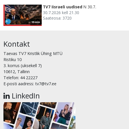
TV7 Iisraeli uudised
N 30.7.
30.7.2026 kell 21.30
Saateosa: 3720
15 min
Kontakt
Taevas TV7 Kristlik Ühing MTÜ
Ristiku 10
3. korrus (uksekell 7)
10612, Tallinn
Telefon: 44 22227
E-posti aadress: tv7@tv7.ee
LinkedIn