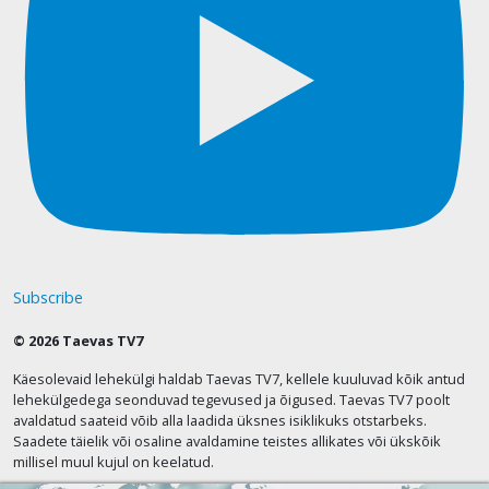
Subscribe
© 2026 Taevas TV7
Käesolevaid lehekülgi haldab Taevas TV7, kellele kuuluvad kõik antud
lehekülgedega seonduvad tegevused ja õigused. Taevas TV7 poolt
avaldatud saateid võib alla laadida üksnes isiklikuks otstarbeks.
Saadete täielik või osaline avaldamine teistes allikates või ükskõik
millisel muul kujul on keelatud.