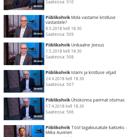
Saateosa: 510
30 min
Piiblikohvik
Mida vastame kristluse
vastastele?
8.5.2018 kell 18.30
Saateosa: 509
30 min
Piiblikohvik
Unikaalne Jeesus
1.5.2018 kell 18.30
Saateosa: 508
30 min
Piiblikohvik
Islami ja kristluse viljad
24.4.2018 kell 18.30
Saateosa: 507
30 min
Piiblikohvik
Ühiskonna parimat otsimas
17.4.2018 kell 18.30
Saateosa: 506
30 min
Piiblikohvik
Tööl tagakiusatute kaitseks -
Miika Auvinen