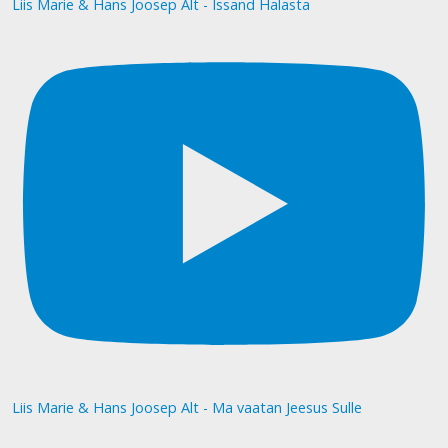
Liis Marie & Hans Joosep Alt - Issand Halasta
Liis Marie & Hans Joosep Alt - Ma vaatan Jeesus Sulle