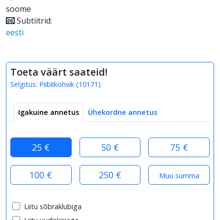
soome
Subtiitrid:
eesti
Toeta väärt saateid!
Selgitus:
Piiblikohvik
(
10171
)
Igakuine annetus
Ühekordne annetus
25 €
50 €
75 €
100 €
250 €
Liitu sõbraklubiga