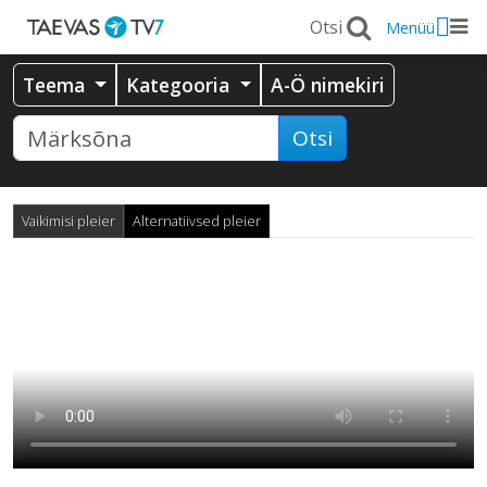
Menüü
Teema
Kategooria
A-Ö nimekiri
Otsi
Vaikimisi pleier
Alternatiivsed pleier