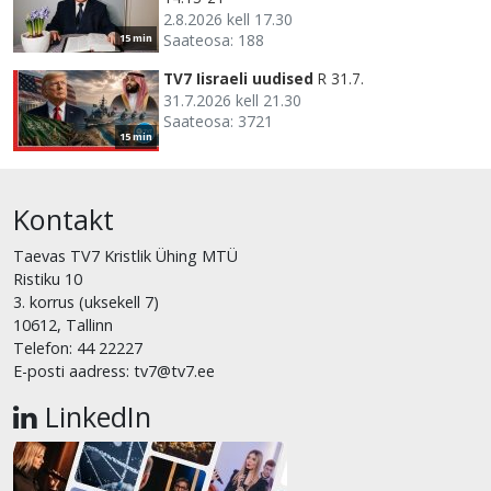
2.8.2026 kell 17.30
Saateosa: 188
15 min
TV7 Iisraeli uudised
R 31.7.
31.7.2026 kell 21.30
Saateosa: 3721
15 min
Kontakt
Taevas TV7 Kristlik Ühing MTÜ
Ristiku 10
3. korrus (uksekell 7)
10612, Tallinn
Telefon: 44 22227
E-posti aadress: tv7@tv7.ee
LinkedIn