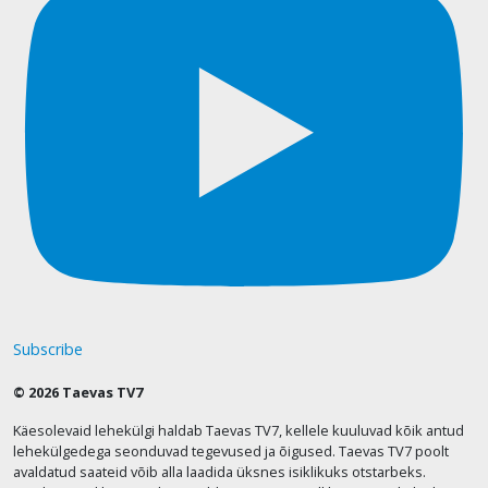
Subscribe
© 2026 Taevas TV7
Käesolevaid lehekülgi haldab Taevas TV7, kellele kuuluvad kõik antud
lehekülgedega seonduvad tegevused ja õigused. Taevas TV7 poolt
avaldatud saateid võib alla laadida üksnes isiklikuks otstarbeks.