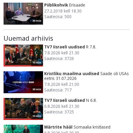
Piiblikohvik
Erisaade
27.2.2018 kell 18.30
Saateosa: 500
30 min
Uuemad arhiivis
TV7 Iisraeli uudised
R 7.8.
7.8.2026 kell 21.30
Saateosa: 3726
15 min
Kristliku maailma uudised
Saade oli USAs
eetris 31.07.2026
7.8.2026 kell 21.00
Saateosa: 717
30 min
TV7 Iisraeli uudised
N 6.8.
6.8.2026 kell 21.30
Saateosa: 3725
15 min
Märtrite hääl
Somaalia kristlased
6.8.2026 kell 20.30