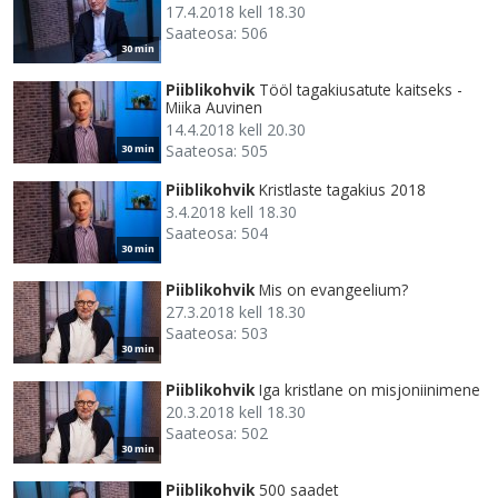
17.4.2018 kell 18.30
Saateosa: 506
30 min
Piiblikohvik
Tööl tagakiusatute kaitseks -
Miika Auvinen
14.4.2018 kell 20.30
Saateosa: 505
30 min
Piiblikohvik
Kristlaste tagakius 2018
3.4.2018 kell 18.30
Saateosa: 504
30 min
Piiblikohvik
Mis on evangeelium?
27.3.2018 kell 18.30
Saateosa: 503
30 min
Piiblikohvik
Iga kristlane on misjoniinimene
20.3.2018 kell 18.30
Saateosa: 502
30 min
Piiblikohvik
500 saadet