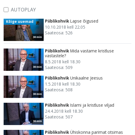
AUTOPLAY
Piiblikohvik
Lapse õigused
Kõige uuemad
10.10.2018 kell 22.05
Saateosa: 526
30 min
Piiblikohvik
Mida vastame kristluse
vastastele?
8.5.2018 kell 18.30
Saateosa: 509
30 min
Piiblikohvik
Unikaalne Jeesus
1.5.2018 kell 18.30
Saateosa: 508
30 min
Piiblikohvik
Islami ja kristluse viljad
24.4.2018 kell 18.30
Saateosa: 507
30 min
Piiblikohvik
Ühiskonna parimat otsimas