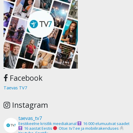
Facebook
Taevas TV7
Instagram
taevas_tv7
Eestikeelne kristlik meediakanal
16 000 elumuutvat saadet
16 aastat Eestis
Otse: tv7.ee ja mobiilirakenduses
Youtube, Spotify