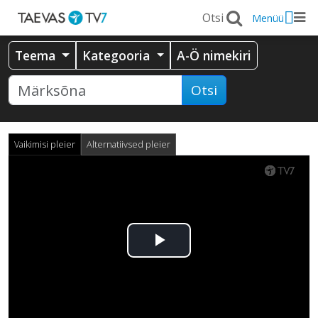
Menüü
Teema
Kategooria
A-Ö nimekiri
Otsi
Vaikimisi pleier
Alternatiivsed pleier
Esita
video