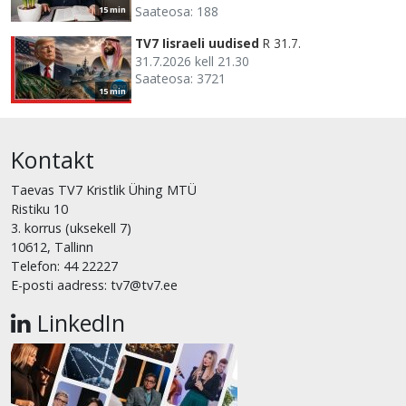
Saateosa: 188
15 min
TV7 Iisraeli uudised
R 31.7.
31.7.2026 kell 21.30
Saateosa: 3721
15 min
Kontakt
Taevas TV7 Kristlik Ühing MTÜ
Ristiku 10
3. korrus (uksekell 7)
10612, Tallinn
Telefon: 44 22227
E-posti aadress: tv7@tv7.ee
LinkedIn