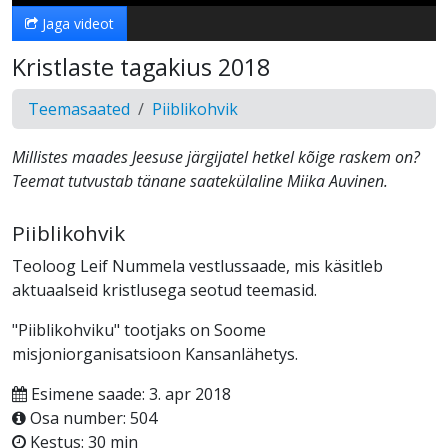
Jaga videot
Kristlaste tagakius 2018
Teemasaated
Piiblikohvik
Millistes maades Jeesuse järgijatel hetkel kõige raskem on?
Teemat tutvustab tänane saatekülaline Miika Auvinen.
Piiblikohvik
Teoloog Leif Nummela vestlussaade, mis käsitleb
aktuaalseid kristlusega seotud teemasid.
"Piiblikohviku" tootjaks on Soome
misjoniorganisatsioon Kansanlähetys.
Esimene saade: 3. apr 2018
Osa number: 504
Kestus: 30 min