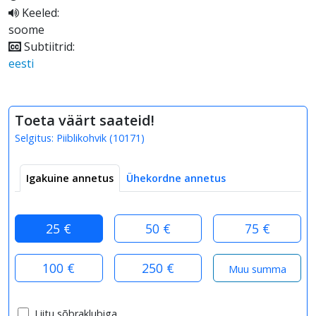
Keeled:
soome
Subtiitrid:
eesti
Toeta väärt saateid!
Selgitus:
Piiblikohvik
(
10171
)
Igakuine annetus
Ühekordne annetus
25 €
50 €
75 €
100 €
250 €
Liitu sõbraklubiga