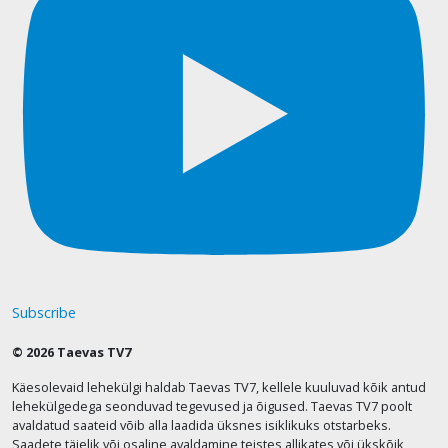
Subscribe
© 2026 Taevas TV7
Käesolevaid lehekülgi haldab Taevas TV7, kellele kuuluvad kõik antud
lehekülgedega seonduvad tegevused ja õigused. Taevas TV7 poolt
avaldatud saateid võib alla laadida üksnes isiklikuks otstarbeks.
Saadete täielik või osaline avaldamine teistes allikates või ükskõik