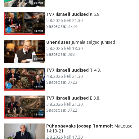
30 min
TV7 Iisraeli uudised
K 5.8.
5.8.2026 kell 21.30
Saateosa: 3724
15 min
Ühenduses
Jumala selged juhised
5.8.2026 kell 18.30
Saateosa: 398
30 min
TV7 Iisraeli uudised
T 4.8.
4.8.2026 kell 21.30
Saateosa: 3723
15 min
TV7 Iisraeli uudised
E 3.8.
3.8.2026 kell 21.30
Saateosa: 3722
15 min
Pühapäevaks Joosep Tammolt
Matteuse
14:13-21
2.8.2026 kell 17.30