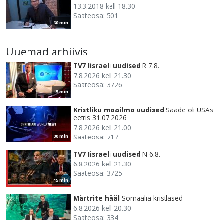
13.3.2018 kell 18.30
Saateosa: 501
30 min
Uuemad arhiivis
TV7 Iisraeli uudised
R 7.8.
7.8.2026 kell 21.30
Saateosa: 3726
15 min
Kristliku maailma uudised
Saade oli USAs
eetris 31.07.2026
7.8.2026 kell 21.00
Saateosa: 717
30 min
TV7 Iisraeli uudised
N 6.8.
6.8.2026 kell 21.30
Saateosa: 3725
15 min
Märtrite hääl
Somaalia kristlased
6.8.2026 kell 20.30
Saateosa: 334